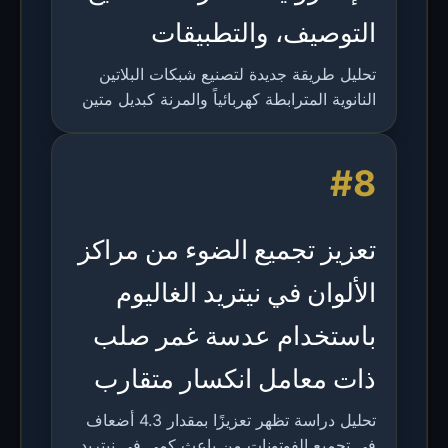
التوصيف، والتطبيقات
تحليل طريقة جديدة لتصنيع شبكات البلاتين
النانوية المترابطة كهربائياً والمرنة كبديل متين
لأكسيد القصدير المشبع بالإنديوم (ITO)
للإلكترونيات المرنة من الجيل التالي.
#8
تعزيز تجميع الضوء من مراكز
الألوان في نيتريد الغاليوم
باستخدام عدسة غمر صلب
ذات معامل انكسار متقارب
تحليل دراسة تظهر تعزيزًا بمقدار 4.3 أضعاف
في تجميع الفوتونات من باعث كمي في نيتريد