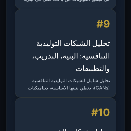
الغاليوم باستخدام عدسة غمر صلب من ثاني
أكسيد الزركونيوم، مع تسليط الضوء على الآثار
#9
المترتبة على فوتونيات الكم.
تحليل الشبكات التوليدية
التنافسية: البنية، التدريب،
والتطبيقات
تحليل شامل للشبكات التوليدية التنافسية
(GANs)، يغطي بنيتها الأساسية، ديناميكيات
التدريب، التحديات، التطبيقات، واتجاهات
البحث المستقبلية.
#10