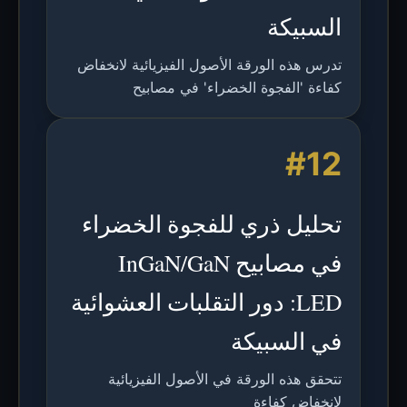
السبيكة
تدرس هذه الورقة الأصول الفيزيائية لانخفاض
كفاءة 'الفجوة الخضراء' في مصابيح
InGaN/GaN باستخدام محاكاة ذرية، وتنسبه
إلى انخفاض إعادة التركيب الإشعاعي بسبب
#12
تقلبات تركيز الإنديوم.
تحليل ذري للفجوة الخضراء
في مصابيح InGaN/GaN
LED: دور التقلبات العشوائية
في السبيكة
تتحقق هذه الورقة في الأصول الفيزيائية
لانخفاض كفاءة