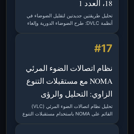
18، العدد 1
تحليل طريقتين جديدتين لتقليل الضوضاء في
أنظمة DVLC: طرح الضوضاء الدورية وإلغاء
الضوضاء في الوقت الحقيقي المستوحى من
ANC، مع تقييم أداء معدل الخطأ في البتات
#17
(BER).
نظام اتصالات الضوء المرئي
NOMA مع مستقبلات التنوع
الزاوي: التحليل والرؤى
تحليل نظام اتصالات الضوء المرئي (VLC)
القائم على NOMA باستخدام مستقبلات التنوع
الزاوي (ADRs) لتعزيز معدلات البيانات
والتخفيف من التداخل في البيئات الداخلية.