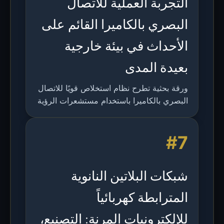
التجربة العملية للاتصال
البصري بالكاميرا القائم على
الأحداث في بيئة خارجية
بعيدة المدى
ورقة بحثية تطرح نظام استخلاص قويًا للاتصال
البصري بالكاميرا باستخدام مستشعرات الرؤية
القائمة على الأحداث، محققة معدل خطأ في
البت أقل من 10^-3 عند 200 متر-60
#7
كيلوبت/ثانية و400 متر-30 كيلوبت/ثانية في
تجارب خارجية.
شبكات البلاتين النانوية
المترابطة كهربائياً
للإلكترونيات المرنة: التصنيع،