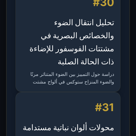
#30
تحليل انتقال الضوء
والخصائص البصرية في
مشتتات الفوسفور للإضاءة
ذات الحالة الصلبة
دراسة حول التمييز بين الضوء المتناثر مرنًا
والضوء المنزاح ستوكس في ألواح مشتت
الفوسفور لمصابيح LED البيضاء، مما يتيح
استخراج معايير النقل البصري الرئيسية.
#31
محولات ألوان نباتية مستدامة