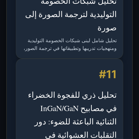
تحليل شبكات الخصومة
التوليدية لترجمة الصورة إلى
صورة
تحليل شامل لبنى شبكات الخصومة التوليدية
ومنهجيات تدريبها وتطبيقاتها في ترجمة الصور،
يتضمن تفاصيل تقنية ونتائج تجريبية واتجاهات
مستقبلية.
#11
تحليل ذري للفجوة الخضراء
في مصابيح InGaN/GaN
الثنائية الباعثة للضوء: دور
التقلبات العشوائية في