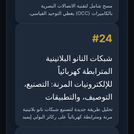
مسح شامل لتقنية الاتصالات البصرية
بالكاميرات (OCC) يغطي التوحيد القياسي،
توصيف القناة، التعديل، الترميز، المزامنة،
معالجة الإشارات، التموضع، الملاحة، التقاط
#24
الحركة، وأنظمة النقل الذكية.
شبكات النانو البلاتينية
المترابطة كهربائياً
للإلكترونيات المرنة: التصنيع،
التوصيف، والتطبيقات
تحليل طريقة جديدة لتصنيع شبكات نانو بلاتينية
مرنة ومترابطة كهربائياً على ركائز البولي إيميد
عبر المعالجة الجوية لأغشية سبائك Pt-Ce.