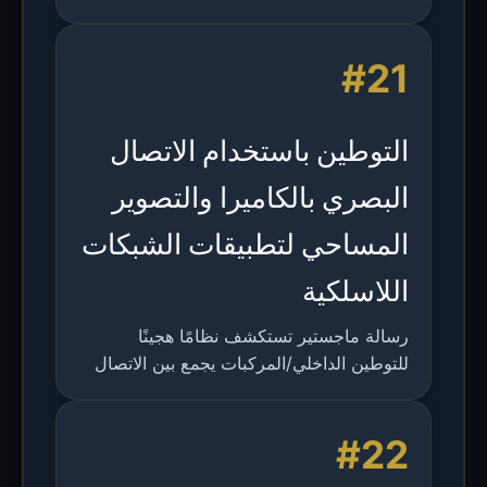
البلوتوث، مما يمكن الهواتف الذكية من فك
تشفير الإشارات الضوئية من مصابيح LED
#21
والوصول إلى مواقع الويب المقابلة.
التوطين باستخدام الاتصال
البصري بالكاميرا والتصوير
المساحي لتطبيقات الشبكات
اللاسلكية
رسالة ماجستير تستكشف نظامًا هجينًا
للتوطين الداخلي/المركبات يجمع بين الاتصال
البصري بالكاميرا (OCC) لنقل البيانات
والتصوير المساحي لتحديد المواقع ثلاثي الأبعاد.
#22