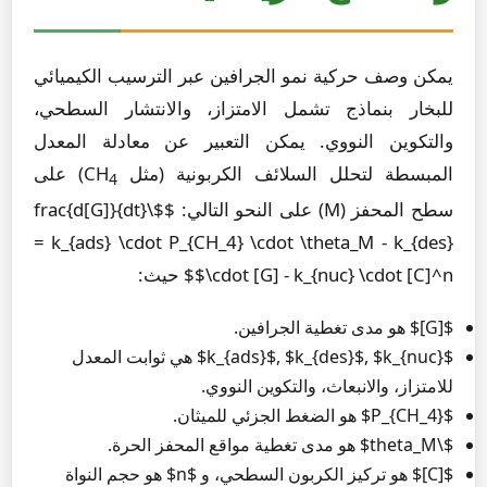
يمكن وصف حركية نمو الجرافين عبر الترسيب الكيميائي
للبخار بنماذج تشمل الامتزاز، والانتشار السطحي،
والتكوين النووي. يمكن التعبير عن معادلة المعدل
المبسطة لتحلل السلائف الكربونية (مثل CH
) على
4
سطح المحفز (M) على النحو التالي: $$\frac{d[G]}{dt}
= k_{ads} \cdot P_{CH_4} \cdot \theta_M - k_{des}
\cdot [G] - k_{nuc} \cdot [C]^n$$ حيث:
$[G]$ هو مدى تغطية الجرافين.
$k_{ads}$, $k_{des}$, $k_{nuc}$ هي ثوابت المعدل
للامتزاز، والانبعاث، والتكوين النووي.
$P_{CH_4}$ هو الضغط الجزئي للميثان.
$\theta_M$ هو مدى تغطية مواقع المحفز الحرة.
$[C]$ هو تركيز الكربون السطحي، و $n$ هو حجم النواة