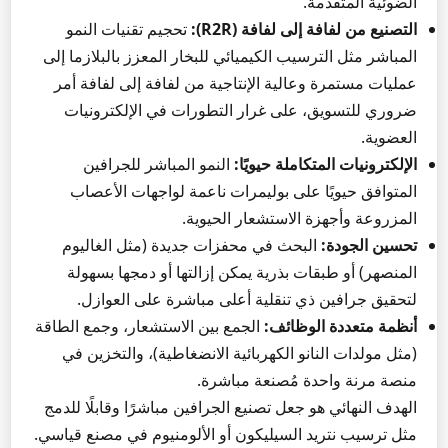
الضوئية المتقدمة.
التصنيع من لفافة إلى لفافة (R2R):
تحجيم تقنيات النمو
المباشر مثل الترسيب الكيميائي للبخار المعزز بالبلازما إلى
عمليات مستمرة وعالية الإنتاجية من لفافة إلى لفافة أمر
ضروري للتسويق، على غرار التطورات في الإلكترونيات
العضوية.
الإلكترونيات المتكاملة حيويًا:
النمو المباشر للجرافين
المتوافق حيويًا على بوليمرات ناعمة لواجهات الأعصاب
المزروعة وأجهزة الاستشعار الحيوية.
تحسين الجودة:
البحث في محفزات جديدة (مثل الغاليوم
المنصهر) أو طبقات بذرية يمكن إزالتها أو دمجها بسهولة
لتحقيق جرافين ذي تنقلية أعلى مباشرة على العوازل.
أنظمة متعددة الوظائف:
الجمع بين الاستشعار، وجمع الطاقة
(مثل مولدات النانو الكهربائية الانضغاطية)، والتخزين في
منصة مرنة واحدة مُصنعة مباشرة.
الهدف النهائي هو جعل تصنيع الجرافين مباشرًا وقابلًا للدمج
مثل ترسيب نتريد السيليكون أو الألومنيوم في مصنع قياسي.