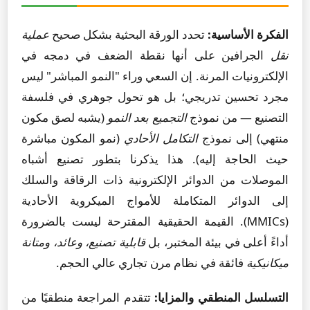
الفكرة الأساسية:
تحدد الورقة البحثية بشكل صحيح
عملية
نقل
الجرافين على أنها نقطة الضعف في دمجه في
الإلكترونيات المرنة. إن السعي وراء "النمو المباشر" ليس
مجرد تحسين تدريجي؛ بل هو تحول جوهري في فلسفة
التصنيع — من نموذج
التجميع بعد النمو
(يشبه لصق مكون
منتهي) إلى نموذج
التكامل الأحادي
(نمو المكون مباشرة
حيث الحاجة إليه). هذا يذكرنا بتطور تصنيع أشباه
الموصلات من الدوائر الإلكترونية ذات الرقاقة والسلك
إلى الدوائر المتكاملة للأمواج الميكروية الأحادية
(MMICs). القيمة الحقيقية المقترحة ليست بالضرورة
أداءً أعلى في بيئة المختبر، بل
قابلية تصنيع، وعائد، ومتانة
ميكانيكية
فائقة في نظام مرن تجاري عالي الحجم.
التسلسل المنطقي والمزايا:
تتقدم المراجعة منطقيًا من