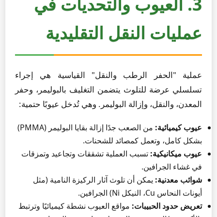
3. العيوب والتحديات في
عمليات النقل التقليدية
عملية "الحفر الرطب والنقل" القياسية هي إجراء
تسلسلي عرضة للتلوث يتضمن التغليف بالبوليمر، وحفر
المعدن، والنقل، وإزالة البوليمر. وهي تُدخل عيوبًا حتمية:
عيوب كيميائية:
من الصعب جدًا إزالة بقايا البوليمر (PMMA)
بشكل كامل، وتعمل كمصائد للشحنات.
عيوب ميكانيكية:
تسبب العملية تشققات وتجاعيد وتمزقات
في غشاء الجرافين.
شوائب معدنية:
يمكن أن تلوث آثار الركيزة النامية (مثل
أيونات النحاس Cu، النيكل Ni) الجرافين.
تعريض حدود الحبيبات:
مواقع العيوب نشطة كيميائيًا وترتبط