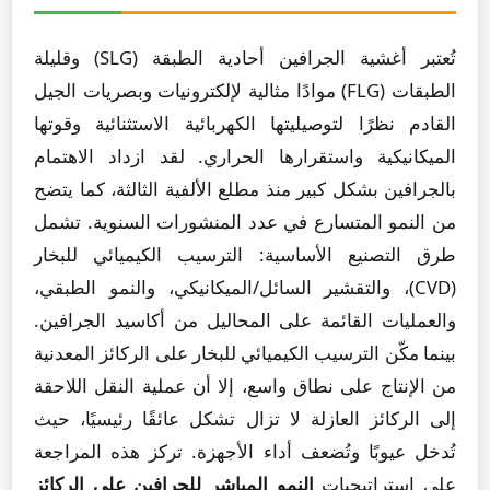
تُعتبر أغشية الجرافين أحادية الطبقة (SLG) وقليلة
الطبقات (FLG) موادًا مثالية لإلكترونيات وبصريات الجيل
القادم نظرًا لتوصيليتها الكهربائية الاستثنائية وقوتها
الميكانيكية واستقرارها الحراري. لقد ازداد الاهتمام
بالجرافين بشكل كبير منذ مطلع الألفية الثالثة، كما يتضح
من النمو المتسارع في عدد المنشورات السنوية. تشمل
طرق التصنيع الأساسية: الترسيب الكيميائي للبخار
(CVD)، والتقشير السائل/الميكانيكي، والنمو الطبقي،
والعمليات القائمة على المحاليل من أكاسيد الجرافين.
بينما مكّن الترسيب الكيميائي للبخار على الركائز المعدنية
من الإنتاج على نطاق واسع، إلا أن عملية النقل اللاحقة
إلى الركائز العازلة لا تزال تشكل عائقًا رئيسيًا، حيث
تُدخل عيوبًا وتُضعف أداء الأجهزة. تركز هذه المراجعة
على استراتيجيات
النمو المباشر للجرافين على الركائز