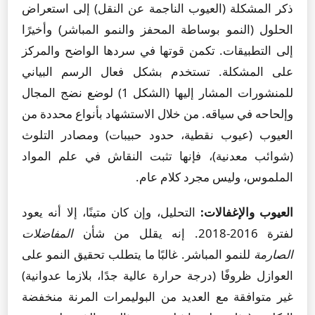
ذكر المشكلة (العيوب الناجمة عن النقل) إلى استعراض
الحلول (النمو بوساطة المحفز والنمو المباشر) وأخيرًا
إلى التطبيقات. تكمن قوتها في سردها الواضح والمركز
على المشكلة. تستخدم بشكل فعال الرسم البياني
للمنشورات المشار إليها (الشكل 1) لوضع نضج المجال
وإلحاحه في سياقه. من خلال الاستشهاد بأنواع محددة من
العيوب (عيوب نقطية، حدود حبيبات) ومصادر التلوث
(شوائب معدنية)، فإنها تثبت النقاش في علم المواد
الملموس، وليس مجرد كلام عام.
العيوب والإغفالات:
التحليل، وإن كان متينًا، إلا أنه يعود
لفترة 2016-2018. إنه يقلل من شأن
المفاضلات
الصارمة
للنمو المباشر. غالبًا ما يتطلب تحقيق النمو على
العوازل ظروفًا (درجة حرارة عالية جدًا، بلازما عدوانية)
غير متوافقة مع العديد من البوليمرات المرنة منخفضة