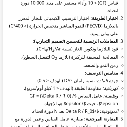
قياس (GF) > 10 وأداء مستقر على مدى 10,000 دورة
انحناء.
اختيار الطريقة:
اختيار الترسيب الكيميائي للبخار المعزز
بالبلازما (PECVD) للنمو المباشر منخفض الحرارة (< 400°C)
على بولي إيميد.
المعاملات الرئيسية للتحسين (تصميم التجارب):
قوة البلازما وتكوين الغاز (نسبة CH
/Ar).
/H
4
2
المعالجة المسبقة للركيزة (بلازما O
لتفعيل السطح).
2
زمن النمو والضغط.
مقاييس التوصيف:
جودة المادة:
نسبة رامان D/G (الهدف < 0.5).
كهربائية:
مقاومة الطبقة (الهدف < 1 كيلو أوم/مربع).
وظيفية:
عامل القياس $GF = (\Delta R / R_0) /
\epsilon$، حيث $\epsilon$ هو الإجهاد.
الموثوقية:
$\Delta R / R_0$ بعد N دورة انحناء.
المقارنة المرجعية:
مقارنة عامل القياس وعمر الدورة مع
النتائج المنشورة لأجهزة استشعار الجرافين المنقولة وأجهزة