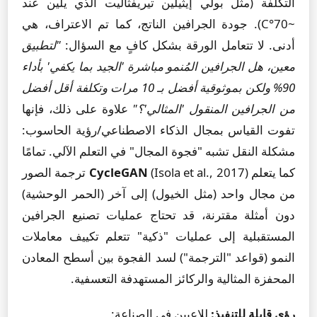
التكلفة (مثل بولي إيثيلين تيريفثاليت الذي يلين عند
~70°C). جودة الجرافين الناتج، كما تم الاعتراف، هي
أدنى. لا تتعامل الورقة بشكل كافٍ مع السؤال:
"لتطبيق
معين، هل الجرافين المُنمو مباشرة 'الجيد بما يكفي' بأداء
90% ولكن بموثوقية أفضل بـ 10 مرات وتكلفة أقل أفضل
من الجرافين المنقول 'المثالي'؟"
علاوة على ذلك، فإنها
تفوت القياس بمجال الذكاء الاصطناعي/رؤية الحاسوب:
مشكلة النقل تشبه "فجوة المجال" في التعلم الآلي. تمامًا
كما يتعلم
CycleGAN
(Isola et al., 2017) ترجمة الصور
من مجال واحد (مثل الخيول) إلى آخر (الحمر الوحشية)
دون أمثلة مقترنة، قد تحتاج عمليات تصنيع الجرافين
المستقبلية إلى عمليات "ذكية" تتعلم تكييف معاملات
النمو (قواعد "الترجمة") لسد الفجوة بين أسطح المعادن
المحفزة المثالية والركائز المستهدفة التعسفية.
رؤى قابلة للتنفيذ:
للاعبين في الصناعة: