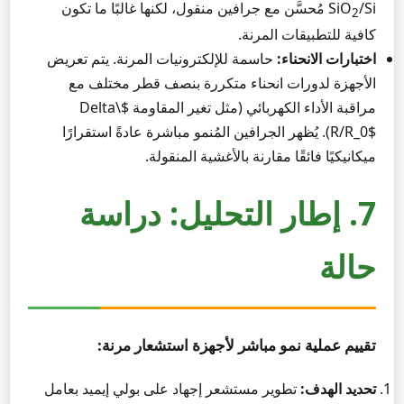
SiO
/Si مُحسَّن مع جرافين منقول، لكنها غالبًا ما تكون
2
كافية للتطبيقات المرنة.
اختبارات الانحناء:
حاسمة للإلكترونيات المرنة. يتم تعريض
الأجهزة لدورات انحناء متكررة بنصف قطر مختلف مع
مراقبة الأداء الكهربائي (مثل تغير المقاومة $\Delta
R/R_0$). يُظهر الجرافين المُنمو مباشرة عادةً استقرارًا
ميكانيكيًا فائقًا مقارنة بالأغشية المنقولة.
7. إطار التحليل: دراسة
حالة
تقييم عملية نمو مباشر لأجهزة استشعار مرنة:
تحديد الهدف:
تطوير مستشعر إجهاد على بولي إيميد بعامل