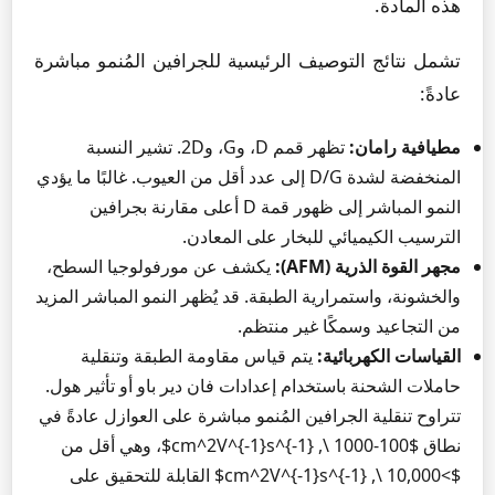
هذه المادة.
تشمل نتائج التوصيف الرئيسية للجرافين المُنمو مباشرة
عادةً:
مطيافية رامان:
تظهر قمم D، وG، و2D. تشير النسبة
المنخفضة لشدة D/G إلى عدد أقل من العيوب. غالبًا ما يؤدي
النمو المباشر إلى ظهور قمة D أعلى مقارنة بجرافين
الترسيب الكيميائي للبخار على المعادن.
مجهر القوة الذرية (AFM):
يكشف عن مورفولوجيا السطح،
والخشونة، واستمرارية الطبقة. قد يُظهر النمو المباشر المزيد
من التجاعيد وسمكًا غير منتظم.
القياسات الكهربائية:
يتم قياس مقاومة الطبقة وتنقلية
حاملات الشحنة باستخدام إعدادات فان دير باو أو تأثير هول.
تتراوح تنقلية الجرافين المُنمو مباشرة على العوازل عادةً في
نطاق $100-1000 \, cm^2V^{-1}s^{-1}$، وهي أقل من
$>10,000 \, cm^2V^{-1}s^{-1}$ القابلة للتحقيق على