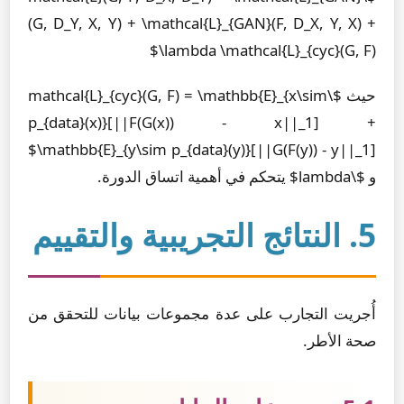
(G, D_Y, X, Y) + \mathcal{L}_{GAN}(F, D_X, Y, X) +
\lambda \mathcal{L}_{cyc}(G, F)$
حيث $\mathcal{L}_{cyc}(G, F) = \mathbb{E}_{x\sim
p_{data}(x)}[||F(G(x)) - x||_1] +
\mathbb{E}_{y\sim p_{data}(y)}[||G(F(y)) - y||_1]$
و $\lambda$ يتحكم في أهمية اتساق الدورة.
5. النتائج التجريبية والتقييم
أُجريت التجارب على عدة مجموعات بيانات للتحقق من
صحة الأطر.