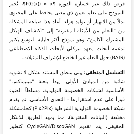
فرض ذلك عبر خسارة الدورة $F(G(x)) ≈ x$، يُجبر
النموذج على تعلم تعيين ذي معنى يحافظ على المحتوى
بدلاً من الانهيار أو توليد هراء. أعاد هذا صياغة المشكلة
من "التعلم من الأمثلة المقترنة" إلى "اكتشاف الهيكل
المشترك الكامن"، وهو نموذج أكثر قابلية للتوسع بكثير
تدعمه أبحاث معهد بيركلي لأبحاث الذكاء الاصطناعي
(BAIR) حول التعلم غير الخاضع للإشراف للتمثيلات.
التسلسل المنطقي:
يبني منطق المستند بشكل لا تشوبه
شائبة من المبادئ الأولى. يبدأ بلعبة "مينيماكس"
الأساسية لشبكات الخصومة التوليدية، مسلطاً الضوء
فوراً على عدم استقرارها - التحدي الأساسي. ثم يقدم
شبكة الخصومة التوليدية الشرطية (Pix2Pix) كحلمشكلة
مختلفة
(البيانات المقترنة)، مما يمهد الطريق للابتكار
الحقيقي. يتم تقديم CycleGAN/DiscoGAN كتطور