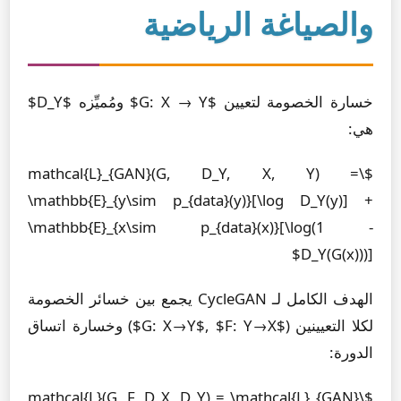
والصياغة الرياضية
خسارة الخصومة لتعيين $G: X → Y$ ومُميِّزه $D_Y$
هي:
$\mathcal{L}_{GAN}(G, D_Y, X, Y) =
\mathbb{E}_{y\sim p_{data}(y)}[\log D_Y(y)] +
\mathbb{E}_{x\sim p_{data}(x)}[\log(1 -
D_Y(G(x)))]$
الهدف الكامل لـ CycleGAN يجمع بين خسائر الخصومة
لكلا التعيينين ($G: X→Y$, $F: Y→X$) وخسارة اتساق
الدورة:
$\mathcal{L}(G, F, D_X, D_Y) = \mathcal{L}_{GAN}