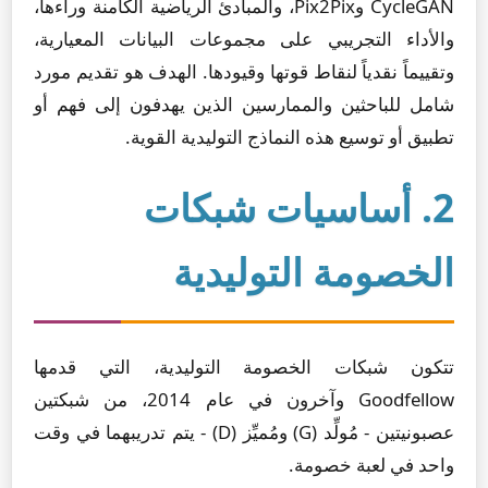
CycleGAN وPix2Pix، والمبادئ الرياضية الكامنة وراءها،
والأداء التجريبي على مجموعات البيانات المعيارية،
وتقييماً نقدياً لنقاط قوتها وقيودها. الهدف هو تقديم مورد
شامل للباحثين والممارسين الذين يهدفون إلى فهم أو
تطبيق أو توسيع هذه النماذج التوليدية القوية.
2. أساسيات شبكات
الخصومة التوليدية
تتكون شبكات الخصومة التوليدية، التي قدمها
Goodfellow وآخرون في عام 2014، من شبكتين
عصبونيتين - مُولِّد (G) ومُميِّز (D) - يتم تدريبهما في وقت
واحد في لعبة خصومة.