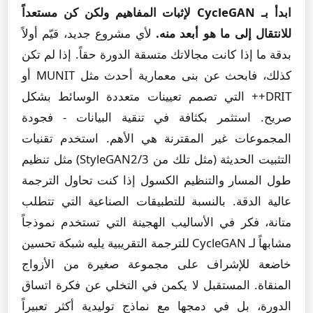
ابدأ بـ CycleGAN لإثبات المفاهيم ولكن كن مستعداً
للانتقال إلى ما هو أبعد منه.
لأي مشروع جديد، قيّم أولاً
بدقة ما إذا كانت مجالاتك متسقة الدورة حقاً. إذا لم تكن
كذلك، فابحث عن بنى معمارية أحدث مثل MUNIT أو
DRIT++ التي تصمم تعيينات متعددة الوسائط بشكل
صريح. استثمر بكثافة في تنقية البيانات - فجودة
المجموعات غير المقترنة هي الأهم. استخدم تقنيات
التثبيت الحديثة (مثل تلك من StyleGAN2/3) مثل تنظيم
طول المسار والتنظيم الكسول إذا كنت تحاول الترجمة
عالية الدقة. بالنسبة للتطبيقات الصناعية التي تتطلب
متانة، فكر في الأساليب الهجينة التي تستخدم نموذجاً
مشابهاً لـ CycleGAN للترجمة التقريبية يليه شبكة تحسين
خاضعة للإشراف على مجموعة صغيرة من الأزواج
المنقاة. المستقبل لا يكمن في التخلي عن فكرة اتساق
الدورة، بل في دمجها مع نماذج توليدية أكثر تعبيراً