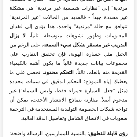
مرتدية" إلى "نظارات شمسية غير مرتدية" هي مشكلة
غير محددة جيداً - فالعديد من الحالات "غير المرتدية"
تتوافق مع حالة "مرتدية" واحدة. هذا يؤدي إلى فقدان
المعلومات وظهور تشوهات متوسطة. ثانياً،
لا يزال
التدريب غير مستقر بشكل سيء السمعة.
على الرغم من
الحيل مثل خسارة الهوية، فإن تحقيق التقارب على
مجموعات بيانات جديدة غالباً ما يكون أشبه بالكيمياء
القديمة منه بالعلم. ثالثاً،
التحكم محدود.
تحصل على ما
يعطيك إياه النموذج؛ التحكم الدقيق في سمات محددة
(مثل "جعل السيارة حمراء فقط، وليس السماء") غير
مدعوم أصلاً. مقارنة بنماذج الانتشار الأحدث، يمكن أن
تواجه شبكات الخصومة التوليدية المستخدمة في الترجمة
صعوبات في الاتساق الشامل وتفاصيل الدقة العالية.
رؤى قابلة للتطبيق:
بالنسبة للممارسين، الرسالة واضحة: