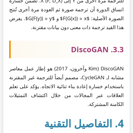
للترجمة مرة أخرى من Y إلى X (F, D_X). تضمن خسارة
اتساق الدورة أن ترجمة صورة ثم العودة مرة أخرى تُنتج
الصورة الأصلية: $F(G(x)) ≈ x$ و $G(F(y)) ≈ y$. يفرض
هذا القيد ترجمة ذات معنى دون بيانات مقترنة.
3.3. DiscoGAN
DiscoGAN (Kim وآخرون، 2017) هو إطار عمل معاصر
مشابه لـ CycleGAN، مصمم أيضاً للترجمة غير المقترنة
باستخدام خسارة إعادة بناء ثنائية الاتجاه. يؤكد على تعلم
العلاقات عبر المجالات من خلال اكتشاف التمثيلات
الكامنة المشتركة.
4. التفاصيل التقنية