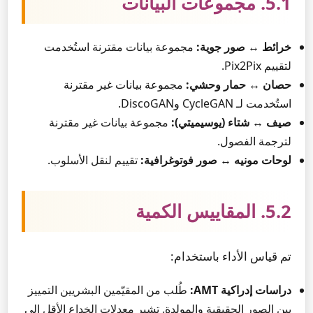
5.1. مجموعات البيانات
خرائط ↔ صور جوية:
مجموعة بيانات مقترنة استُخدمت
لتقييم Pix2Pix.
حصان ↔ حمار وحشي:
مجموعة بيانات غير مقترنة
استُخدمت لـ CycleGAN وDiscoGAN.
صيف ↔ شتاء (يوسيميتي):
مجموعة بيانات غير مقترنة
لترجمة الفصول.
لوحات مونيه ↔ صور فوتوغرافية:
تقييم لنقل الأسلوب.
5.2. المقاييس الكمية
تم قياس الأداء باستخدام:
دراسات إدراكية AMT:
طُلب من المقيّمين البشريين التمييز
بين الصور الحقيقية والمولدة. تشير معدلات الخداع الأقل إلى