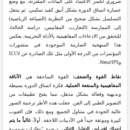
ضروري لكسر الاعتماد على البيانات المقترنة، مع وضع
خسارة اتساق الدورة بشكل أنيق كقيد تمكيني. ثم ينتقل
التسلسل بشكل صحيح من النظرية (الصياغة الرياضية)
إلى الممارسة (التجارب، المقاييس، دراسة الحالة)،
للتحقق من الادعاءات المفاهيمية بالأدلة التجريبية. يعكس
هذا المنهجية الصارمة الموجودة في منشورات
المؤتمرات من الدرجة الأولى مثل تلك الصادرة عن ICCV
وNeurIPS.
نقاط القوة والضعف:
القوة الساحقة هي
الأناقة
المفاهيمية والمنفعة العملية.
فكرة اتساق الدورة بسيطة
وبديهية وفعالة بشكل مذهل، مما يفتح تطبيقات من
التصوير الطبي إلى الفن. جعلت هذه الأطر ترجمة الصور
عالية الجودة في متناول الجميع. ومع ذلك، فإن العيوب
كبيرة وموثقة جيداً في الأدبيات اللاحقة. أولاً،
غالباً ما يتم
انتهاك افتراض التقابل الثنائي.
ترجمة "نظارات شمسية