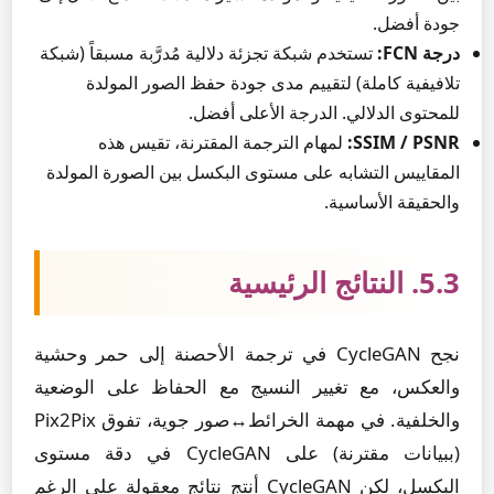
جودة أفضل.
درجة FCN:
تستخدم شبكة تجزئة دلالية مُدرَّبة مسبقاً (شبكة
تلافيفية كاملة) لتقييم مدى جودة حفظ الصور المولدة
للمحتوى الدلالي. الدرجة الأعلى أفضل.
SSIM / PSNR:
لمهام الترجمة المقترنة، تقيس هذه
المقاييس التشابه على مستوى البكسل بين الصورة المولدة
والحقيقة الأساسية.
5.3. النتائج الرئيسية
نجح CycleGAN في ترجمة الأحصنة إلى حمر وحشية
والعكس، مع تغيير النسيج مع الحفاظ على الوضعية
والخلفية. في مهمة الخرائط↔صور جوية، تفوق Pix2Pix
(ببيانات مقترنة) على CycleGAN في دقة مستوى
البكسل، لكن CycleGAN أنتج نتائج معقولة على الرغم