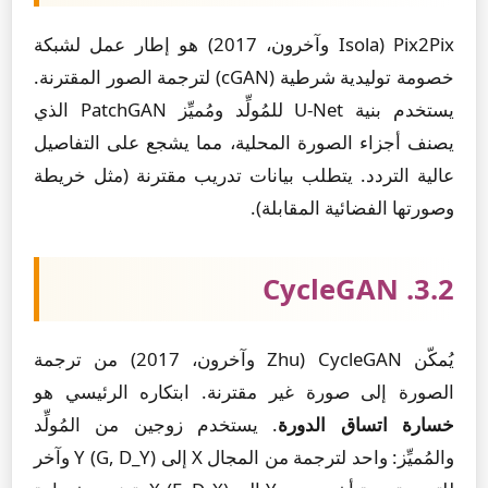
Pix2Pix (Isola وآخرون، 2017) هو إطار عمل لشبكة
خصومة توليدية شرطية (cGAN) لترجمة الصور المقترنة.
يستخدم بنية U-Net للمُولِّد ومُميِّز PatchGAN الذي
يصنف أجزاء الصورة المحلية، مما يشجع على التفاصيل
عالية التردد. يتطلب بيانات تدريب مقترنة (مثل خريطة
وصورتها الفضائية المقابلة).
3.2. CycleGAN
يُمكّن CycleGAN (Zhu وآخرون، 2017) من ترجمة
الصورة إلى صورة غير مقترنة. ابتكاره الرئيسي هو
خسارة اتساق الدورة
. يستخدم زوجين من المُولِّد
والمُميِّز: واحد لترجمة من المجال X إلى Y (G, D_Y) وآخر