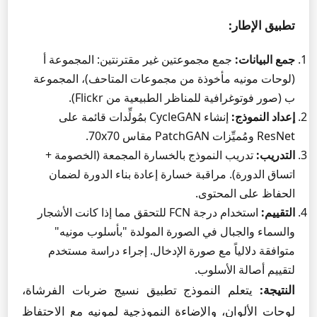
تطبيق الإطار:
جمع البيانات:
جمع مجموعتين غير مقترنتين: المجموعة أ
(لوحات مونيه مأخوذة من مجموعات المتاحف)، المجموعة
ب (صور فوتوغرافية للمناظر الطبيعية من Flickr).
إعداد النموذج:
إنشاء CycleGAN بمُولِّدات قائمة على
ResNet ومُميِّزات PatchGAN مقاس 70x70.
التدريب:
تدريب النموذج بالخسارة المجمعة (الخصومة +
اتساق الدورة). مراقبة خسارة إعادة بناء الدورة لضمان
الحفاظ على المحتوى.
التقييم:
استخدام درجة FCN للتحقق مما إذا كانت الأشجار
والسماء والجبال في الصورة المولدة "بأسلوب مونيه"
متوافقة دلالياً مع صورة الإدخال. إجراء دراسة مستخدم
لتقييم أصالة الأسلوب.
النتيجة:
يتعلم النموذج تطبيق نسيج ضربات الفرشاة،
لوحات الألوان، والإضاءة النموذجية لمونيه مع الاحتفاظ