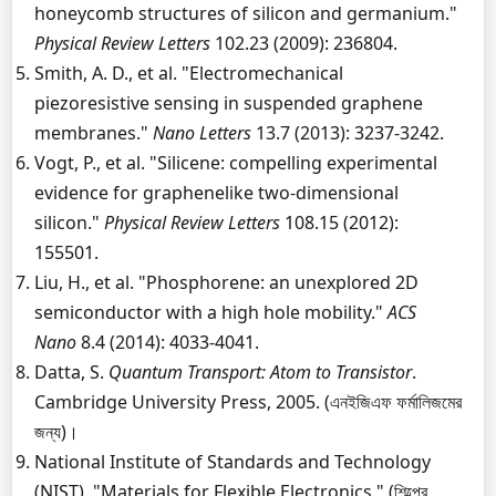
honeycomb structures of silicon and germanium."
Physical Review Letters
102.23 (2009): 236804.
Smith, A. D., et al. "Electromechanical
piezoresistive sensing in suspended graphene
membranes."
Nano Letters
13.7 (2013): 3237-3242.
Vogt, P., et al. "Silicene: compelling experimental
evidence for graphenelike two-dimensional
silicon."
Physical Review Letters
108.15 (2012):
155501.
Liu, H., et al. "Phosphorene: an unexplored 2D
semiconductor with a high hole mobility."
ACS
Nano
8.4 (2014): 4033-4041.
Datta, S.
Quantum Transport: Atom to Transistor
.
Cambridge University Press, 2005. (এনইজিএফ ফর্মালিজমের
জন্য)।
National Institute of Standards and Technology
(NIST). "Materials for Flexible Electronics." (শিল্পের