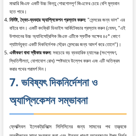
মাঝারি জিএফ একটি উচ্চ কিন্তু শোরগোলপূর্ণ জিএফের চেয়ে বেশি মূল্যবান
হতে পারে।
নির্দিষ্ট, দ্বৈত-ব্যবহার অ্যাপ্লিকেশন প্রস্তাব করুন:
"সেন্সরের জন্য ভাল" এর
বাইরে যান। একটি কংক্রিট ডিভাইস আর্কিটেকচার প্রস্তাব করুন (যেমন, "এই
উপাদানের উচ্চ অ্যানিসোট্রপিক জিএফ এটিকে স্ফটিক অক্ষের ৪৫° কোণে
প্যাটার্নযুক্ত একটি দিকনির্দেশক স্ট্রেন সেন্সরের জন্য আদর্শ করে তোলে")।
একীকরণ বাধা স্বীকার করুন:
সবচেয়ে বড় ব্যবহারিক চ্যালেঞ্জ (সংশ্লেষণ,
স্থিতিশীলতা, যোগাযোগ রোধ) স্পষ্টভাবে উল্লেখ করুন এবং এটি অতিক্রম
করার পথের পরামর্শ দিন।
7. ভবিষ্যৎ দিকনির্দেশনা ও
অ্যাপ্লিকেশন সম্ভাবনা
ফ্লেক্সিবল ইলেকট্রনিক্সে সিলিসিনের জন্য সামনের পথ তত্ত্বকে
অনুশীলনের সাথে সংযুক্ত করা এবং উন্নত ধারণা অন্বেষণের উপর নির্ভর