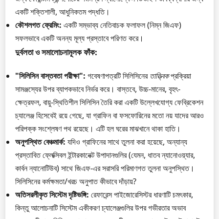
একটি শক্তিশালী, আধুনিকতম পদ্ধতি।
কৌশলগত ফ্রেমিং:
একটি সম্ভাব্য নেতিবাচক ফলাফল (নিম্ন জিএফ)
সফলভাবে একটি অনন্য মূল্য প্রস্তাবে পরিণত করে।
দুর্বলতা ও সমালোচনামূলক ফাঁক:
"সিলিসিন বাস্তবতা পরীক্ষা":
গবেষণাপত্রটি সিলিসিনের
তাত্ত্বিক
প্রক্রিয়া
সামঞ্জস্যের উপর ব্যাপকভাবে নির্ভর করে। বাস্তবে, উচ্চ-মানের, বৃহৎ-
ক্ষেত্রফল, বায়ু-স্থিতিশীল সিলিসিন তৈরি করা একটি উল্লেখযোগ্য ফেব্রিকেশন
চ্যালেঞ্জ হিসেবেই রয়ে গেছে, যা গ্রাফিন বা ফসফোরিনের মতো নয় যাদের আরও
পরিপক্ক সংশ্লেষণ পথ রয়েছে। এটি হল ঘরের মাঝখানে থাকা হাতি।
অনুপস্থিত বেঞ্চমার্ক:
যদিও গ্রাফিনের সাথে তুলনা করা হয়েছে, অন্যান্য
প্রস্তাবিত ফ্লেক্সিবল ইন্টারকানেক্ট উপাদানগুলির (যেমন, ধাতব ন্যানোওয়্যার,
কার্বন ন্যানোটিউব) সাথে জিএফ-এর সরাসরি পরিমাণগত তুলনা অনুপস্থিত।
সিলিসিনের কর্মক্ষমতা/খরচ অনুপাত কীভাবে দাঁড়ায়?
অতিসরলীকৃত সিস্টেম দৃষ্টিভঙ্গি:
রেফারেন্স পাইজোরেসিস্টর ধারণাটি চমৎকার,
কিন্তু আলোচনাটি সিস্টেম একীকরণ চ্যালেঞ্জগুলির উপর গভীরতার অভাব