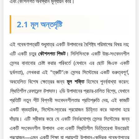
এবং কৌশলগত অবস্থান মূল্যায়ন করি।
2.1 মূল অন্তর্দৃষ্টি
এই গবেষণাপত্রটি শুধুমাত্র একটি উপাদানের বৈশিষ্ট্য পরিমাপের বিষয় নয়;
এটি একটি চতুর
কৌশলগত পিভট
। সিলিসিনকে একটি উচ্চ-সংবেদনশীল
সেন্সর বানানোর চেষ্টা করার পরিবর্তে (যেখানে এর ছোট জিএফ একটি
দুর্বলতা), লেখকরা এই "ত্রুটি"কে সেন্সর সিস্টেমের একটি গুরুত্বপূর্ণ,
অবহেলিত বিশেষ ক্ষেত্রের জন্য
মূল শক্তি
হিসেবে পুনর্ব্যাখ্যা করেন:
স্থিতিশীল রেফারেন্স উপাদান
। ২ডি উপাদানের প্রচার-চালিত বিশ্বে, যেখানে
প্রতিটি নতুন শীট বিপ্লবী সংবেদনশীলতার প্রতিশ্রুতি দেয়, এই কাজটি
একটি ব্যবহারিক, সিস্টেম-স্তরের প্রয়োজন চিহ্নিত করে আলাদা হয়ে
দাঁড়ায়। এটি স্বীকার করে যে একটি নির্ভরযোগ্য সেন্সর সিস্টেমের জন্য
একটি সংবেদনশীল উপাদান
এবং
একটি স্থিতিশীল ভিত্তিরেখা উভয়েরই
প্রয়োজন—এমন একটি শিক্ষা যা প্রায়শই উপাদান-কেন্দ্রিক গবেষণাপত্রে