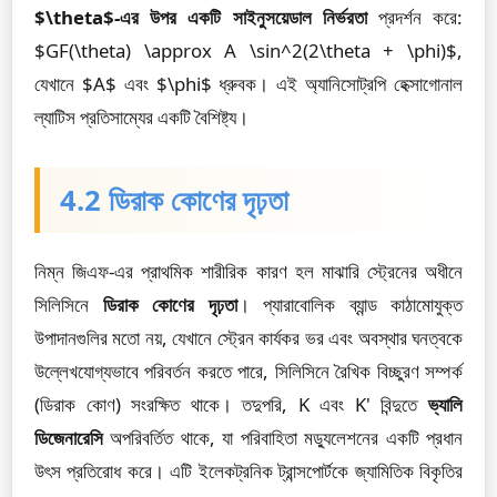
$\theta$-এর উপর একটি সাইনুসয়েডাল নির্ভরতা
প্রদর্শন করে:
$GF(\theta) \approx A \sin^2(2\theta + \phi)$,
যেখানে $A$ এবং $\phi$ ধ্রুবক। এই অ্যানিসোট্রপি হেক্সাগোনাল
ল্যাটিস প্রতিসাম্যের একটি বৈশিষ্ট্য।
4.2 ডিরাক কোণের দৃঢ়তা
নিম্ন জিএফ-এর প্রাথমিক শারীরিক কারণ হল মাঝারি স্ট্রেনের অধীনে
সিলিসিনে
ডিরাক কোণের দৃঢ়তা
। প্যারাবোলিক ব্যান্ড কাঠামোযুক্ত
উপাদানগুলির মতো নয়, যেখানে স্ট্রেন কার্যকর ভর এবং অবস্থার ঘনত্বকে
উল্লেখযোগ্যভাবে পরিবর্তন করতে পারে, সিলিসিনে রৈখিক বিচ্ছুরণ সম্পর্ক
(ডিরাক কোণ) সংরক্ষিত থাকে। তদুপরি, K এবং K' বিন্দুতে
ভ্যালি
ডিজেনারেসি
অপরিবর্তিত থাকে, যা পরিবাহিতা মড্যুলেশনের একটি প্রধান
উৎস প্রতিরোধ করে। এটি ইলেকট্রনিক ট্রান্সপোর্টকে জ্যামিতিক বিকৃতির