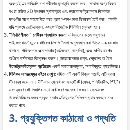
অবশ্যই এর দাবিগুলি চাপ পরীক্ষার মুখোমুখি করতে হবে। সর্বোচ্চ অগ্রাধিকার
হওয়া উচিত 2D উপাদান স্থানান্তর এবং ন্যানোফেব্রিকেশনে বিশেষজ্ঞ
দলগুলির সাথে সহযোগিতা করে প্রমাণ-অব-ধারণা ডিভাইস তৈরি করা, এমনকি
যদি প্রথমে ছোট-স্কেল, এক্সফোলিয়েটেড সিলিসিন ফ্লেক্সে হয়।
"স্থিতিশীলতা" মেট্রিক প্রসারিত করুন:
ভবিষ্যতের কাজে শুধুমাত্র
পাইজোরেসিস্ট্যান্সের বাইরেও স্থিতিশীলতা অনুসন্ধান করা উচিত—চক্রাকার
বাঁকানো, পরিবেশগত এক্সপোজার (অক্সিজেন, আর্দ্রতা), এবং তাপীয় চাপের
অধীনে কর্মক্ষমতা বিশ্লেষণ করুন। ইন্টারকানেক্টের জন্য, স্ট্রেনের অধীনে
ইলেক্ট্রোমাইগ্রেশন প্রতিরোধ
একটি সমালোচনামূলক, অনাবিষ্কৃত প্যারামিটার।
সিলিকন সামঞ্জস্যের বাইরে দেখুন:
যদিও এটি একটি বিক্রয় পয়েন্ট, এটি দ্বারা
সীমাবদ্ধ হবেন না। উদীয়মান ফ্লেক্সিবল সাবস্ট্রেট (যেমন, পলিইমাইড, পিইটি)
এবং মুদ্রণ কৌশলগুলির সাথে একীকরণ অন্বেষণ করুন। ফ্লেক্সিবল
ইলেকট্রনিক্সের জন্য প্রকৃত বাজার ঐতিহ্যগত সিলিকন ফ্যাব ব্যবহার নাও
করতে পারে।
3. প্রযুক্তিগত কাঠামো ও পদ্ধতি