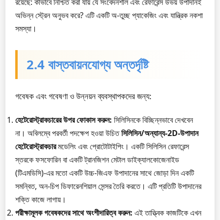
রয়েছে: কীভাবে নিশ্চিত করা যায় যে সংবেদনশীল এবং রেফারেন্স উভয় উপাদানই
অভিন্ন স্ট্রেন অনুভব করে? এটি একটি অ-তুচ্ছ প্যাকেজিং এবং যান্ত্রিক নকশা
সমস্যা।
2.4 বাস্তবায়নযোগ্য অন্তর্দৃষ্টি
গবেষক এবং গবেষণা ও উন্নয়ন ব্যবস্থাপকদের জন্য:
হেটেরোস্ট্রাকচারের উপর ফোকাস করুন:
সিলিসিনকে বিচ্ছিন্নভাবে দেখবেন
না। অবিলম্বে পরবর্তী পদক্ষেপ হওয়া উচিত
সিলিসিন/অন্যান্য-2D-উপাদান
হেটেরোস্ট্রাকচার
মডেলিং এবং প্রোটোটাইপিং। একটি সিলিসিন রেফারেন্স
স্তরকে ফসফোরিন বা একটি ট্রানজিশন মেটাল ডাইক্যালকোজেনাইড
(টিএমডিসি)-এর মতো একটি উচ্চ-জিএফ উপাদানের সাথে জোড়া দিন একটি
সমন্বিত, অন-চিপ ডিফারেনশিয়াল সেন্সর তৈরি করতে। এটি প্রতিটি উপাদানের
শক্তি কাজে লাগায়।
পরীক্ষামূলক গবেষকদের সাথে অংশীদারিত্ব করুন:
এই তাত্ত্বিক কাজটিকে এখন