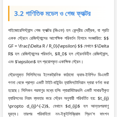
3.2 গাণিতিক মডেল ও গেজ ফ্যাক্টর
পাইজোরেসিস্ট্যান্স গেজ ফ্যাক্টর (জিএফ) হল কেন্দ্রীয় মেট্রিক, যা প্রতি
একক স্ট্রেনে রেজিস্ট্যান্সের আপেক্ষিক পরিবর্তন হিসাবে সংজ্ঞায়িত: $$
GF = \frac{\Delta R / R_0}{\epsilon} $$ যেখানে $\Delta
R$ হল রেজিস্ট্যান্সের পরিবর্তন, $R_0$ হল স্ট্রেনবিহীন রেজিস্ট্যান্স,
এবং $\epsilon$ হল প্রয়োগকৃত একাক্ষিক স্ট্রেন।
স্ট্রেনযুক্ত সিলিসিনের ইলেকট্রনিক কাঠামো
অ্যাব-ইনিশিও
ডিএফটি
গণনা থেকে প্রাপ্ত একটি টাইট-বাইন্ডিং হ্যামিলটোনিয়ান দ্বারা বর্ণনা করা
হয়েছে। সিলিকন পরমাণুর মধ্যে হপিং প্যারামিটারগুলি একটি সাধারণীকৃত
হ্যারিসনের নিয়ম ব্যবহার করে স্ট্রেন অনুযায়ী পরিবর্তিত হয়: $t_{ij}
\propto d_{ij}^{-2}$, যেখানে $d_{ij}$ হল আন্তঃপরমাণু
দূরত্ব। তারপর পরিবাহিতা নন-ইকুইলিব্রিয়াম গ্রিন'স ফাংশন