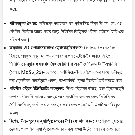
করে:
পরীক্ষামূলক বৈধতা:
অবিলম্বে প্রয়োজন হল পূর্বাভাসিত নিম্ন জিএফ এবং এর
কৌণিক নির্ভরতা যাচাই করার জন্য সিলিসিন-ভিত্তিক পরীক্ষা কাঠামো তৈরি এবং
পরিমাপ করা।
অন্যান্য 2D উপাদানের সাথে হেটেরোইন্টিগ্রেশন:
বিশ্লেষণে প্রস্তাবিত
হিসাবে, প্রকৃত সম্ভাবনা ভ্যান ডার ওয়ালস হেটেরোস্ট্রাকচারে নিহিত।
সিলিসিনকে
ব্ল্যাক ফসফরাস (ফসফোরিন)
বা একটি সেমিকন্ডাক্টিং টিএমডিসি
(যেমন, MoS$_2$)-এর মতো একটি উচ্চ-জিএফ উপাদানের সাথে একীভূত
করা ফ্লেক্সিবল সাবস্ট্রেটে একক, বহু-কার্যকরী সেন্সর সিস্টেম তৈরি করতে পারে।
গতিশীল স্ট্রেন ইঞ্জিনিয়ারিং অন্বেষণ:
স্থির স্ট্রেনের বাইরে, উচ্চ-ফ্রিকোয়েন্সি
কম্পন স্ট্রেন কি আরএফ এনইএমএস অ্যাপ্লিকেশনের জন্য সিলিসিনের
বৈশিষ্ট্যগুলি মড্যুলেট করতে ব্যবহার করা যেতে পারে? এটি একটি অনাবিষ্কৃত
অঞ্চল।
বিশেষ, উচ্চ-মূল্যের অ্যাপ্লিকেশনের উপর ফোকাস করুন:
সংশ্লেষণ চ্যালেঞ্জ
দেওয়া, প্রাথমিক অ্যাপ্লিকেশনগুলির লক্ষ্য হওয়া উচিত এমন ক্ষেত্রগুলিতে