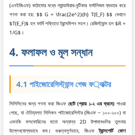
(এনইজিএফ) কাঠামোর মধ্যে ল্যান্ডাউয়ার-বুটিকার ফর্মালিজম ব্যবহার করে
গণনা করা হয়: $$ G = \frac{2e^2}{h} T(E_F) $$ যেখানে
$T(E_F)$ হল ফার্মি শক্তিতে ট্রান্সমিশন সহগ। রেজিস্ট্যান্স হল $R =
1/G$।
4. ফলাফল ও মূল সন্ধান
4.1 পাইজোরেসিস্ট্যান্স গেজ ফ্যাক্টর
সিলিসিনের জন্য গণনা করা জিএফ
ছোট (প্রায় ১-২ এর ক্রমে)
পাওয়া
গেছে, যা ঐতিহ্যগত সিলিকন পাইজোরেসিস্টর (জিএফ ~ ১০০-২০০) বা
এমনকি ফসফোরিনের মতো অন্যান্য 2D উপাদানগুলির তুলনায়
উল্লেখযোগ্যভাবে কম। গুরুত্বপূর্ণভাবে, জিএফ
ট্রান্সপোর্ট কোণ