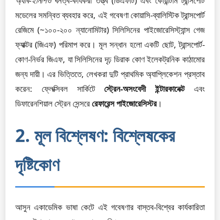
অ্যাব-ইনিশিও
ঘনত্ব-কার্যকরী তত্ত্ব (ডিএফটি) এবং কোয়ান্টাম ট্রান্সপোর্ট
মডেলের সমন্বিত ব্যবহার করে, এই গবেষণা কোয়াসি-ব্যালিস্টিক ট্রান্সপোর্ট
রেজিমে (~১০০-২০০ ন্যানোমিটার) সিলিসিনের পাইজোরেসিস্ট্যান্স গেজ
ফ্যাক্টর (জিএফ) পরিমাপ করে। মূল সন্ধান হলো একটি ছোট, ট্রান্সপোর্ট-
কোণ-নির্ভর জিএফ, যা সিলিসিনের দৃঢ় ডিরাক কোণ ইলেকট্রনিক কাঠামোর
জন্য দায়ী। এর ভিত্তিতে, লেখকরা দুটি প্রাথমিক অ্যাপ্লিকেশন প্রস্তাব
করেন: ফ্লেক্সিবল সার্কিটে
স্ট্রেন-অসংবেদী ইন্টারকানেক্ট
এবং
ডিফারেনশিয়াল স্ট্রেন সেন্সরে
রেফারেন্স পাইজোরেসিস্টর
।
2. মূল বিশ্লেষণ: বিশ্লেষকের
দৃষ্টিকোণ
আসুন একাডেমিক ভাষা কেটে এই গবেষণার বাস্তব-বিশ্বের কার্যকারিতা