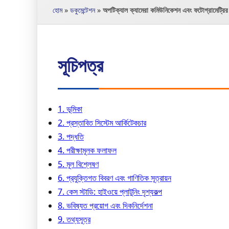
হোম
»
ডকুমেন্টেশন
»
অপটিক্যাল ক্যামেরা কমিউনিকেশন এবং ফটোগ্রামেট্রির স
সূচিপত্র
1. ভূমিকা
2. প্রস্তাবিত সিস্টেম আর্কিটেকচার
3. পদ্ধতি
4. পরীক্ষামূলক ফলাফল
5. মূল বিশ্লেষণ
6. প্রযুক্তিগত বিবরণ এবং গাণিতিক সূত্রায়ন
7. কেস স্টাডি: হাইওয়ে প্লাটুনিং দৃশ্যকল্প
8. ভবিষ্যত প্রয়োগ এবং দিকনির্দেশনা
9. তথ্যসূত্র