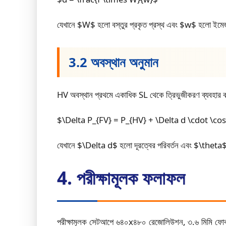
যেখানে $W$ হলো বস্তুর প্রকৃত প্রস্থ এবং $w$ হলো ইমেজ স
3.2 অবস্থান অনুমান
HV অবস্থান প্রথমে একাধিক SL থেকে ত্রিভুজীকরণ ব্যবহার কর
$\Delta P_{FV} = P_{HV} + \Delta d \cdot \cos
যেখানে $\Delta d$ হলো দূরত্বের পরিবর্তন এবং $\the
4. পরীক্ষামূলক ফলাফল
পরীক্ষামূলক সেটআপে ৬৪০x৪৮০ রেজোলিউশন, ৩.৬ মিমি ফোকাল দ