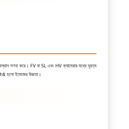
স্থান গণনা করে। FV বা SL এবং HV ক্যামেরার মধ্যে দূরত্ব
 $h$ হলো ইমেজের উচ্চতা।