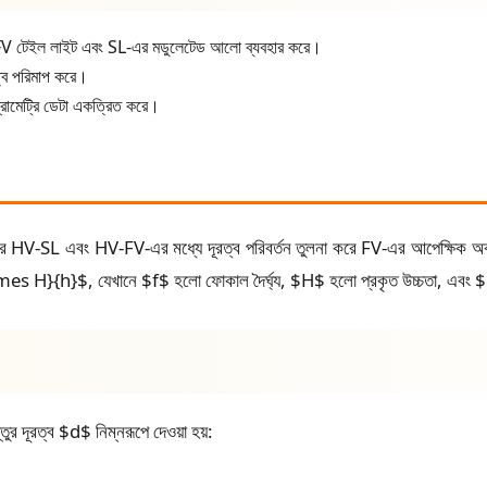
 FV টেইল লাইট এবং SL-এর মডুলেটেড আলো ব্যবহার করে।
্ব পরিমাপ করে।
রামেট্রি ডেটা একত্রিত করে।
রপর HV-SL এবং HV-FV-এর মধ্যে দূরত্ব পরিবর্তন তুলনা করে FV-এর আপেক্ষিক অব
\times H}{h}$, যেখানে $f$ হলো ফোকাল দৈর্ঘ্য, $H$ হলো প্রকৃত উচ্চতা, এবং
র দূরত্ব $d$ নিম্নরূপে দেওয়া হয়: