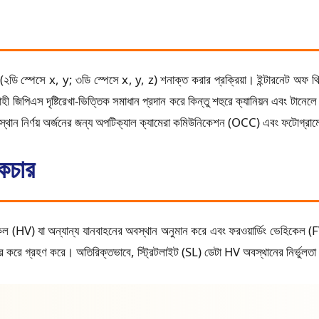
ান (২ডি স্পেসে x, y; ৩ডি স্পেসে x, y, z) শনাক্ত করার প্রক্রিয়া। ইন্টারনেট অফ
যবাহী জিপিএস দৃষ্টিরেখা-ভিত্তিক সমাধান প্রদান করে কিন্তু শহুরে ক্যানিয়ন এবং টানে
বস্থান নির্ণয় অর্জনের জন্য অপটিক্যাল ক্যামেরা কমিউনিকেশন (OCC) এবং ফটোগ্রা
েকচার
হিকেল (HV) যা অন্যান্য যানবাহনের অবস্থান অনুমান করে এবং ফরওয়ার্ডিং ভেহিকে
 করে গ্রহণ করে। অতিরিক্তভাবে, স্ট্রিটলাইট (SL) ডেটা HV অবস্থানের নির্ভুলতা