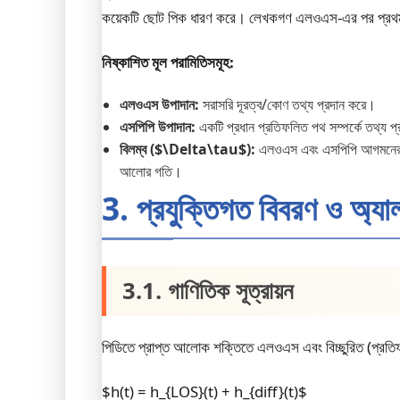
কয়েকটি ছোট পিক ধারণ করে। লেখকগণ এলওএস-এর পর প্রথম উল্
নিষ্কাশিত মূল পরামিতিসমূহ:
এলওএস উপাদান:
সরাসরি দূরত্ব/কোণ তথ্য প্রদান করে।
এসপিপি উপাদান:
একটি প্রধান প্রতিফলিত পথ সম্পর্কে তথ্য প
বিলম্ব ($\Delta\tau$):
এলওএস এবং এসপিপি আগমনের মধ্
আলোর গতি।
3. প্রযুক্তিগত বিবরণ ও অ্য
3.1. গাণিতিক সূত্রায়ন
পিডিতে প্রাপ্ত আলোক শক্তিতে এলওএস এবং বিচ্ছুরিত (প্রতি
$h(t) = h_{LOS}(t) + h_{diff}(t)$