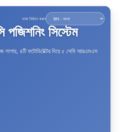
ভাষা নির্বাচন করুন
ি পজিশনিং সিস্টেম
াজে লাগায়, ৪টি ফটোডিটেক্টর দিয়ে ৫ সেমি আরএমএস