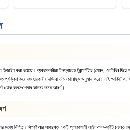
ল
িজাইন করা হয়েছে। ব্যবহারকারীরা ইনফ্রারেড ট্রান্সমিটার (যেমন, এলইডি) দিয়ে সজ্জি
ংকেত প্রক্রিয়া করে ব্যবহারকারীর ২ডি বা ৩ডি স্থানাঙ্ক অনুমান করে। এই আর্কিটেক
নেটওয়ার্ক ব্যবস্থাপনার কাজের জন্য আদর্শ।
েষণ
ষণের মধ্যে নিহিত। সিআইআর সাধারণত একটি প্রভাবশালী লাইন-অফ-সাইট (এলওএস) পি