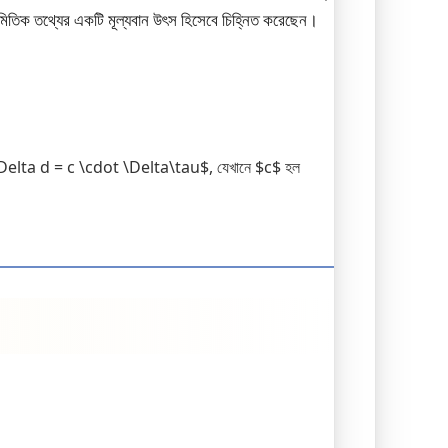
তিক তথ্যের একটি মূল্যবান উৎস হিসেবে চিহ্নিত করেছেন।
কিত: $\Delta d = c \cdot \Delta\tau$, যেখানে $c$ হল