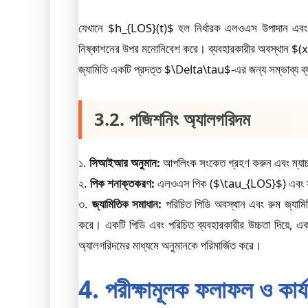
যেখানে $h_{LOS}(t)$ হল নির্ধারক এলওএস উপাদান এবং $
নিষ্কাশনের উপর মনোনিবেশ করে। ব্যবহারকারীর অবস্থান $(
জ্যামিতি একটি প্রদত্ত $\Delta\tau$-এর জন্য সম্ভাব্য ব্
3.2. পজিশনিং অ্যালগরিদম
১.
সিআইআর অনুমান:
আপলিংক সংকেত গ্রহণ করুন এবং ম্যাচ
২.
পিক শনাক্তকরণ:
এলওএস পিক ($\tau_{LOS}$) এবং সব
৩.
জ্যামিতিক সমাধান:
পরিচিত পিডি অবস্থান এবং রুম জ্যামি
করে। একটি পিডি এবং পরিচিত ব্যবহারকারীর উচ্চতা দিয়ে, এক
অ্যালগরিদমের মাধ্যমে অনুমানকে পরিমার্জিত করে।
4. পরীক্ষামূলক ফলাফল ও কার্