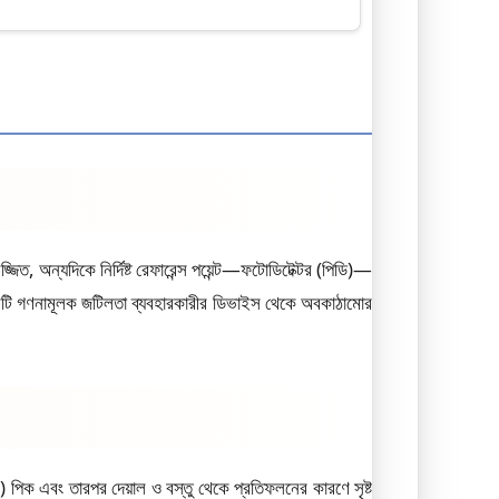
ত, অন্যদিকে নির্দিষ্ট রেফারেন্স পয়েন্ট—ফটোডিটেক্টর (পিডি)—
চারটি গণনামূলক জটিলতা ব্যবহারকারীর ডিভাইস থেকে অবকাঠামোর
ক এবং তারপর দেয়াল ও বস্তু থেকে প্রতিফলনের কারণে সৃষ্ট