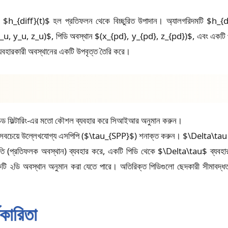
h_{diff}(t)$ হল প্রতিফলন থেকে বিচ্ছুরিত উপাদান। অ্যালগরিদমটি $h_{di
x_u, y_u, z_u)$, পিডি অবস্থান $(x_{pd}, y_{pd}, z_{pd})$, এবং একটি প্র
যবহারকারী অবস্থানের একটি উপবৃত্ত তৈরি করে।
ড ফিল্টারিং-এর মতো কৌশল ব্যবহার করে সিআইআর অনুমান করুন।
চেয়ে উল্লেখযোগ্য এসপিপি ($\tau_{SPP}$) শনাক্ত করুন। $\Delta\ta
তি (প্রতিফলক অবস্থান) ব্যবহার করে, একটি পিডি থেকে $\Delta\tau$ ব্যবহারকা
টি ২ডি অবস্থান অনুমান করা যেতে পারে। অতিরিক্ত পিডিগুলো ছেদকারী সীমাবদ্ধত
যকারিতা