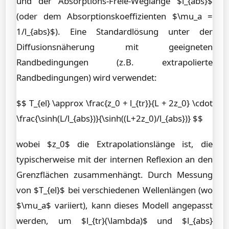
und der Absorptions-Freie-Weglänge $l_{abs}$
(oder dem Absorptionskoeffizienten $\mu_a =
1/l_{abs}$). Eine Standardlösung unter der
Diffusionsnäherung mit geeigneten
Randbedingungen (z.B. extrapolierte
Randbedingungen) wird verwendet:
$$ T_{el} \approx \frac{z_0 + l_{tr}}{L + 2z_0} \cdot
\frac{\sinh(L/l_{abs})}{\sinh((L+2z_0)/l_{abs})} $$
wobei $z_0$ die Extrapolationslänge ist, die
typischerweise mit der internen Reflexion an den
Grenzflächen zusammenhängt. Durch Messung
von $T_{el}$ bei verschiedenen Wellenlängen (wo
$\mu_a$ variiert), kann dieses Modell angepasst
werden, um $l_{tr}(\lambda)$ und $l_{abs}