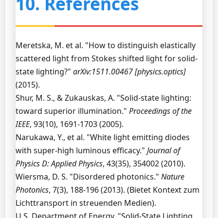
10. References
Meretska, M. et al. "How to distinguish elastically
scattered light from Stokes shifted light for solid-
state lighting?"
arXiv:1511.00467 [physics.optics]
(2015).
Shur, M. S., & Zukauskas, A. "Solid-state lighting:
toward superior illumination."
Proceedings of the
IEEE
, 93(10), 1691-1703 (2005).
Narukawa, Y., et al. "White light emitting diodes
with super-high luminous efficacy."
Journal of
Physics D: Applied Physics
, 43(35), 354002 (2010).
Wiersma, D. S. "Disordered photonics."
Nature
Photonics
, 7(3), 188-196 (2013). (Bietet Kontext zum
Lichttransport in streuenden Medien).
U.S. Department of Energy. "Solid-State Lighting