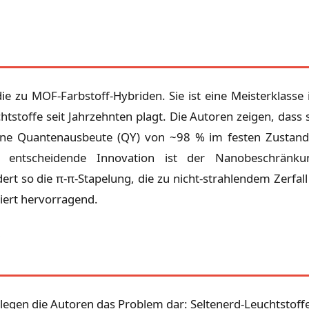
udie zu MOF-Farbstoff-Hybriden. Sie ist eine Meisterklass
stoffe seit Jahrzehnten plagt. Die Autoren zeigen, dass 
ne Quantenausbeute (QY) von ~98 % im festen Zustand 
ie entscheidende Innovation ist der Nanobeschränkun
ert so die π-π-Stapelung, die zu nicht-strahlendem Zerfal
iert hervorragend.
st legen die Autoren das Problem dar: Seltenerd-Leuchtstoff