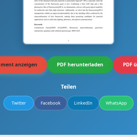
ment anzeigen
PDF herunterladen
PDF ü
Teilen
Twitter
Facebook
LinkedIn
WhatsApp