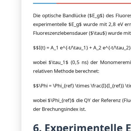
Die optische Bandlücke ($E_g$) des Fluor
experimentelle $E_g$ wurde mit 2,8 eV er
Fluoreszenzlebensdauer ($\tau$) wurde mit 
$$I(t) = A_1 e^{-t/\tau_1} + A_2 e^{-t/\tau_2
wobei $\tau_1$ (0,5 ns) der Monomeremis
relativen Methode berechnet:
$$\Phi = \Phi_{ref} \times \frac{I}{I_{ref}} 
wobei $\Phi_{ref}$ die QY der Referenz (Flu
der Brechungsindex ist.
6. Experimentelle