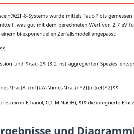
escein@ZIF-8-Systems wurde mittels Tauc-Plots gemessen
mittelt, was gut mit dem berechneten Wert von 2,7 eV fü
einem bi-exponentiellen Zerfallsmodell angepasst:
}$$
sion und $\tau_2$ (3,2 ns) aggregierten Spezies entsp
\times \frac{A_{ref}}{A} \times \frac{n^2}{n_{ref}^2}$$
orescein in Ethanol, 0,1 M NaOH), $I$ die integrierte Emi
 Ergebnisse und Diagram