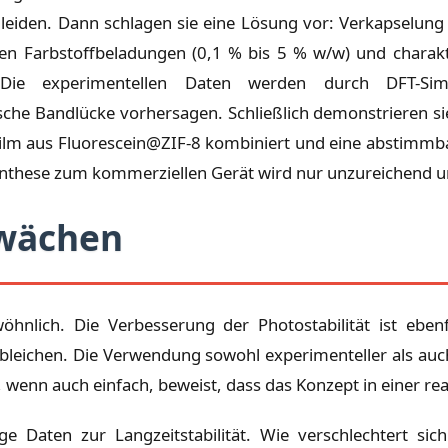
eiden. Dann schlagen sie eine Lösung vor: Verkapselung vo
en Farbstoffbeladungen (0,1 % bis 5 % w/w) und charakte
e. Die experimentellen Daten werden durch DFT-Simu
che Bandlücke vorhersagen. Schließlich demonstrieren sie
lm aus Fluorescein@ZIF-8 kombiniert und eine abstimmbare
ynthese zum kommerziellen Gerät wird nur unzureichend u
hwächen
ich. Die Verbesserung der Photostabilität ist ebenfall
obleichen. Die Verwendung sowohl experimenteller als a
wenn auch einfach, beweist, dass das Konzept in einer real
e Daten zur Langzeitstabilität. Wie verschlechtert si