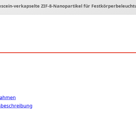
scein-verkapselte ZIF-8-Nanopartikel für Festkörperbeleucht
 Rahmen
mbeschreibung