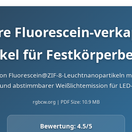
 Fluorescein-verkap
kel für Festkörperb
on Fluorescein@ZIF-8-Leuchtnanopartikeln 
t und abstimmbarer Weißlichtemission für L
rgbcw.org | PDF Size: 10.9 MB
Bewertung:
4.5
/5