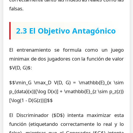
falsas.
2.3 El Objetivo Antagónico
El entrenamiento se formula como un juego
minimax de dos jugadores con la función de valor
$V(D, G)$:
$$\min_G \max_D V(D, G) = \mathbb{E}_{x \sim
p_{data}(x)}[\log D(x)] + \mathbb{E}_{z \sim p_z(z)}
[\log(1 - D(G(z)))]$$
El Discriminador ($D$) intenta maximizar esta
función (etiquetando correctamente lo real y lo
falso), mientras que el Generador ($G$) intenta