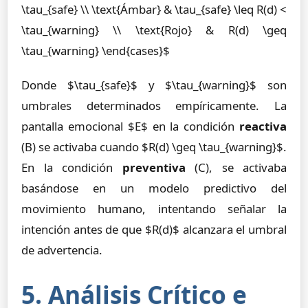
\tau_{safe} \\ \text{Ámbar} & \tau_{safe} \leq R(d) <
\tau_{warning} \\ \text{Rojo} & R(d) \geq
\tau_{warning} \end{cases}$
Donde $\tau_{safe}$ y $\tau_{warning}$ son
umbrales determinados empíricamente. La
pantalla emocional $E$ en la condición
reactiva
(B) se activaba cuando $R(d) \geq \tau_{warning}$.
En la condición
preventiva
(C), se activaba
basándose en un modelo predictivo del
movimiento humano, intentando señalar la
intención antes de que $R(d)$ alcanzara el umbral
de advertencia.
5. Análisis Crítico e