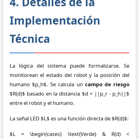
4. Detalles de la
Implementación
Técnica
La lógica del sistema puede formalizarse. Se
monitorean el estado del robot y la posición del
humano $p_h$. Se calcula un
campo de riesgo
$R(d)$ basado en la distancia $d = ||p_r - p_h||$
entre el robot y el humano.
La señal LED $L$ es una función directa de $R(d)$:
$L = \begin{cases} \text{Verde} & R(d) <