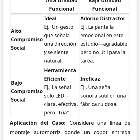
Alta Utilidad
Baja Utilidad
Funcional
Funcional
Ideal
Adorno Distractor
Ej., Un gesto
Ej., La pantalla
Alto
que señala
emocional en este
Compromiso
una dirección
estudio—agradable
Social
y
se siente
pero no útil para la
natural.
tarea.
Herramienta
Eficiente
Ineficaz
Bajo
Ej., La señal
Ej., Una señal
Compromiso
solo LED—
sonora sutil en una
Social
clara, efectiva,
fábrica ruidosa.
pero "fría".
Aplicación del Caso:
Considere una línea de
montaje automotriz donde un cobot entrega