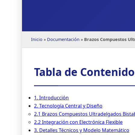
Inicio
»
Documentación
»
Brazos Compuestos Ultr
Tabla de Contenido
1. Introducción
2. Tecnología Central y Diseño
2.1 Brazos Compuestos Ultradelgados Bista
2.2 Integración con Electrónica Flexible
3. Detalles Técnicos y Modelo Matemático