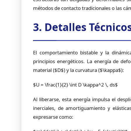
métodos de contacto tradicionales o las cá
3. Detalles Técnic
El comportamiento bistable y la dinámic
principios energéticos. La energía de def
material ($D$) y la curvatura ($\kappa$):
$U = \frac{1}{2} \int D \kappa^2 \, ds$
Al liberarse, esta energía impulsa el des
inerciales, de amortiguamiento y elástic
expresarse como: