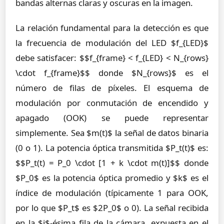
bandas alternas claras y oscuras en la imagen.
La relación fundamental para la detección es que
la frecuencia de modulación del LED $f_{LED}$
debe satisfacer: $$f_{frame} < f_{LED} < N_{rows}
\cdot f_{frame}$$ donde $N_{rows}$ es el
número de filas de píxeles. El esquema de
modulación por conmutación de encendido y
apagado (OOK) se puede representar
simplemente. Sea $m(t)$ la señal de datos binaria
(0 o 1). La potencia óptica transmitida $P_t(t)$ es:
$$P_t(t) = P_0 \cdot [1 + k \cdot m(t)]$$ donde
$P_0$ es la potencia óptica promedio y $k$ es el
índice de modulación (típicamente 1 para OOK,
por lo que $P_t$ es $2P_0$ o 0). La señal recibida
en la $i$-ésima fila de la cámara, expuesta en el