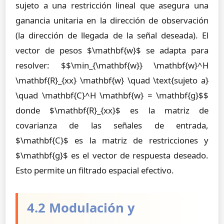
sujeto a una restricción lineal que asegura una
ganancia unitaria en la dirección de observación
(la dirección de llegada de la señal deseada). El
vector de pesos $\mathbf{w}$ se adapta para
resolver: $$\min_{\mathbf{w}} \mathbf{w}^H
\mathbf{R}_{xx} \mathbf{w} \quad \text{sujeto a}
\quad \mathbf{C}^H \mathbf{w} = \mathbf{g}$$
donde $\mathbf{R}_{xx}$ es la matriz de
covarianza de las señales de entrada,
$\mathbf{C}$ es la matriz de restricciones y
$\mathbf{g}$ es el vector de respuesta deseado.
Esto permite un filtrado espacial efectivo.
4.2 Modulación y