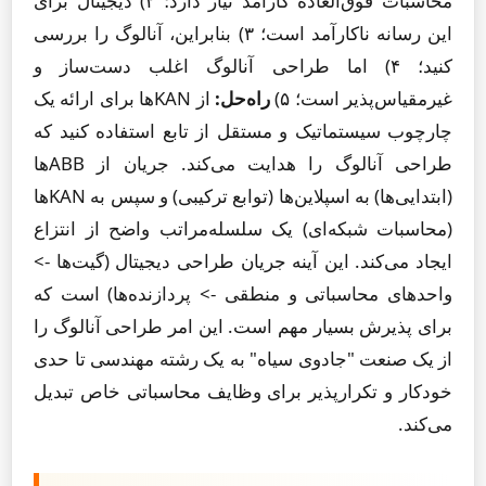
محاسبات فوق‌العاده کارآمد نیاز دارد؛ ۲) دیجیتال برای
این رسانه ناکارآمد است؛ ۳) بنابراین، آنالوگ را بررسی
کنید؛ ۴) اما طراحی آنالوگ اغلب دست‌ساز و
غیرمقیاس‌پذیر است؛ ۵)
راه‌حل:
از KANها برای ارائه یک
چارچوب سیستماتیک و مستقل از تابع استفاده کنید که
طراحی آنالوگ را هدایت می‌کند. جریان از ABBها
(ابتدایی‌ها) به اسپلاین‌ها (توابع ترکیبی) و سپس به KANها
(محاسبات شبکه‌ای) یک سلسله‌مراتب واضح از انتزاع
ایجاد می‌کند. این آینه جریان طراحی دیجیتال (گیت‌ها ->
واحدهای محاسباتی و منطقی -> پردازنده‌ها) است که
برای پذیرش بسیار مهم است. این امر طراحی آنالوگ را
از یک صنعت "جادوی سیاه" به یک رشته مهندسی تا حدی
خودکار و تکرارپذیر برای وظایف محاسباتی خاص تبدیل
می‌کند.