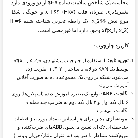
محاسبه یک شاخص سلامت ساده $H$ از دو ورودی دارد:
تغییرپذیری ضربان قلب (HRV) $x_1$ و چولگی شکل
موج نبض $x_2$. یک رابطه تجربی شناخته شده $H =
f(x_1, x_2)$ وجود دارد اما غیرخطی است.
کاربرد چارچوب:
تجزیه تابع:
با استفاده از چارچوب پیشنهادی، $f(x_1, x_2)$
توسط یک KAN دو لایه با ساختار [۲, ۳, ۱] تقریب زده
می‌شود. شبکه بر روی یک مجموعه داده به صورت آفلاین
آموزش می‌بیند.
نگاشت ABB:
توابع تک‌متغیره آموزش دیده (اسپلاین‌ها) روی
۶ یال لایه اول و ۳ یال لایه دوم به ضرایب چندجمله‌ای
نگاشت می‌شوند.
نمونه‌سازی مدار:
برای هر اسپلاین، تعداد مورد نیاز قطعات
چندجمله‌ای تکه‌ای تعیین می‌شود. ABBهای ضرب‌کننده و
مربع‌کننده متناظر با ضرایب (به عنوان ولتاژ/جریان بایاس)