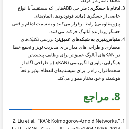
مختلف سازگار گردد.
ادغام با حسگری:
طراحی ABBهایی که مستقیماً با انواع
خاصی از حسگرها (مانند فوتودیودها، المان‌های
پیزومقاومتی) رابط برقرار می‌کنند و به سمت ادغام واقعی
حسگر-پردازنده آنالوگ حرکت می‌کنند.
مقیاس‌پذیری به شبکه‌های عمیق‌تر:
بررسی تکنیک‌های
معماری و طراحی‌های مدار برای مدیریت نویز و تجمع خطا
در KANهای آنالوگ عمیق‌تر برای وظایف پیچیده‌تر.
همگرایی نوآوری الگوریتمی (KANها) و طراحی آگاه از
سخت‌افزار، راه را برای سیستم‌های انعطاف‌پذیر واقعاً
هوشمند و خودمختار هموار می‌کند.
8. مراجع
Z. Liu et al., "KAN: Kolmogorov-Arnold Networks,"
arXiv:2404.19756, 2024. (مقاله بنیادی که KANها را احیا