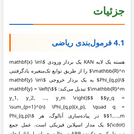
جزئیات
4.1 فرمول‌بندی ریاضی
هسته یک لایه KAN یک بردار ورودی $\mathbf{x} \in
\mathbb{R}^n$ را از طریق توابع تک‌متغیره یادگرفتنی
$\Phi_{q,p}$ به یک بردار خروجی $\mathbf{y} \in
\mathbb{R}^m$ تبدیل می‌کند: $$\mathbf{y} = \left(
y_1, y_2, ..., y_m \right)$$ $$y_q =
\sum_{p=1}^{n} \Phi_{q,p}(x_p), \quad q =
1,...,m$$ در پیاده‌سازی آنالوگ، هر $\Phi_{q,p}
(\cdot)$ یک مدار اسپلاین فیزیکی است. عمل جمع
توسط یک جمع‌کننده ABB در حالت جریان یا ولتاژ انجام