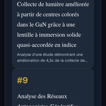
Collecte de lumière améliorée
à partir de centres colorés
dans le GaN grâce à une
lentille à immersion solide
quasi-accordée en indice
Analyse d'une étude démontrant une
amélioration de 4,3x de la collecte de
photons d'un émetteur quantique dans
le GaN par une lentille à immersion
#9
solide en ZrO2, soulignant les
implications pour la photonique
quantique.
Analyse des Réseaux