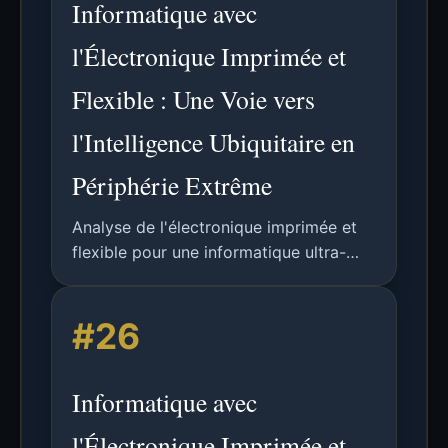
Informatique avec
l'Électronique Imprimée et
Flexible : Une Voie vers
l'Intelligence Ubiquitaire en
Périphérie Extrême
Analyse de l'électronique imprimée et
flexible pour une informatique ultra-
économique et durable en périphérie
extrême, couvrant la fabrication, les
#26
circuits d'IA, les défis et les applications
futures.
Informatique avec
l'Électronique Imprimée et