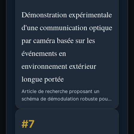
Démonstration expérimentale
d'une communication optique
par caméra basée sur les
événements en
environnement extérieur
longue portée
Article de recherche proposant un
schéma de démodulation robuste pour
la CCO utilisant des capteurs de vision
événementiels, atteignant un TEB <
#7
10^-3 à 200m-60kbps et 400m-30kbps
en extérieur.