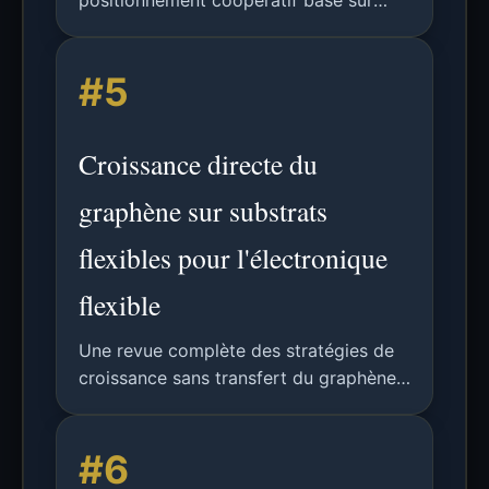
positionnement coopératif basé sur
VLC permettant le partage de
localisation en temps réel et haute
#5
précision entre robots et smartphones
en intérieur.
Croissance directe du
graphène sur substrats
flexibles pour l'électronique
flexible
Une revue complète des stratégies de
croissance sans transfert du graphène
sur substrats isolants flexibles,
abordant les défis et les applications
#6
dans l'électronique flexible.