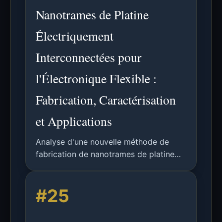
la localisation, la navigation, la capture
Nanotrames de Platine
de mouvement et les systèmes de
transport intelligents.
Électriquement
Interconnectées pour
l'Électronique Flexible :
Fabrication, Caractérisation
et Applications
Analyse d'une nouvelle méthode de
fabrication de nanotrames de platine
flexibles et électriquement
interconnectées sur substrats de
#25
polyimide via un traitement
atmosphérique de films d'alliage Pt-Ce.