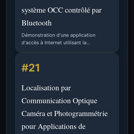
système OCC contrôlé par
Bluetooth
Démonstration d'une application
d'accès à Internet utilisant la
Communication Optique par Caméra
(OCC) et un contrôle Bluetooth,
#21
permettant aux smartphones de
décoder des signaux optiques
provenant de LED et d'accéder à des
Localisation par
sites web correspondants.
Communication Optique
Caméra et Photogrammétrie
pour Applications de