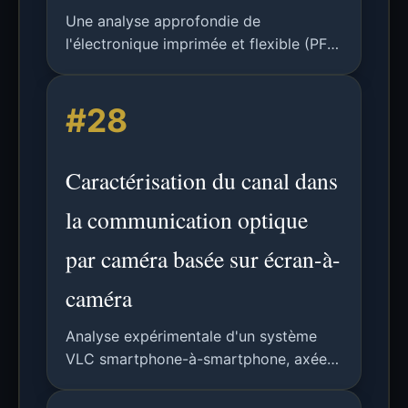
Une analyse approfondie de
l'électronique imprimée et flexible (PFE)
pour le calcul à l'extrême périphérie,
couvrant la technologie, les défis, les
#28
applications d'apprentissage
automatique et les perspectives
d'avenir.
Caractérisation du canal dans
la communication optique
par caméra basée sur écran-à-
caméra
Analyse expérimentale d'un système
VLC smartphone-à-smartphone, axée
sur la caractérisation de l'ordre
lambertien et les performances du