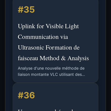
modulation FSK et formation de
#35
faisceau par réseau de microphones
pour une réception directionnelle et une
bande passante asymétrique.
Uplink for Visible Light
Communication via
Ultrasonic Formation de
faisceau Method & Analysis
Analyse d'une nouvelle méthode de
liaison montante VLC utilisant des
ondes ultrasonores inaudibles avec
modulation FSK et formation de
#36
faisceaux par réseau de microphones
pour des besoins de bande passante
asymétriques.