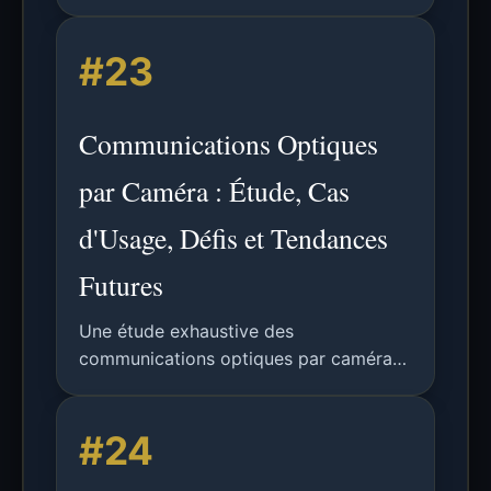
fonctionnement au-delà de la vitesse
d'obturation de la caméra, validée
#23
expérimentalement pour deux caméras.
Communications Optiques
par Caméra : Étude, Cas
d'Usage, Défis et Tendances
Futures
Une étude exhaustive des
communications optiques par caméra
(OCC) couvrant la normalisation, la
caractérisation des canaux, la
#24
modulation, le codage, la
synchronisation, le traitement du signal,