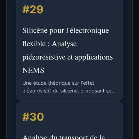
#29
canal sur une liaison de 20 cm.
Silicène pour l'électronique
flexible : Analyse
piézorésistive et applications
NEMS
Une étude théorique sur l'effet
piézorésistif du silicène, proposant son
utilisation comme interconnexions en
électronique flexible et comme
#30
résistances de référence dans les
capteurs de contrainte.
Analyse du transport de la