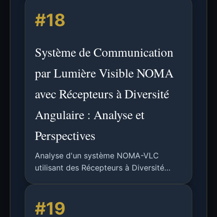
améliorer les débits de données et
#18
atténuer les interférences en
environnement intérieur.
Système de Communication
par Lumière Visible NOMA
avec Récepteurs à Diversité
Angulaire : Analyse et
Perspectives
Analyse d'un système NOMA-VLC
utilisant des Récepteurs à Diversité
Angulaire (ADR) pour améliorer les
débits et atténuer les interférences
#19
dans les communications optiques sans
fil.