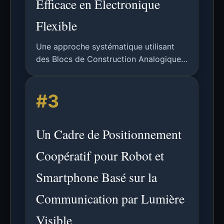
Efficace en Électronique
Flexible
Une approche systématique utilisant
des Blocs de Construction Analogiques
pour implémenter des KANs,
permettant une approximation de
#3
fonctions à faible consommation et
encombrement réduit en Électronique
Flexible, avec des bénéfices matériels
Un Cadre de Positionnement
significatifs.
Coopératif pour Robot et
Smartphone Basé sur la
Communication par Lumière
Visible