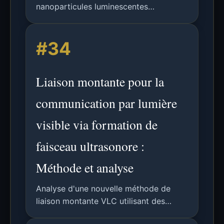
nanoparticules luminescentes
fluorescéine@ZIF-8 à haut rendement
quantique, photostabilité et émission de
#34
lumière blanche accordable pour
applications LED.
Liaison montante pour la
communication par lumière
visible via formation de
faisceau ultrasonore :
Méthode et analyse
Analyse d'une nouvelle méthode de
liaison montante VLC utilisant des
ondes ultrasonores inaudibles avec