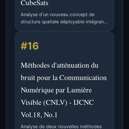
CubeSats
Analyse d'un nouveau concept de
structure spatiale déployable intégrant
des mâts composites bistables
ultraminces et de l'électronique flexible
#16
pour CubeSats, permettant l'auto-
déploiement, la transmission
d'énergie/de données et la surveillance
Méthodes d'atténuation du
de santé structurelle.
bruit pour la Communication
Numérique par Lumière
Visible (CNLV) - IJCNC
Vol.18, No.1
Analyse de deux nouvelles méthodes