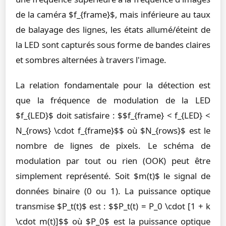
de la caméra $f_{frame}$, mais inférieure au taux
de balayage des lignes, les états allumé/éteint de
la LED sont capturés sous forme de bandes claires
et sombres alternées à travers l'image.
La relation fondamentale pour la détection est
que la fréquence de modulation de la LED
$f_{LED}$ doit satisfaire : $$f_{frame} < f_{LED} <
N_{rows} \cdot f_{frame}$$ où $N_{rows}$ est le
nombre de lignes de pixels. Le schéma de
modulation par tout ou rien (OOK) peut être
simplement représenté. Soit $m(t)$ le signal de
données binaire (0 ou 1). La puissance optique
transmise $P_t(t)$ est : $$P_t(t) = P_0 \cdot [1 + k
\cdot m(t)]$$ où $P_0$ est la puissance optique