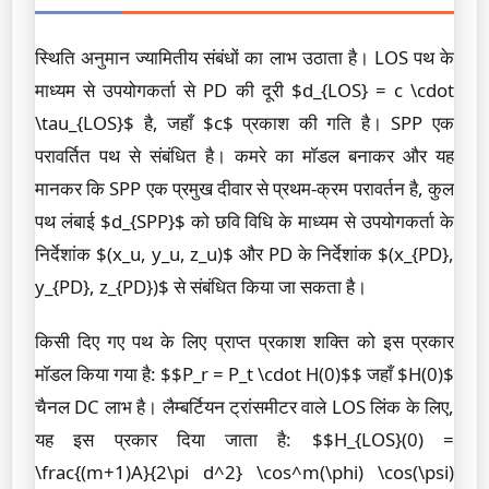
स्थिति अनुमान ज्यामितीय संबंधों का लाभ उठाता है। LOS पथ के
माध्यम से उपयोगकर्ता से PD की दूरी $d_{LOS} = c \cdot
\tau_{LOS}$ है, जहाँ $c$ प्रकाश की गति है। SPP एक
परावर्तित पथ से संबंधित है। कमरे का मॉडल बनाकर और यह
मानकर कि SPP एक प्रमुख दीवार से प्रथम-क्रम परावर्तन है, कुल
पथ लंबाई $d_{SPP}$ को छवि विधि के माध्यम से उपयोगकर्ता के
निर्देशांक $(x_u, y_u, z_u)$ और PD के निर्देशांक $(x_{PD},
y_{PD}, z_{PD})$ से संबंधित किया जा सकता है।
किसी दिए गए पथ के लिए प्राप्त प्रकाश शक्ति को इस प्रकार
मॉडल किया गया है: $$P_r = P_t \cdot H(0)$$ जहाँ $H(0)$
चैनल DC लाभ है। लैम्बर्टियन ट्रांसमीटर वाले LOS लिंक के लिए,
यह इस प्रकार दिया जाता है: $$H_{LOS}(0) =
\frac{(m+1)A}{2\pi d^2} \cos^m(\phi) \cos(\psi)