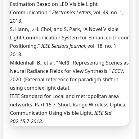
Estimation Based on LED Visible Light
Communication,"
Electronics Letters
, vol. 49, no. 1,
2013.
S. Hann, J.-H. Choi, and S. Park, "A Novel Visible
Light Communication System for Enhanced Indoor
Positioning,"
IEEE Sensors Journal
, vol. 18, no. 1,
2018.
Mildenhall, B., et al. "NeRF: Representing Scenes as
Neural Radiance Fields for View Synthesis."
ECCV
.
2020. (External reference for paradigm shift in
using complex light data).
IEEE Standard for Local and metropolitan area
networks–Part 15.7: Short-Range Wireless Optical
Communication Using Visible Light,
IEEE Std
802.15.7-2018
.