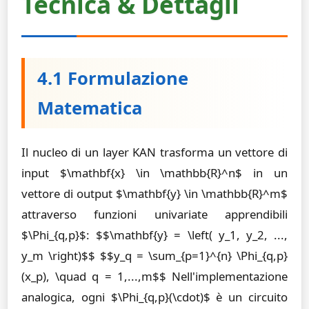
Tecnica & Dettagli
4.1 Formulazione
Matematica
Il nucleo di un layer KAN trasforma un vettore di
input $\mathbf{x} \in \mathbb{R}^n$ in un
vettore di output $\mathbf{y} \in \mathbb{R}^m$
attraverso funzioni univariate apprendibili
$\Phi_{q,p}$: $$\mathbf{y} = \left( y_1, y_2, ...,
y_m \right)$$ $$y_q = \sum_{p=1}^{n} \Phi_{q,p}
(x_p), \quad q = 1,...,m$$ Nell'implementazione
analogica, ogni $\Phi_{q,p}(\cdot)$ è un circuito