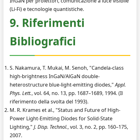
InGaN per proiettori, comunicazione a luce visibile
(Li-Fi) e tecnologie quantistiche.
9. Riferimenti
Bibliografici
S. Nakamura, T. Mukai, M. Senoh, "Candela-class
high-brightness InGaN/AlGaN double-
heterostructure blue-light-emitting diodes,"
Appl.
Phys. Lett.
, vol. 64, no. 13, pp. 1687–1689, 1994. (Il
riferimento della svolta del 1993).
M. R. Krames et al., "Status and Future of High-
Power Light-Emitting Diodes for Solid-State
Lighting,"
J. Disp. Technol.
, vol. 3, no. 2, pp. 160–175,
2007.