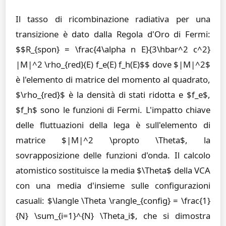
Il tasso di ricombinazione radiativa per una
transizione è dato dalla Regola d'Oro di Fermi:
$$R_{spon} = \frac{4\alpha n E}{3\hbar^2 c^2}
|M|^2 \rho_{red}(E) f_e(E) f_h(E)$$ dove $|M|^2$
è l'elemento di matrice del momento al quadrato,
$\rho_{red}$ è la densità di stati ridotta e $f_e$,
$f_h$ sono le funzioni di Fermi. L'impatto chiave
delle fluttuazioni della lega è sull'elemento di
matrice $|M|^2 \propto \Theta$, la
sovrapposizione delle funzioni d'onda. Il calcolo
atomistico sostituisce la media $\Theta$ della VCA
con una media d'insieme sulle configurazioni
casuali: $\langle \Theta \rangle_{config} = \frac{1}
{N} \sum_{i=1}^{N} \Theta_i$, che si dimostra