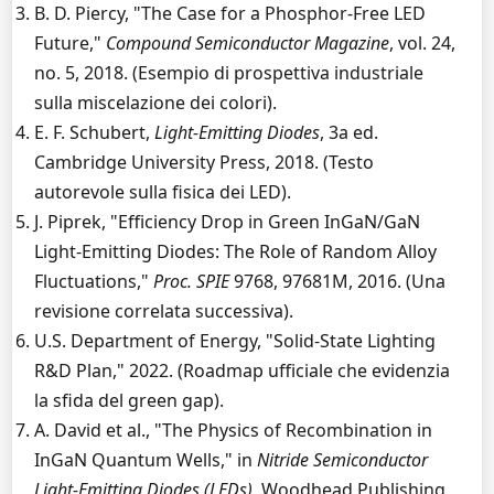
B. D. Piercy, "The Case for a Phosphor-Free LED
Future,"
Compound Semiconductor Magazine
, vol. 24,
no. 5, 2018. (Esempio di prospettiva industriale
sulla miscelazione dei colori).
E. F. Schubert,
Light-Emitting Diodes
, 3a ed.
Cambridge University Press, 2018. (Testo
autorevole sulla fisica dei LED).
J. Piprek, "Efficiency Drop in Green InGaN/GaN
Light-Emitting Diodes: The Role of Random Alloy
Fluctuations,"
Proc. SPIE
9768, 97681M, 2016. (Una
revisione correlata successiva).
U.S. Department of Energy, "Solid-State Lighting
R&D Plan," 2022. (Roadmap ufficiale che evidenzia
la sfida del green gap).
A. David et al., "The Physics of Recombination in
InGaN Quantum Wells," in
Nitride Semiconductor
Light-Emitting Diodes (LEDs)
, Woodhead Publishing,