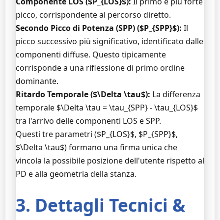
Componente LOS ($P_{LOS}$):
Il primo e più forte
picco, corrispondente al percorso diretto.
Secondo Picco di Potenza (SPP) ($P_{SPP}$):
Il
picco successivo più significativo, identificato dalle
componenti diffuse. Questo tipicamente
corrisponde a una riflessione di primo ordine
dominante.
Ritardo Temporale ($\Delta \tau$):
La differenza
temporale $\Delta \tau = \tau_{SPP} - \tau_{LOS}$
tra l'arrivo delle componenti LOS e SPP.
Questi tre parametri ($P_{LOS}$, $P_{SPP}$,
$\Delta \tau$) formano una firma unica che
vincola la possibile posizione dell'utente rispetto al
PD e alla geometria della stanza.
3. Dettagli Tecnici &