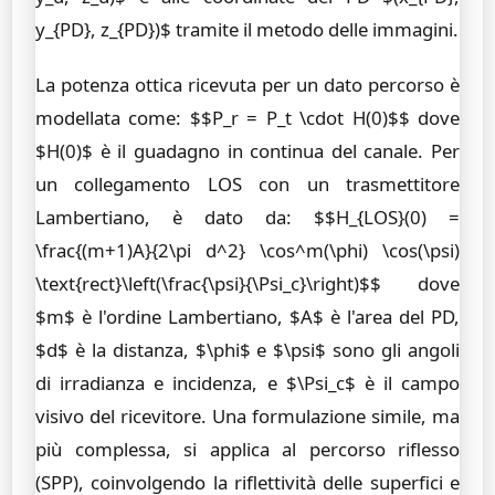
y_{PD}, z_{PD})$ tramite il metodo delle immagini.
La potenza ottica ricevuta per un dato percorso è
modellata come: $$P_r = P_t \cdot H(0)$$ dove
$H(0)$ è il guadagno in continua del canale. Per
un collegamento LOS con un trasmettitore
Lambertiano, è dato da: $$H_{LOS}(0) =
\frac{(m+1)A}{2\pi d^2} \cos^m(\phi) \cos(\psi)
\text{rect}\left(\frac{\psi}{\Psi_c}\right)$$ dove
$m$ è l'ordine Lambertiano, $A$ è l'area del PD,
$d$ è la distanza, $\phi$ e $\psi$ sono gli angoli
di irradianza e incidenza, e $\Psi_c$ è il campo
visivo del ricevitore. Una formulazione simile, ma
più complessa, si applica al percorso riflesso
(SPP), coinvolgendo la riflettività delle superfici e