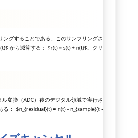
リングすることである。このサンプリングさ
から減算する： $r(t) = s(t) + n(t)$。クリ
デジタル変換（ADC）後のデジタル領域で実行さ
}(t) = n(t) - n_{sample}(t -