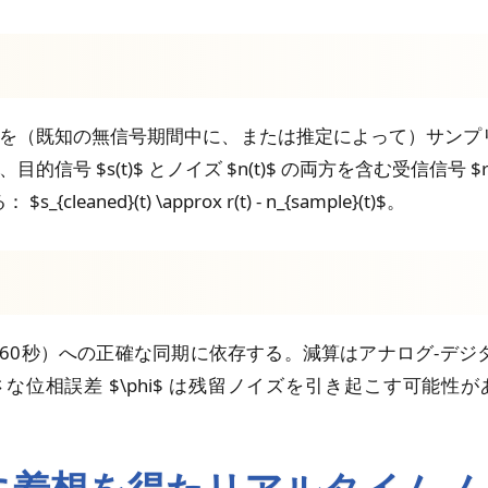
分を（既知の無信号期間中に、または推定によって）サンプ
目的信号 $s(t)$ とノイズ $n(t)$ の両方を含む受信信号 $r(t)$ 
d}(t) \approx r(t) - n_{sample}(t)$。
（例：1/60秒）への正確な同期に依存する。減算はアナログ-
phi$ は残留ノイズを引き起こす可能性がある： $n_{residual