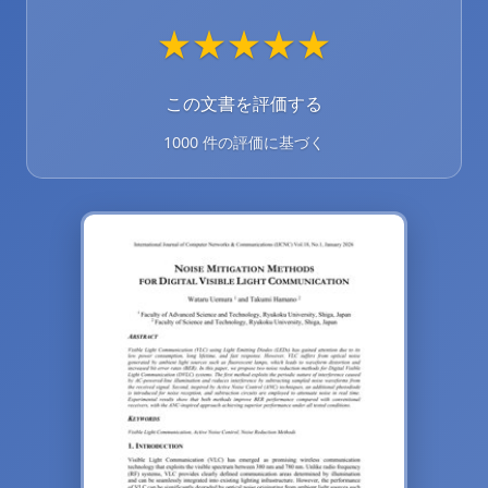
★
★
★
★
★
この文書を評価する
1000 件の評価に基づく