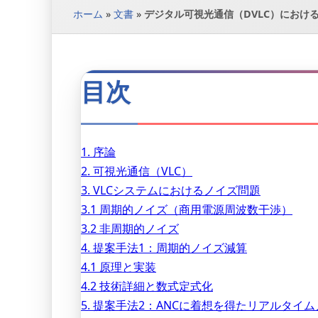
ホーム
»
文書
»
デジタル可視光通信（DVLC）におけるノイズ低
目次
1. 序論
2. 可視光通信（VLC）
3. VLCシステムにおけるノイズ問題
3.1 周期的ノイズ（商用電源周波数干渉）
3.2 非周期的ノイズ
4. 提案手法1：周期的ノイズ減算
4.1 原理と実装
4.2 技術詳細と数式定式化
5. 提案手法2：ANCに着想を得たリアルタイ