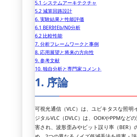
5.1 システムアーキテクチャ
5.2 減算回路設計
6. 実験結果と性能評価
6.1 BER対Eb/N0分析
6.2 比較性能
7. 分析フレームワークと事例
8. 応用展望と将来の方向性
9. 参考文献
10. 独自分析と専門家コメント
1. 序論
可視光通信（VLC）は、ユビキタスな照明
ジタルVLC（DVLC）は、OOKやPP
害され、波形歪みやビット誤り率（BER）の増加
め、2つの異なるノイズ低減手法を提案・