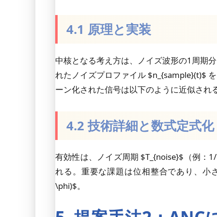
4.1 原理と実装
中核となる考え方は、ノイズ波形の1周期
れたノイズプロファイル $n_{sample}(t)$ を、
ーン化された信号は以下のように近似される： $s_{cleane
4.2 技術詳細と数式定式化
有効性は、ノイズ周期 $T_{noise}$
れる。重要な課題は位相整合であり、小さな位相誤差 $\
\phi)$。