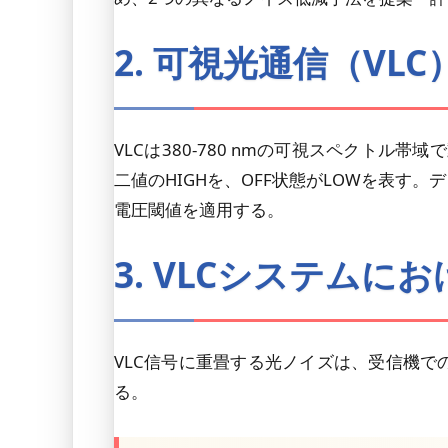
2. 可視光通信（VLC
VLCは380-780 nmの可視スペクト
二値のHIGHを、OFF状態がLOWを表
電圧閾値を適用する。
3. VLCシステムに
VLC信号に重畳する光ノイズは、受信機
る。