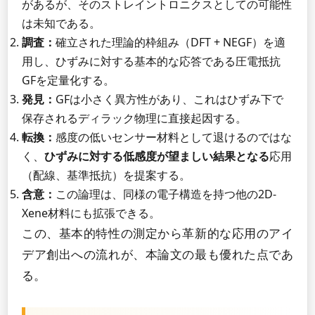
があるが、そのストレイントロニクスとしての可能性
は未知である。
調査：
確立された理論的枠組み（DFT + NEGF）を適
用し、ひずみに対する基本的な応答である圧電抵抗
GFを定量化する。
発見：
GFは小さく異方性があり、これはひずみ下で
保存されるディラック物理に直接起因する。
転換：
感度の低いセンサー材料として退けるのではな
く、
ひずみに対する低感度が望ましい結果となる
応用
（配線、基準抵抗）を提案する。
含意：
この論理は、同様の電子構造を持つ他の2D-
Xene材料にも拡張できる。
この、基本的特性の測定から革新的な応用のアイ
デア創出への流れが、本論文の最も優れた点であ
る。