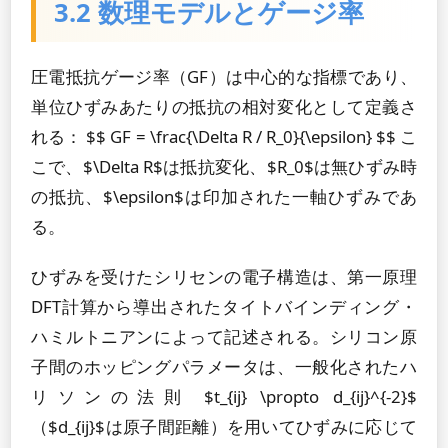
3.2 数理モデルとゲージ率
圧電抵抗ゲージ率（GF）は中心的な指標であり、
単位ひずみあたりの抵抗の相対変化として定義さ
れる： $$ GF = \frac{\Delta R / R_0}{\epsilon} $$ こ
こで、$\Delta R$は抵抗変化、$R_0$は無ひずみ時
の抵抗、$\epsilon$は印加された一軸ひずみであ
る。
ひずみを受けたシリセンの電子構造は、第一原理
DFT計算から導出されたタイトバインディング・
ハミルトニアンによって記述される。シリコン原
子間のホッピングパラメータは、一般化されたハ
リソンの法則 $t_{ij} \propto d_{ij}^{-2}$
（$d_{ij}$は原子間距離）を用いてひずみに応じて