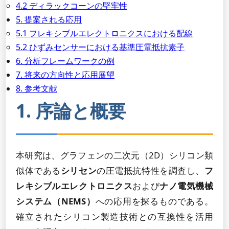
4.2 ディラックコーンの堅牢性
5. 提案される応用
5.1 フレキシブルエレクトロニクスにおける配線
5.2 ひずみセンサーにおける基準圧電抵抗素子
6. 分析フレームワークの例
7. 将来の方向性と応用展望
8. 参考文献
1. 序論と概要
本研究は、グラフェンの二次元（2D）シリコン類
似体である
シリセン
の圧電抵抗特性を調査し、
フ
レキシブルエレクトロニクス
および
ナノ電気機械
システム（NEMS）
への応用を探るものである。
確立されたシリコン製造技術との互換性を活用