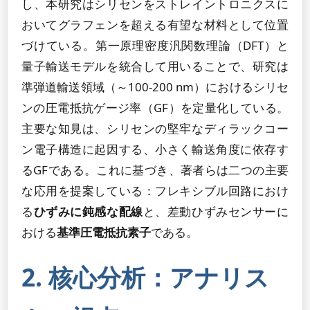
し、本研究はシリセンをストレイントロニクスに
おいてグラフェンを超える有望な材料として位置
づけている。第一原理密度汎関数理論（DFT）と
量子輸送モデルを統合して用いることで、研究は
準弾道輸送領域（～100-200 nm）におけるシリセ
ンの圧電抵抗ゲージ率（GF）を定量化している。
主要な知見は、シリセンの堅牢なディラックコー
ン電子構造に起因する、小さく輸送角度に依存す
るGFである。これに基づき、著者らは二つの主要
な応用を提案している：フレキシブル回路におけ
る
ひずみに鈍感な配線
と、差動ひずみセンサーに
おける
基準圧電抵抗素子
である。
2. 核心分析：アナリス