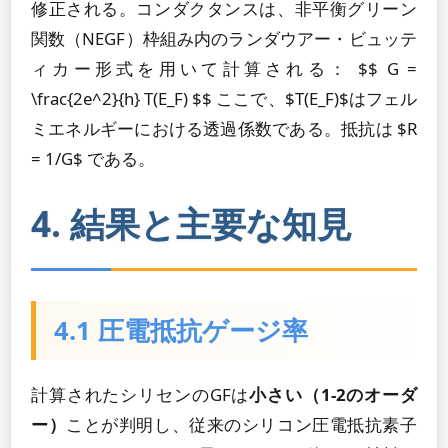
修正される。コンダクタンスは、非平衡グリーン
関数（NEGF）枠組み内のランダウアー・ビュッテ
ィカー形式を用いて計算される： $$ G =
\frac{2e^2}{h} T(E_F) $$ ここで、$T(E_F)$はフェル
ミエネルギーにおける透過係数である。抵抗は $R
= 1/G$ である。
4. 結果と主要な知見
4.1 圧電抵抗ゲージ率
計算されたシリセンのGFは
小さい（1-2のオーダ
ー）
ことが判明し、従来のシリコン圧電抵抗素子