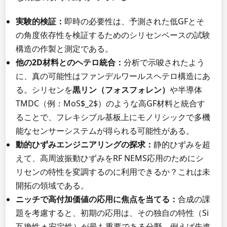
実験的検証：
即時の必要性は、予測された低GFとそ
の角度依存性を検証するためのシリセンベースの試験
構造の作製と測定である。
他の2D材料とのヘテロ統合：
分析で示唆されたよう
に、真の可能性はファンデルワールスヘテロ構造にあ
る。シリセンを
黒リン（フォスフォレン）
や半導体
TMDC（例：MoS$_2$）のような高GF材料と統合す
ることで、フレキシブル基板上にモノリシックで多機
能なセンサーシステムが得られる可能性がある。
動的ひずみエンジニアリングの探求：
静的ひずみを超
えて、高周波振動ひずみをRF NEMS応用のためにシ
リセンの特性を変調するのに利用できるか？これは未
開拓の領域である。
ニッチで高付加価値の応用に焦点を当てる：
合成の課
題を考慮すると、初期の応用は、その独自の特性（Si
互換性 + 安定性）が最も重要である分野、例えば先進