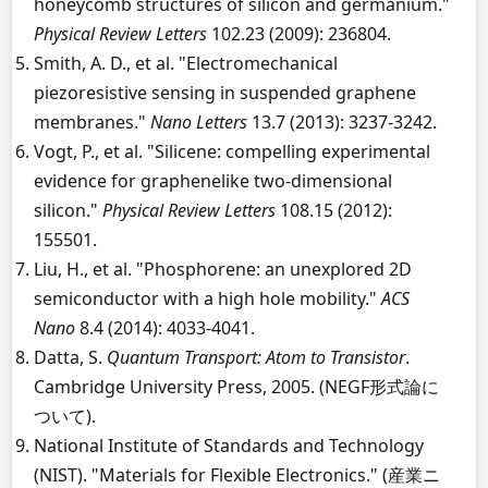
honeycomb structures of silicon and germanium."
Physical Review Letters
102.23 (2009): 236804.
Smith, A. D., et al. "Electromechanical
piezoresistive sensing in suspended graphene
membranes."
Nano Letters
13.7 (2013): 3237-3242.
Vogt, P., et al. "Silicene: compelling experimental
evidence for graphenelike two-dimensional
silicon."
Physical Review Letters
108.15 (2012):
155501.
Liu, H., et al. "Phosphorene: an unexplored 2D
semiconductor with a high hole mobility."
ACS
Nano
8.4 (2014): 4033-4041.
Datta, S.
Quantum Transport: Atom to Transistor
.
Cambridge University Press, 2005. (NEGF形式論に
ついて).
National Institute of Standards and Technology
(NIST). "Materials for Flexible Electronics." (産業ニ