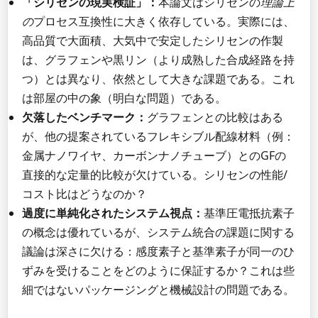
「シリセンの現実検証」：
本論文はシリセンの
理論上
の
プロセス互換性に大きく依存している。実際には、
高品質で大面積、大気中で安定したシリセンの作製
は、グラフェンや黒リン（より成熟した合成経路を持
つ）とは異なり、依然として大きな課題である。これ
は部屋の中の象（明白な問題）である。
欠落したベンチマーク：
グラフェンとの比較はある
が、他の提案されているフレキシブル配線材料（例：
金属ナノワイヤ、カーボンナノチューブ）とのGFの
直接的な定量的比較が欠けている。シリセンの性能/
コスト比はどうなのか？
過度に単純化されたシステム視点：
基準圧電抵抗素子
の概念は優れているが、システム統合の課題に関する
議論は深さに欠ける：感度素子と基準素子が同一のひ
ずみを受けることをどのように保証するか？これは些
細ではないパッケージングと機械設計の問題である。