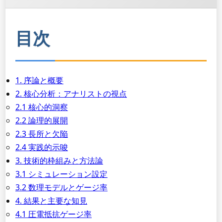
目次
1. 序論と概要
2. 核心分析：アナリストの視点
2.1 核心的洞察
2.2 論理的展開
2.3 長所と欠陥
2.4 実践的示唆
3. 技術的枠組みと方法論
3.1 シミュレーション設定
3.2 数理モデルとゲージ率
4. 結果と主要な知見
4.1 圧電抵抗ゲージ率