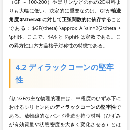
（GF ～ 100-200）や黒リンなどの他の2D材料よ
りも大幅に低い。決定的に重要なのは、GFが
輸送
角度 $\theta$ に対して正弦関数的に依存する
こと
である：$GF(\theta) \approx A \sin^2(2\theta +
\phi)$。ここで、$A$ と $\phi$ は定数である。こ
の異方性は六方晶格子対称性の特徴である。
4.2 ディラックコーンの堅牢
性
低いGFの主な物理的理由は、中程度のひずみ下に
おけるシリセン内の
ディラックコーンの堅牢性
で
ある。放物線的なバンド構造を持つ材料（ひずみ
が有効質量や状態密度を大きく変化させる）とは