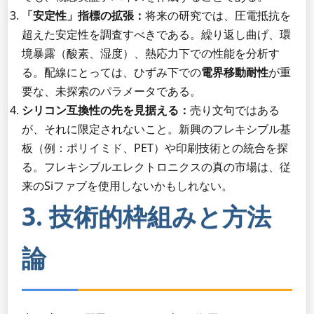
「安定性」指標の拡張：
将来の研究では、圧電抵抗を
超えた安定性を調査すべきである。繰り返し曲げ、環
境暴露（酸素、湿度）、熱応力下での性能を分析す
る。配線にとっては、ひずみ下での
電界移動耐性
が重
要な、未探索のパラメータである。
シリコン互換性の先を見据える：
売り文句ではある
が、それに限定されないこと。新興のフレキシブル基
板（例：ポリイミド、PET）や印刷技術との統合を探
る。フレキシブルエレクトロニクスの真の市場は、従
来のSiファブを使用しないかもしれない。
3. 技術的枠組みと方法
論