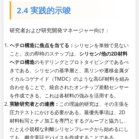
2.4 実践的示唆
研究者および研究開発マネージャー向け：
ヘテロ構造に焦点を当てる：
シリセンを単独で見ない
こと。次の即時のステップは、
シリセン/他の2D材料
ヘテロ構造
のモデリングとプロトタイピングであるべ
きである。シリセンの基準層と、黒リンや遷移金属ダ
イカルコゲナイド（TMDC）のような高GF材料を組み
合わせることで、統合されたオンチップ差動センサー
を作成できる。これは各材料の強みを活用する。
実験研究者との連携：
この理論的研究は、その主張を
圧力テストにかける必要がある。最優先事項は、2D
材料転写とナノ加工を専門とするグループと協力し、
たとえ小規模な剥離シリセンフレークから始めるにし
ても、概念実証デバイスを作成することである。