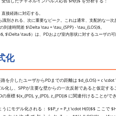
信したチャネルインパルス応答 $h(t)$ を分析する：
。直接経路に対応する。
ら識別される、次に重要なピーク。これは通常、支配的な一次
間差 $\Delta \tau = \tau_{SPP} - \tau_{LOS}$。
{SPP}$, $\Delta \tau$）は、PDおよび室内形状に対す
式化
ユーザからPDまでの距離は $d_{LOS} = c \cdot \t
化し、SPPが主要な壁からの一次反射であると仮定することで
PDの座標 $(x_{PD}, y_{PD}, z_{PD})$ に関連付けることが
化される： $$P_r = P_t \cdot H(0)$$ ここで