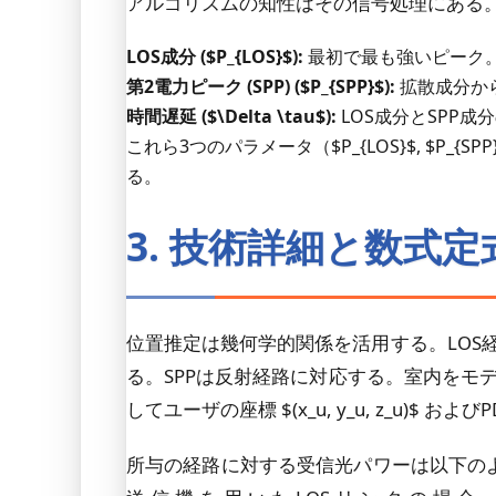
アルゴリズムの知性はその信号処理にある。受
LOS成分 ($P_{LOS}$):
最初で最も強いピーク
第2電力ピーク (SPP) ($P_{SPP}$):
拡散成分か
時間遅延 ($\Delta \tau$):
LOS成分とSPP成分の到達時
これら3つのパラメータ（$P_{LOS}$, $P_
る。
3. 技術詳細と数式定
位置推定は幾何学的関係を活用する。LOS経路を介した
る。SPPは反射経路に対応する。室内をモデル
してユーザの座標 $(x_u, y_u, z_u)$ および
所与の経路に対する受信光パワーは以下のようにモデル