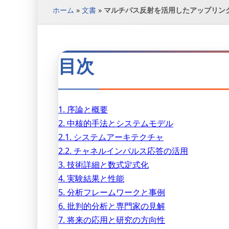
ホーム
»
文書
»
マルチパス反射を活用したアップリン
目次
1. 序論と概要
2. 中核的手法とシステムモデル
2.1. システムアーキテクチャ
2.2. チャネルインパルス応答の活用
3. 技術詳細と数式定式化
4. 実験結果と性能
5. 分析フレームワークと事例
6. 批判的分析と専門家の見解
7. 将来の応用と研究の方向性