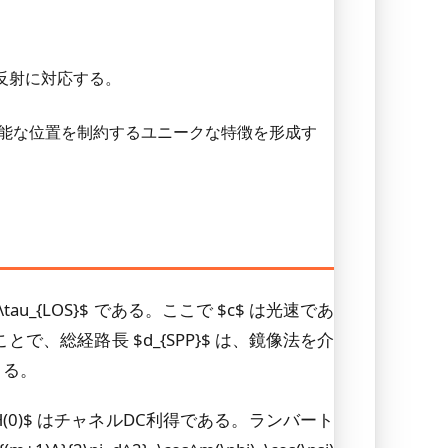
反射に対応する。
るユーザの可能な位置を制約するユニークな特徴を形成す
au_{LOS}$ である。ここで $c$ は光速であ
、総経路長 $d_{SPP}$ は、鏡像法を介
できる。
 $H(0)$ はチャネルDC利得である。ランバート