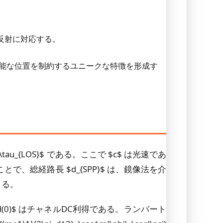
反射に対応する。
るユーザの可能な位置を制約するユニークな特徴を形成す
au_{LOS}$ である。ここで $c$ は光速であ
、総経路長 $d_{SPP}$ は、鏡像法を介
できる。
 $H(0)$ はチャネルDC利得である。ランバート