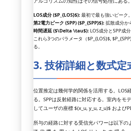
アルゴリズムの知性はその信号処理にある。受
LOS成分 ($P_{LOS}$):
最初で最も強いピーク
第2電力ピーク (SPP) ($P_{SPP}$):
拡散成分か
時間遅延 ($\Delta \tau$):
LOS成分とSPP成分の到達時
これら3つのパラメータ（$P_{LOS}$, $P_
る。
3. 技術詳細と数式定
位置推定は幾何学的関係を活用する。LOS経路を介した
る。SPPは反射経路に対応する。室内をモデル
してユーザの座標 $(x_u, y_u, z_u)$ および
所与の経路に対する受信光パワーは以下のようにモデル