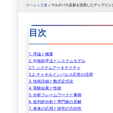
ホーム
»
文書
»
マルチパス反射を活用したアップリン
目次
1. 序論と概要
2. 中核的手法とシステムモデル
2.1. システムアーキテクチャ
2.2. チャネルインパルス応答の活用
3. 技術詳細と数式定式化
4. 実験結果と性能
5. 分析フレームワークと事例
6. 批判的分析と専門家の見解
7. 将来の応用と研究の方向性