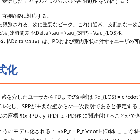
信したチャネルインパルス応答 $h(t)$ を分析する：
。直接経路に対応する。
ら識別される、次に重要なピーク。これは通常、支配的な一次
間差 $\Delta \tau = \tau_{SPP} - \tau_{LOS}$。
{SPP}$, $\Delta \tau$）は、PDおよび室内形状に対す
式化
ユーザからPDまでの距離は $d_{LOS} = c \cdot \t
化し、SPPが主要な壁からの一次反射であると仮定することで
PDの座標 $(x_{PD}, y_{PD}, z_{PD})$ に関連付けることが
化される： $$P_r = P_t \cdot H(0)$$ ここで