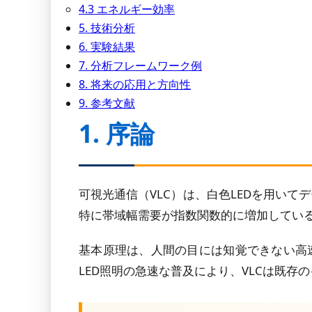
4.3 エネルギー効率
5. 技術分析
6. 実験結果
7. 分析フレームワーク例
8. 将来の応用と方向性
9. 参考文献
1. 序論
可視光通信（VLC）は、白色LEDを用い
特に帯域幅需要が指数関数的に増加している
基本原理は、人間の目には知覚できない高
LED照明の急速な普及により、VLCは既