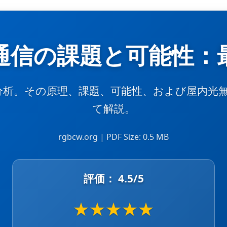
通信の課題と可能性：
な分析。その原理、課題、可能性、および屋内光
て解説。
rgbcw.org | PDF Size: 0.5 MB
評価：
4.5
/5
★
★
★
★
★