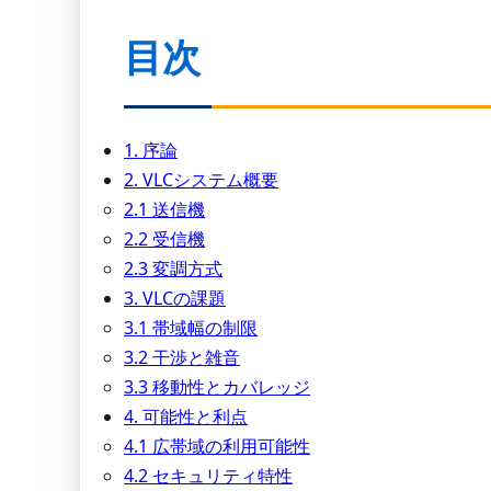
目次
1. 序論
2. VLCシステム概要
2.1 送信機
2.2 受信機
2.3 変調方式
3. VLCの課題
3.1 帯域幅の制限
3.2 干渉と雑音
3.3 移動性とカバレッジ
4. 可能性と利点
4.1 広帯域の利用可能性
4.2 セキュリティ特性