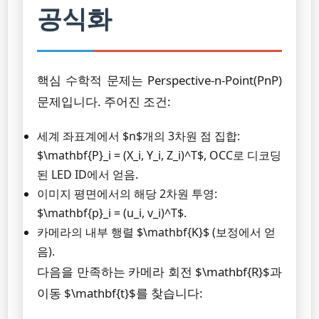
공식화
핵심 수학적 문제는 Perspective-n-Point(PnP)
문제입니다. 주어진 조건:
세계 좌표계에서 $n$개의 3차원 점 집합:
$\mathbf{P}_i = (X_i, Y_i, Z_i)^T$, OCC로 디코딩
된 LED ID에서 얻음.
이미지 평면에서의 해당 2차원 투영:
$\mathbf{p}_i = (u_i, v_i)^T$.
카메라의 내부 행렬 $\mathbf{K}$ (보정에서 얻
음).
다음을 만족하는 카메라 회전 $\mathbf{R}$과
이동 $\mathbf{t}$를 찾습니다: