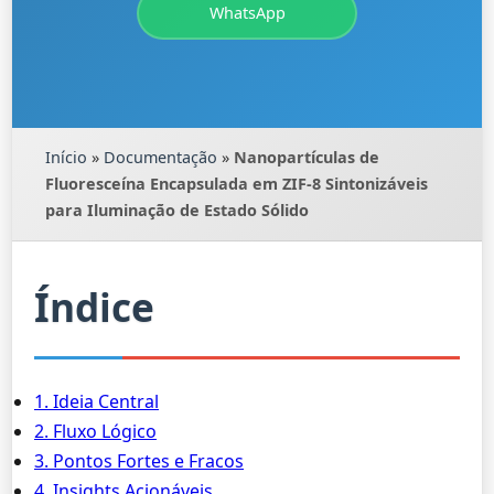
WhatsApp
Início
»
Documentação
»
Nanopartículas de
Fluoresceína Encapsulada em ZIF-8 Sintonizáveis
para Iluminação de Estado Sólido
Índice
1. Ideia Central
2. Fluxo Lógico
3. Pontos Fortes e Fracos
4. Insights Acionáveis