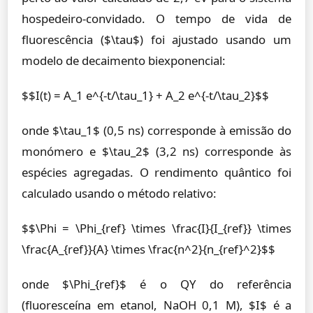
hospedeiro-convidado. O tempo de vida de
fluorescência ($\tau$) foi ajustado usando um
modelo de decaimento biexponencial:
$$I(t) = A_1 e^{-t/\tau_1} + A_2 e^{-t/\tau_2}$$
onde $\tau_1$ (0,5 ns) corresponde à emissão do
monómero e $\tau_2$ (3,2 ns) corresponde às
espécies agregadas. O rendimento quântico foi
calculado usando o método relativo:
$$\Phi = \Phi_{ref} \times \frac{I}{I_{ref}} \times
\frac{A_{ref}}{A} \times \frac{n^2}{n_{ref}^2}$$
onde $\Phi_{ref}$ é o QY do referência
(fluoresceína em etanol, NaOH 0,1 M), $I$ é a