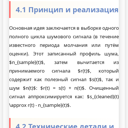
4.1 Принцип и реализация
Основная идея заключается в выборке одного
полного цикла шумового сигнала (в течение
известного периода молчания или путём
оценки). Этот записанный профиль шума,
$n_{sample}(t)$, затем вычитается из
принимаемого сигнала $r(t)$, который
содержит как полезный сигнал $s(t)$, так и
шум $n(t)$: $r(t) = s(t) + n(t)$. Очищенный
сигнал аппроксимируется как: $s_{cleaned}(t)
\approx r(t) - n_{sample}(t)$.
4.2 Технические детали и