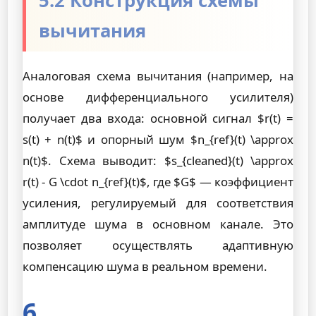
5.2 Конструкция схемы
вычитания
Аналоговая схема вычитания (например, на
основе дифференциального усилителя)
получает два входа: основной сигнал $r(t) =
s(t) + n(t)$ и опорный шум $n_{ref}(t) \approx
n(t)$. Схема выводит: $s_{cleaned}(t) \approx
r(t) - G \cdot n_{ref}(t)$, где $G$ — коэффициент
усиления, регулируемый для соответствия
амплитуде шума в основном канале. Это
позволяет осуществлять адаптивную
компенсацию шума в реальном времени.
6.