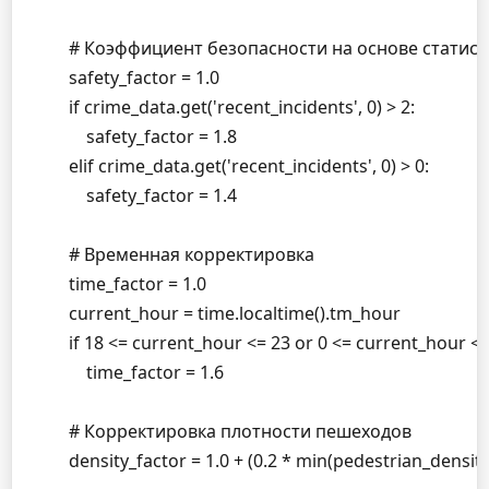
        # Коэффициент безопасности на основе статис
        safety_factor = 1.0

        if crime_data.get('recent_incidents', 0) > 2:

            safety_factor = 1.8

        elif crime_data.get('recent_incidents', 0) > 0:

            safety_factor = 1.4

        # Временная корректировка

        time_factor = 1.0

        current_hour = time.localtime().tm_hour

        if 18 <= current_hour <= 23 or 0 <= current_hour <= 
            time_factor = 1.6

        # Корректировка плотности пешеходов

        density_factor = 1.0 + (0.2 * min(pedestrian_density,