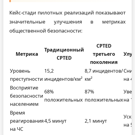
Кейс-стади пилотных реализаций показывают
значительные улучшения в метриках
общественной безопасности:
CPTED
Традиционный
Метрика
третьего
Улу
CPTED
поколения
Уровень
15,2
8,7 инцидентов/
Сни
преступности
инцидентов/км²
км²
на 4
Восприятие
68%
87%
Увел
безопасности
положительных
положительных
на 1
населением
Время
Уско
реагирования
4,5 минут
2,1 минут
на 5
на ЧС