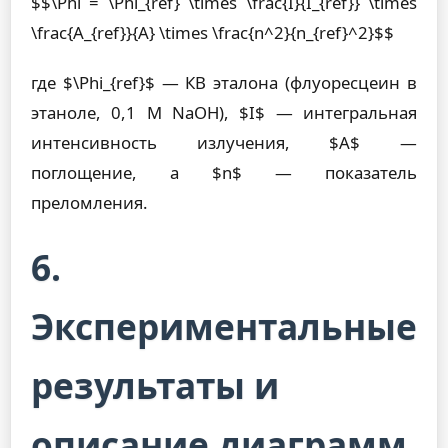
$$\Phi = \Phi_{ref} \times \frac{I}{I_{ref}} \times
\frac{A_{ref}}{A} \times \frac{n^2}{n_{ref}^2}$$
где $\Phi_{ref}$ — КВ эталона (флуоресцеин в
этаноле, 0,1 М NaOH), $I$ — интегральная
интенсивность излучения, $A$ —
поглощение, а $n$ — показатель
преломления.
6.
Экспериментальные
результаты и
описание диаграмм