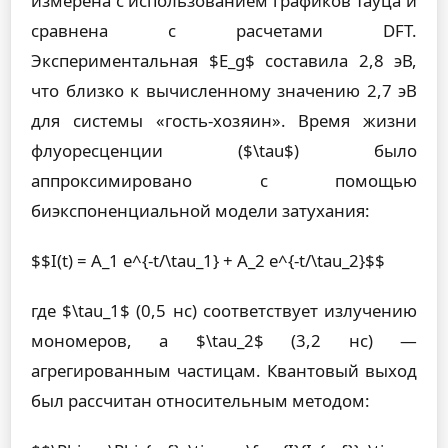
измерена с использованием графиков Тауца и
сравнена с расчетами DFT.
Экспериментальная $E_g$ составила 2,8 эВ,
что близко к вычисленному значению 2,7 эВ
для системы «гость-хозяин». Время жизни
флуоресценции ($\tau$) было
аппроксимировано с помощью
биэкспоненциальной модели затухания:
$$I(t) = A_1 e^{-t/\tau_1} + A_2 e^{-t/\tau_2}$$
где $\tau_1$ (0,5 нс) соответствует излучению
мономеров, а $\tau_2$ (3,2 нс) —
агрегированным частицам. Квантовый выход
был рассчитан относительным методом: