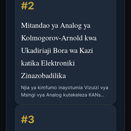
#2
neva yenye lebo nyingi kwa ajili ya
uchanganuzi usio na makosa.
Mitandao ya Analog ya
Kolmogorov-Arnold kwa
Ukadiriaji Bora wa Kazi
katika Elektroniki
Zinazobadilika
Njia ya kimfumo inayotumia Vizuizi vya
Msingi vya Analog kutekeleza KANs
kwa ukadiriaji wa kazi wenye nguvu
chini na ufanisi wa eneo katika
#3
Elektroniki Zinazobadilika, kufikia faida
kubwa za vifaa.