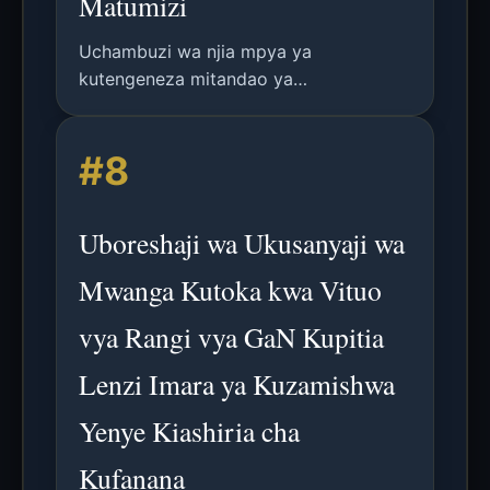
Matumizi
Uchambuzi wa njia mpya ya
kutengeneza mitandao ya
nanonetworks ya Platinamu yenye
uunganishaji wa umeme na kubadilika,
#8
kama mbadala thabiti wa ITO kwa
elektroniki zinazobadilika za kizazi
kijacho.
Uboreshaji wa Ukusanyaji wa
Mwanga Kutoka kwa Vituo
vya Rangi vya GaN Kupitia
Lenzi Imara ya Kuzamishwa
Yenye Kiashiria cha
Kufanana