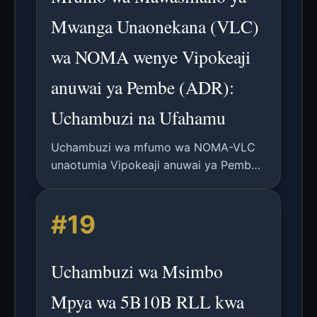
Mwanga Unaonekana (VLC)
wa NOMA wenye Vipokeaji
anuwai ya Pembe (ADR):
Uchambuzi na Ufahamu
Uchambuzi wa mfumo wa NOMA-VLC
unaotumia Vipokeaji anuwai ya Pembe
(ADR) ili kuboresha viwango vya data
na kupunguza usumbufu katika
#19
mawasiliano ya waya ya mwanga.
Uchambuzi wa Msimbo
Mpya wa 5B10B RLL kwa