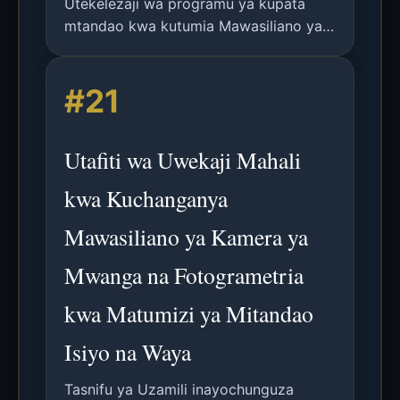
Utekelezaji wa programu ya kupata
mtandao kwa kutumia Mawasiliano ya
Kamera ya Mwanga (OCC) na udhibiti
wa Bluetooth, unaowezesha simu janja
#21
kusimbua ishara za mwanga kutoka
kwa LED na kufikia tovuti husika.
Utafiti wa Uwekaji Mahali
kwa Kuchanganya
Mawasiliano ya Kamera ya
Mwanga na Fotogrametria
kwa Matumizi ya Mitandao
Isiyo na Waya
Tasnifu ya Uzamili inayochunguza