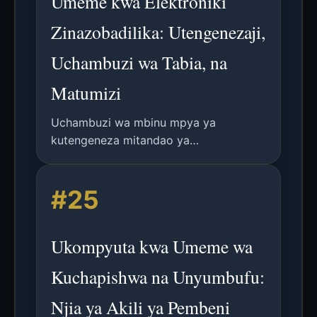
Umeme kwa Elektroniki
Zinazobadilika: Utengenezaji,
Uchambuzi wa Tabia, na
Matumizi
Uchambuzi wa mbinu mpya ya
kutengeneza mitandao ya
nanonetworks ya platini yenye
uunganishaji umeme kwenye vifaa vya
#25
polyimide kupitia matibabu ya
angahewa ya filamu za aloi ya Pt-Ce.
Ukompyuta kwa Umeme wa
Kuchapishwa na Unyumbufu:
Njia ya Akili ya Pembeni