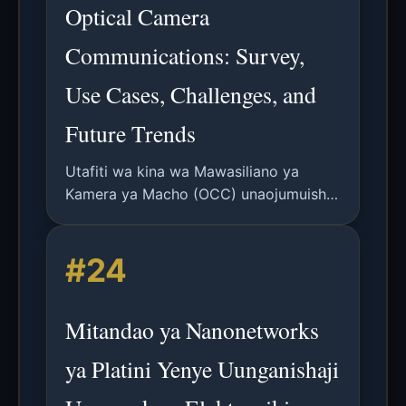
Optical Camera
Communications: Survey,
Use Cases, Challenges, and
Future Trends
Utafiti wa kina wa Mawasiliano ya
Kamera ya Macho (OCC) unaojumuisha
usanifishaji, uainishaji wa chaneli,
urekebishaji, usimbaji, usawazishaji,
#24
usindikaji wa mawimbi, ujanibishaji,
urambazaji, ukamataji wa mwendo, na
mifumo mahiri ya usafiri.
Mitandao ya Nanonetworks
ya Platini Yenye Uunganishaji