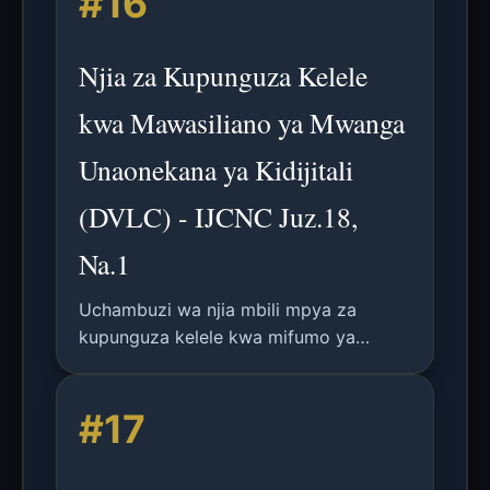
#16
unaoweza kubadilika, ukifanikisha
kupanua kiotomatiki, uhamishaji wa
Njia za Kupunguza Kelele
umeme/data, na ufuatiliaji wa hali ya
muundo.
kwa Mawasiliano ya Mwanga
Unaonekana ya Kidijitali
(DVLC) - IJCNC Juz.18,
Na.1
Uchambuzi wa njia mbili mpya za
kupunguza kelele kwa mifumo ya
DVLC: utoaji wa kelele ya mara kwa
mara na uondoaji wa kelele wa wakati
#17
halisi unaoongozwa na ANC, pamoja na
tathmini ya utendaji wa BER.