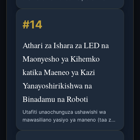
kutumia ujifunzaji wa kina, pamoja na
utekelezaji wa kiufundi, msingi wa
#14
hisabati, matokeo ya majaribio, na
matumizi ya baadaye katika taswira ya
kompyuta.
Athari za Ishara za LED na
Maonyesho ya Kihemko
katika Maeneo ya Kazi
Yanayoshirikishwa na
Binadamu na Roboti
Utafiti unaochunguza ushawishi wa
mawasiliano yasiyo ya maneno (taa za
LED na maonyesho ya kihemko) kwa
usalama, uwazi na utendaji kazi katika