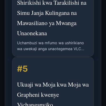
Shirikishi kwa Tarakilishi na
Simu Janja Kulingana na
Mawasiliano ya Mwanga
Unaonekana
Uchambuzi wa mfumo wa ushirikiano
wa uwekaji anga unaotegemea VLC
unaowezesha ushiriki wa eneo la wakati
halisi na usahihi wa juu kati ya roboti na
#5
simu mahiri katika mazingira ya ndani.
Ukuaji wa Moja kwa Moja wa
Grapheni kwenye
Vichanganyiko