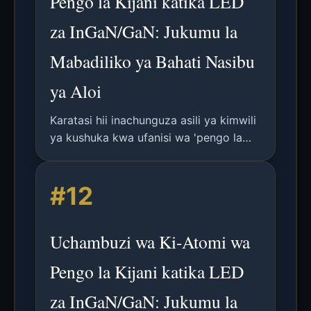
Pengo la Kijani katika LED
za InGaN/GaN: Jukumu la
Mabadiliko ya Bahati Nasibu
ya Aloi
Karatasi hii inachunguza asili ya kimwili
ya kushuka kwa ufanisi wa 'pengo la
kijani' katika LED za InGaN/GaN kwa
kutumia uigaji wa kiatomi, ikilielezea
#12
kwa kupungua kwa mchanganyiko wa
mionzi kwa sababu ya mabadiliko ya
mkusanyiko wa Indiamu.
Uchambuzi wa Ki-Atomi wa
Pengo la Kijani katika LED
za InGaN/GaN: Jukumu la