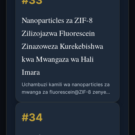
#33
kidijitali zilizo na mifumo ya usalama.
Nanoparticles za ZIF-8
Zilizojazwa Fluorescein
Zinazoweza Kurekebishwa
kwa Mwangaza wa Hali
Imara
Uchambuzi kamili wa nanoparticles za
mwanga za fluorescein@ZIF-8 zenye
mavuno ya juu ya quantum, uthabiti wa
mwanga, na mwanga mweupe
#34
unaoweza kurekebishwa kwa matumizi
ya LED.