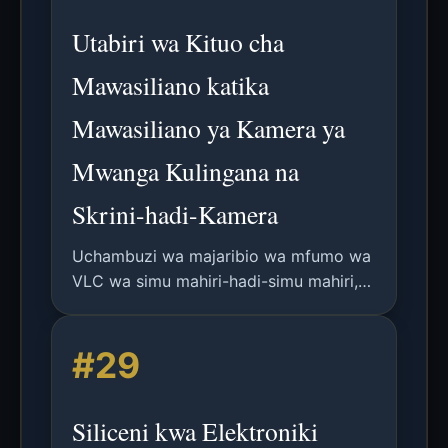
Utabiri wa Kituo cha
Mawasiliano katika
Mawasiliano ya Kamera ya
Mwanga Kulingana na
Skrini-hadi-Kamera
Uchambuzi wa majaribio wa mfumo wa
VLC wa simu mahiri-hadi-simu mahiri,
ukizingatia utabiri wa mpangilio wa
Lambertian na utendaji wa kituo cha
#29
mawasiliano kwenye kiungo cha
sentimita 20.
Siliceni kwa Elektroniki