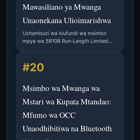
Mawasiliano ya Mwanga
Unaonekana Ulioimarishwa
Uchambuzi wa kiufundi wa msimbo
mpya wa 5B10B Run-Length Limited
unaotoa urekebishaji wa makosa
ulioboreshwa na usawa-DC kwa
#20
mifumo ya Mawasiliano ya Mwanga
Unaonekana, ikilinganishwa na viwango
vya IEEE 802.15.7.
Msimbo wa Mwanga wa
Mstari wa Kupata Mtandao:
Mfumo wa OCC
Unaodhibitiwa na Bluetooth