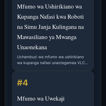
Mfumo wa Ushirikiano wa
Kupanga Nafasi kwa Roboti
na Simu Janja Kulingana na
Mawasiliano ya Mwanga
Unaonekana
Uchambuzi wa mfumo wa ushirikiano
wa kupanga nafasi unaotegemea VLC
unaowezesha ushiriki wa nafasi halisi na
usahihi wa juu kati ya roboti na simu
#4
janja katika mazingira ya ndani.
Mfumo wa Uwekaji