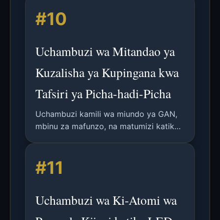
mienendo ya mafunzo, changamoto,
#10
matumizi, na mwelekeo wa utafiti wa
baadaye.
Uchambuzi wa Mitandao ya
Kuzalisha ya Kupingana kwa
Tafsiri ya Picha-hadi-Picha
Uchambuzi kamili wa miundo ya GAN,
mbinu za mafunzo, na matumizi katika
tafsiri ya picha, pamoja na maelezo ya
kiufundi, matokeo ya majaribio, na
#11
mwelekeo wa baadaye.
Uchambuzi wa Ki-Atomi wa