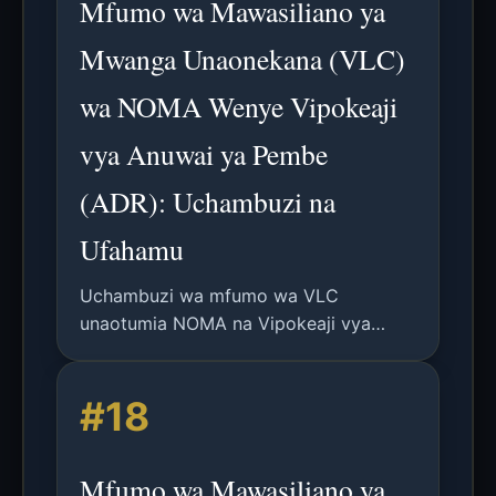
Mfumo wa Mawasiliano ya
Mwanga Unaonekana (VLC)
wa NOMA Wenye Vipokeaji
vya Anuwai ya Pembe
(ADR): Uchambuzi na
Ufahamu
Uchambuzi wa mfumo wa VLC
unaotumia NOMA na Vipokeaji vya
Anuwai ya Pembe (ADR) ili kuboresha
viwango vya data na kupunguza
#18
usumbufu katika mazingira ya ndani.
Mfumo wa Mawasiliano ya