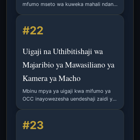
mfumo mseto wa kuweka mahali ndani
ya majengo/vyombo unaochanganya
Mawasiliano ya Kamera ya Mwanga
#22
(OCC) kwa usambazaji wa data na
fotogrametria kwa uwekaji wa 3D.
Uigaji na Uthibitishaji wa
Majaribio ya Mawasiliano ya
Kamera ya Macho
Mbinu mpya ya uigaji kwa mifumo ya
OCC inayowezesha uendeshaji zaidi ya
kasi ya shutter ya kamera,
iliyothibitishwa kwa majaribio kwa
#23
kamera mbili.