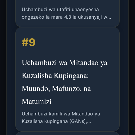
Uchambuzi wa utafiti unaonyesha
ongezeko la mara 4.3 la ukusanyaji wa
fotoni kutoka kwa kito cha quantum
cha GaN kwa kutumia lenzi imara ya
#9
kuzamishwa ya ZrO2, ukionyesha
matokeo kwa fotoni za quantum.
Uchambuzi wa Mitandao ya
Kuzalisha Kupingana:
Muundo, Mafunzo, na
Matumizi
Uchambuzi kamili wa Mitandao ya
Kuzalisha Kupingana (GANs),
unaofunika muundo wao wa msingi,