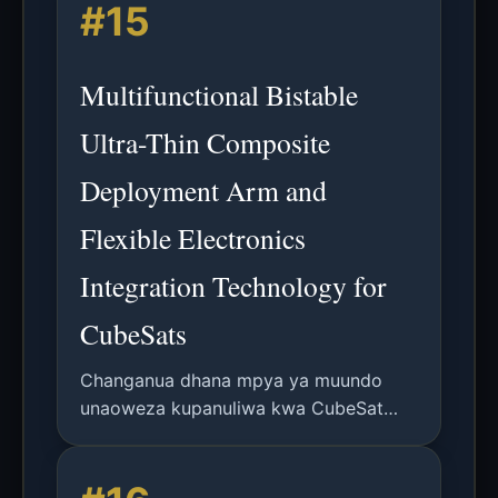
#15
mazingira ya ushirikiano wa binadamu
na roboti.
Multifunctional Bistable
Ultra-Thin Composite
Deployment Arm and
Flexible Electronics
Integration Technology for
CubeSats
Changanua dhana mpya ya muundo
unaoweza kupanuliwa kwa CubeSat
unaojumuisha mkono mwembamba wa
kupanua wa nyenzo mchanganyiko
wenye utulivu mbili na umeme