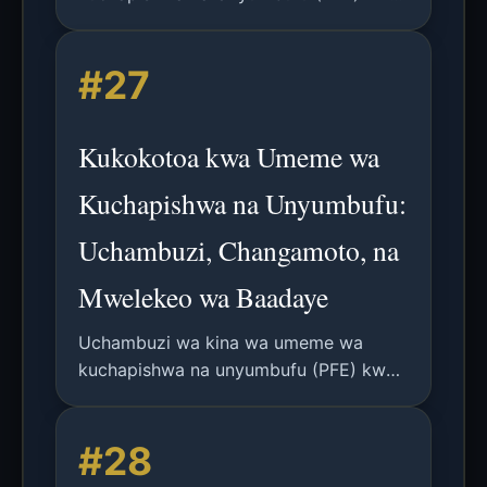
ukompyuta wa ukingoni, ukijumuisha
teknolojia, changamoto, matumizi ya
#27
masomo ya mashine, na mwelekeo wa
utafiti wa baadaye.
Kukokotoa kwa Umeme wa
Kuchapishwa na Unyumbufu:
Uchambuzi, Changamoto, na
Mwelekeo wa Baadaye
Uchambuzi wa kina wa umeme wa
kuchapishwa na unyumbufu (PFE) kwa
kukokotoa kwenye ukingo wa hali ya
juu, unaojumuisha teknolojia,
#28
changamoto, matumizi ya masomo ya
mashine, na mtazamo wa baadaye.