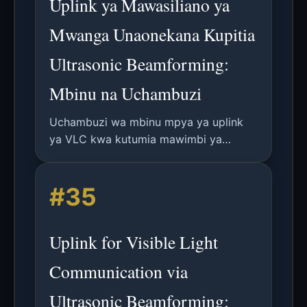
Uplink ya Mawasiliano ya
Mwanga Unaonekana Kupitia
Ultrasonic Beamforming:
Mbinu na Uchambuzi
Uchambuzi wa mbinu mpya ya uplink
ya VLC kwa kutumia mawimbi ya
ultrasonic yasiyosikika na modulasyon
ya FSK na beamforming ya safu ya
#35
mikrofoni kwa upana wa bandi usio na
ulinganifu na upokeaji wa mwelekeo.
Uplink for Visible Light
Communication via
Ultrasonic Beamforming: