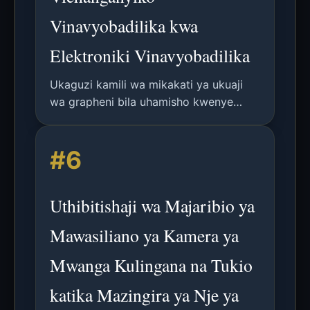
Vinavyobadilika kwa
Elektroniki Vinavyobadilika
Ukaguzi kamili wa mikakati ya ukuaji
wa grapheni bila uhamisho kwenye
vichanganyiko vya kuwakilisha
vinavyobadilika, kushughulikia
#6
changamoto na matumizi katika
elektroniki vinavyobadilika.
Uthibitishaji wa Majaribio ya
Mawasiliano ya Kamera ya
Mwanga Kulingana na Tukio
katika Mazingira ya Nje ya