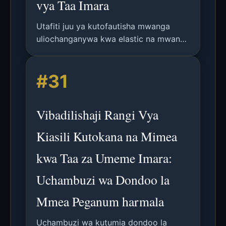
vya Taa Imara
Utafiti juu ya kutofautisha mwanga
uliochanganywa kwa elastic na mwanga
uliobadilishwa-Stokes katika sahani za
vipitishi vya fosfori kwa taa nyeupe za
#31
LED, unaowezesha uchimbaji wa vigezo
muhimu vya usafirishaji wa mwanga.
Vibadilishaji Rangi Vya
Kiasili Kutokana na Mimea
kwa Taa za Umeme Imara:
Uchambuzi wa Dondoo la
Mmea Peganum harmala
Uchambuzi wa kutumia dondoo la