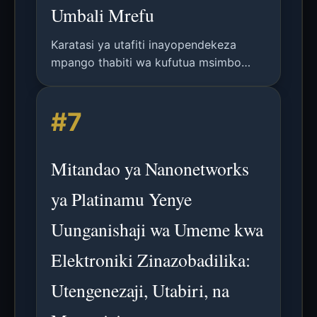
Umbali Mrefu
Karatasi ya utafiti inayopendekeza
mpango thabiti wa kufutua msimbo
kwa OCC kwa kutumia vihisi vya kuona
kulingana na tukio, ikifikia rekodi ya
#7
BER < 10^-3 kwa umbali wa 200m-
60kbps na 400m-30kbps katika
majaribio ya nje.
Mitandao ya Nanonetworks
ya Platinamu Yenye
Uunganishaji wa Umeme kwa
Elektroniki Zinazobadilika:
Utengenezaji, Utabiri, na