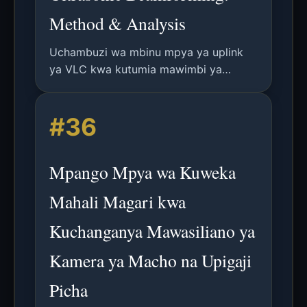
Method & Analysis
Uchambuzi wa mbinu mpya ya uplink
ya VLC kwa kutumia mawimbi ya
ultrasoniki yasiyosikika yenye
modulasyon ya FSK na beamforming ya
#36
safu ya mikrofoni kwa mahitaji ya
bandwidth isiyo na ulinganifu.
Mpango Mpya wa Kuweka
Mahali Magari kwa
Kuchanganya Mawasiliano ya
Kamera ya Macho na Upigaji
Picha