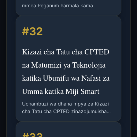
mmea Peganum harmala kama
vibadilishaji rangi endelevu na yenye
ufanisi kwa taa za umeme imara,
#32
ukilinganisha misingi na kuonyesha
ujumuishaji wa LED.
Kizazi cha Tatu cha CPTED
na Matumizi ya Teknolojia
katika Ubunifu wa Nafasi za
Umma katika Miji Smart
Uchambuzi wa dhana mpya za Kizazi
cha Tatu cha CPTED zinazojumuisha
teknolojia katika ubunifu wa nafasi za
umma katika miji smart, kujumuisha taa
zenye akili, ufuatiliaji, na programu za