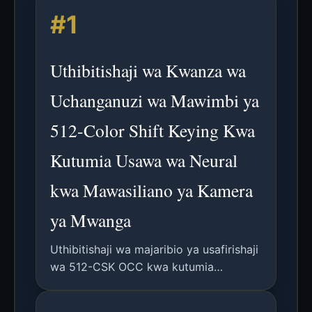
#1
Uthibitishaji wa Kwanza wa
Uchanganuzi wa Mawimbi ya
512-Color Shift Keying Kwa
Kutumia Usawa wa Neural
kwa Mawasiliano ya Kamera
ya Mwanga
Uthibitishaji wa majaribio ya usafirishaji
wa 512-CSK OCC kwa kutumia
kichaguzi cha picha cha CMOS na
kiwango cha usawa cha mtandao wa