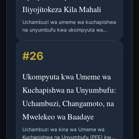
Iliyojitokeza Kila Mahali
Uchambuzi wa umeme wa kuchapishwa
na unyumbufu kwa ukompyuta wa
gharama nafuu sana, endelevu kwenye
pembeni kali, ukijumuisha utengenezaji,
#26
saketi za ML, changamoto, na matumizi
ya baadaye.
Ukompyuta kwa Umeme wa
Kuchapishwa na Unyumbufu:
Uchambuzi, Changamoto, na
Mwelekeo wa Baadaye
Uchambuzi wa kina wa Umeme wa
Kuchapishwa na Unyumbufu (PFE) kwa