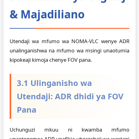
& Majadiliano
Utendaji wa mfumo wa NOMA-VLC wenye ADR
unalinganishwa na mfumo wa msingi unaotumia
kipokeaji kimoja chenye FOV pana.
3.1 Ulinganisho wa
Utendaji: ADR dhidi ya FOV
Pana
Uchunguzi mkuu ni kwamba mfumo
unaotegemea ADR unafikia uboreshaji wa wastani