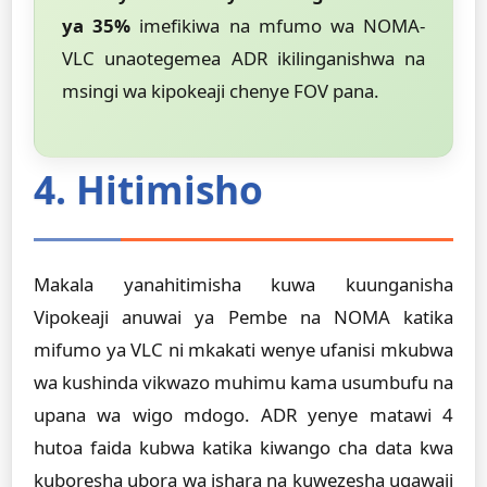
ya 35%
imefikiwa na mfumo wa NOMA-
VLC unaotegemea ADR ikilinganishwa na
msingi wa kipokeaji chenye FOV pana.
4. Hitimisho
Makala yanahitimisha kuwa kuunganisha
Vipokeaji anuwai ya Pembe na NOMA katika
mifumo ya VLC ni mkakati wenye ufanisi mkubwa
wa kushinda vikwazo muhimu kama usumbufu na
upana wa wigo mdogo. ADR yenye matawi 4
hutoa faida kubwa katika kiwango cha data kwa
kuboresha ubora wa ishara na kuwezesha ugawaji