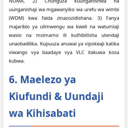
NOMA. 2) Chunguza kuunganishwa na
uunganishaji wa mgawanyiko wa urefu wa wimbi
(WDM) kwa faida zinazozidishana. 3) Fanya
majaribio ya ulimwengu wa kweli na watumiaji
wasio na msimamo ili kuthibitisha utendaji
unaobadilika. Kupuuza anuwai ya vipokeaji katika
viwango vya baadaye vya VLC itakuwa kosa
kubwa.
6. Maelezo ya
Kiufundi & Uundaji
wa Kihisabati