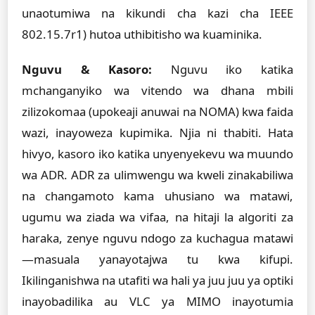
unaotumiwa na kikundi cha kazi cha IEEE
802.15.7r1) hutoa uthibitisho wa kuaminika.
Nguvu & Kasoro:
Nguvu iko katika
mchanganyiko wa vitendo wa dhana mbili
zilizokomaa (upokeaji anuwai na NOMA) kwa faida
wazi, inayoweza kupimika. Njia ni thabiti. Hata
hivyo, kasoro iko katika unyenyekevu wa muundo
wa ADR. ADR za ulimwengu wa kweli zinakabiliwa
na changamoto kama uhusiano wa matawi,
ugumu wa ziada wa vifaa, na hitaji la algoriti za
haraka, zenye nguvu ndogo za kuchagua matawi
—masuala yanayotajwa tu kwa kifupi.
Ikilinganishwa na utafiti wa hali ya juu juu ya optiki
inayobadilika au VLC ya MIMO inayotumia