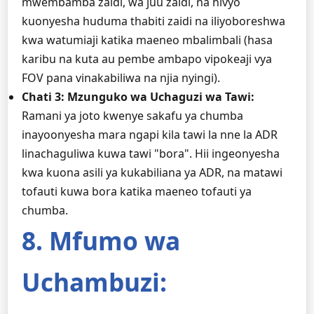
mwembamba zaidi, wa juu zaidi, na hivyo
kuonyesha huduma thabiti zaidi na iliyoboreshwa
kwa watumiaji katika maeneo mbalimbali (hasa
karibu na kuta au pembe ambapo vipokeaji vya
FOV pana vinakabiliwa na njia nyingi).
Chati 3: Mzunguko wa Uchaguzi wa Tawi:
Ramani ya joto kwenye sakafu ya chumba
inayoonyesha mara ngapi kila tawi la nne la ADR
linachaguliwa kuwa tawi "bora". Hii ingeonyesha
kwa kuona asili ya kukabiliana ya ADR, na matawi
tofauti kuwa bora katika maeneo tofauti ya
chumba.
8. Mfumo wa
Uchambuzi: