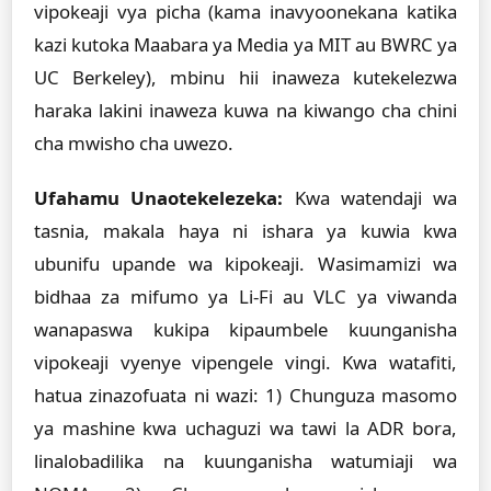
vipokeaji vya picha (kama inavyoonekana katika
kazi kutoka Maabara ya Media ya MIT au BWRC ya
UC Berkeley), mbinu hii inaweza kutekelezwa
haraka lakini inaweza kuwa na kiwango cha chini
cha mwisho cha uwezo.
Ufahamu Unaotekelezeka:
Kwa watendaji wa
tasnia, makala haya ni ishara ya kuwia kwa
ubunifu upande wa kipokeaji. Wasimamizi wa
bidhaa za mifumo ya Li-Fi au VLC ya viwanda
wanapaswa kukipa kipaumbele kuunganisha
vipokeaji vyenye vipengele vingi. Kwa watafiti,
hatua zinazofuata ni wazi: 1) Chunguza masomo
ya mashine kwa uchaguzi wa tawi la ADR bora,
linalobadilika na kuunganisha watumiaji wa