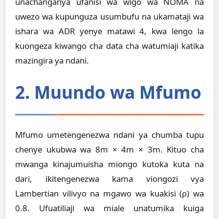
unachanganya ufanisi wa wigo wa NOMA na
uwezo wa kupunguza usumbufu na ukamataji wa
ishara wa ADR yenye matawi 4, kwa lengo la
kuongeza kiwango cha data cha watumiaji katika
mazingira ya ndani.
2. Muundo wa Mfumo
Mfumo umetengenezwa ndani ya chumba tupu
chenye ukubwa wa 8m × 4m × 3m. Kituo cha
mwanga kinajumuisha miongo kutoka kuta na
dari, ikitengenezwa kama viongozi vya
Lambertian vilivyo na mgawo wa kuakisi (ρ) wa
0.8. Ufuatiliaji wa miale unatumika kuiga