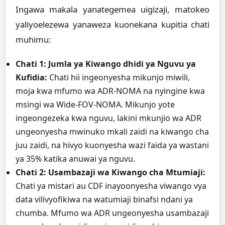
Ingawa makala yanategemea uigizaji, matokeo
yaliyoelezewa yanaweza kuonekana kupitia chati
muhimu:
Chati 1: Jumla ya Kiwango dhidi ya Nguvu ya
Kufidia:
Chati hii ingeonyesha mikunjo miwili,
moja kwa mfumo wa ADR-NOMA na nyingine kwa
msingi wa Wide-FOV-NOMA. Mikunjo yote
ingeongezeka kwa nguvu, lakini mkunjio wa ADR
ungeonyesha mwinuko mkali zaidi na kiwango cha
juu zaidi, na hivyo kuonyesha wazi faida ya wastani
ya 35% katika anuwai ya nguvu.
Chati 2: Usambazaji wa Kiwango cha Mtumiaji:
Chati ya mistari au CDF inayoonyesha viwango vya
data vilivyofikiwa na watumiaji binafsi ndani ya
chumba. Mfumo wa ADR ungeonyesha usambazaji