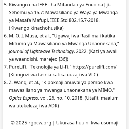
Kiwango cha IEEE cha Mitandao ya Eneo na Jiji–
Sehemu ya 15.7: Mawasiliano ya Waya ya Mwanga
ya Masafa Mafupi, IEEE Std 802.15.7-2018.
(Kiwango kinachohusika)
M. O. I. Musa, et al., "Ugawaji wa Rasilimali katika
Mifumo ya Mawasiliano ya Mwanga Unaonekana,"
Journal of Lightwave Technology
, 2022. (Kazi ya awali
ya waandishi, marejeo [36])
PureLiFi. "Teknolojia ya Li-Fi." https://purelifi.com/
(Kiongozi wa tasnia katika uuzaji wa VLC)
Z. Wang, et al., "Kipokeaji anuwai ya pembe kwa
mawasiliano ya mwanga unaonekana ya MIMO,"
Optics Express
, vol. 26, no. 10, 2018. (Utafiti maalum
wa utekelezaji wa ADR)
© 2025 rgbcw.org | Ukurasa huu ni kwa usomaji