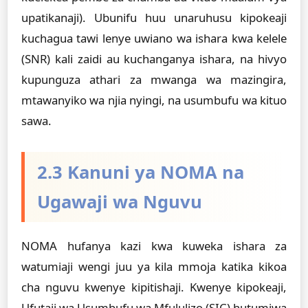
upatikanaji). Ubunifu huu unaruhusu kipokeaji
kuchagua tawi lenye uwiano wa ishara kwa kelele
(SNR) kali zaidi au kuchanganya ishara, na hivyo
kupunguza athari za mwanga wa mazingira,
mtawanyiko wa njia nyingi, na usumbufu wa kituo
sawa.
2.3 Kanuni ya NOMA na
Ugawaji wa Nguvu
NOMA hufanya kazi kwa kuweka ishara za
watumiaji wengi juu ya kila mmoja katika kikoa
cha nguvu kwenye kipitishaji. Kwenye kipokeaji,
Ufutaji wa Usumbufu wa Mfululizo (SIC) hutumiwa