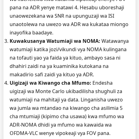
pana na ADR yenye matawi 4. Hesabu uboreshaji
unaowezekana wa SNR na upunguzaji wa ISI
unaotolewa na uwezo wa ADR wa kukataa miongo
inayofika baadaye.
Kuwakusanya Watumiaji wa NOMA:
Watawanya
watumiaji katika jozi/vikundi vya NOMA kulingana
na tofauti yao ya faida ya kituo, ambayo sasa ni
dhahiri zaidi na ya kuaminika kutokana na
makadirio safi zaidi ya kituo ya ADR.
Uigizaji wa Kiwango cha Mfumo:
Endesha
uigizaji wa Monte Carlo ukibadilisha shughuli za
watumiaji na mahitaji ya data. Linganisha uwezo
wa jumla wa mtandao na kiwango cha asilimia 5
cha mtumiaji (kipimo cha usawa) kwa mfumo wa
ADR-NOMA dhidi ya mfumo wa kawaida wa
OFDMA-VLC wenye vipokeaji vya FOV pana.