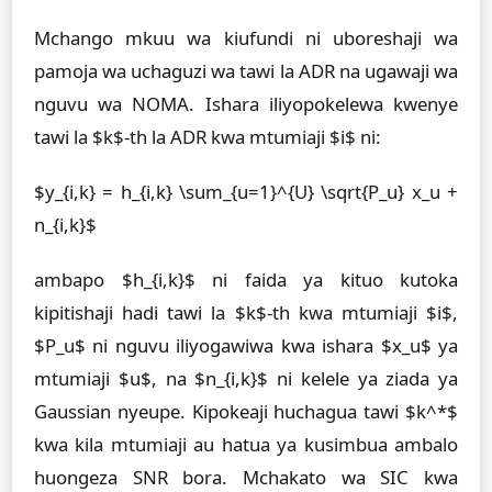
Mchango mkuu wa kiufundi ni uboreshaji wa
pamoja wa uchaguzi wa tawi la ADR na ugawaji wa
nguvu wa NOMA. Ishara iliyopokelewa kwenye
tawi la $k$-th la ADR kwa mtumiaji $i$ ni:
$y_{i,k} = h_{i,k} \sum_{u=1}^{U} \sqrt{P_u} x_u +
n_{i,k}$
ambapo $h_{i,k}$ ni faida ya kituo kutoka
kipitishaji hadi tawi la $k$-th kwa mtumiaji $i$,
$P_u$ ni nguvu iliyogawiwa kwa ishara $x_u$ ya
mtumiaji $u$, na $n_{i,k}$ ni kelele ya ziada ya
Gaussian nyeupe. Kipokeaji huchagua tawi $k^*$
kwa kila mtumiaji au hatua ya kusimbua ambalo
huongeza SNR bora. Mchakato wa SIC kwa