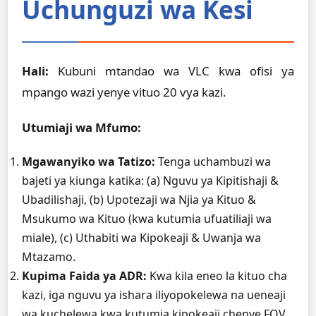
Uchunguzi wa Kesi
Hali:
Kubuni mtandao wa VLC kwa ofisi ya
mpango wazi yenye vituo 20 vya kazi.
Utumiaji wa Mfumo:
Mgawanyiko wa Tatizo:
Tenga uchambuzi wa
bajeti ya kiunga katika: (a) Nguvu ya Kipitishaji &
Ubadilishaji, (b) Upotezaji wa Njia ya Kituo &
Msukumo wa Kituo (kwa kutumia ufuatiliaji wa
miale), (c) Uthabiti wa Kipokeaji & Uwanja wa
Mtazamo.
Kupima Faida ya ADR:
Kwa kila eneo la kituo cha
kazi, iga nguvu ya ishara iliyopokelewa na ueneaji
wa kuchelewa kwa kutumia kipokeaji chenye FOV