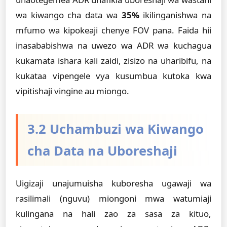
wa kiwango cha data wa
35%
ikilinganishwa na
mfumo wa kipokeaji chenye FOV pana. Faida hii
inasababishwa na uwezo wa ADR wa kuchagua
kukamata ishara kali zaidi, zisizo na uharibifu, na
kukataa vipengele vya kusumbua kutoka kwa
vipitishaji vingine au miongo.
3.2 Uchambuzi wa Kiwango
cha Data na Uboreshaji
Uigizaji unajumuisha kuboresha ugawaji wa
rasilimali (nguvu) miongoni mwa watumiaji
kulingana na hali zao za sasa za kituo,