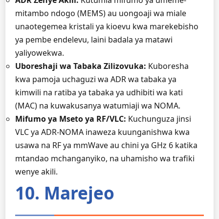
ADR Zenye Akili:
Kutumia mifumo ya umeme-
mitambo ndogo (MEMS) au uongoaji wa miale
unaotegemea kristali ya kioevu kwa marekebisho
ya pembe endelevu, laini badala ya matawi
yaliyowekwa.
Uboreshaji wa Tabaka Zilizovuka:
Kuboresha
kwa pamoja uchaguzi wa ADR wa tabaka ya
kimwili na ratiba ya tabaka ya udhibiti wa kati
(MAC) na kuwakusanya watumiaji wa NOMA.
Mifumo ya Mseto ya RF/VLC:
Kuchunguza jinsi
VLC ya ADR-NOMA inaweza kuunganishwa kwa
usawa na RF ya mmWave au chini ya GHz 6 katika
mtandao mchanganyiko, na uhamisho wa trafiki
wenye akili.
10. Marejeo