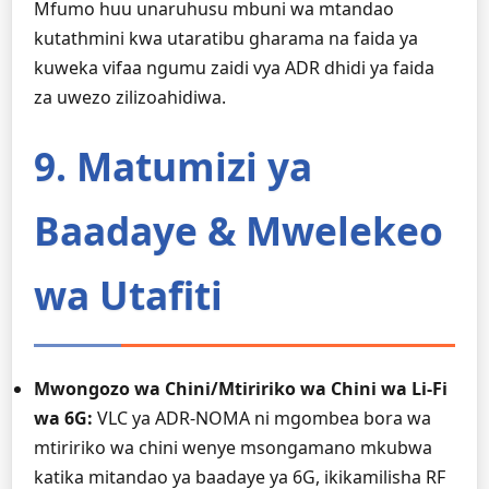
Mfumo huu unaruhusu mbuni wa mtandao
kutathmini kwa utaratibu gharama na faida ya
kuweka vifaa ngumu zaidi vya ADR dhidi ya faida
za uwezo zilizoahidiwa.
9. Matumizi ya
Baadaye & Mwelekeo
wa Utafiti
Mwongozo wa Chini/Mtiririko wa Chini wa Li-Fi
wa 6G:
VLC ya ADR-NOMA ni mgombea bora wa
mtiririko wa chini wenye msongamano mkubwa
katika mitandao ya baadaye ya 6G, ikikamilisha RF