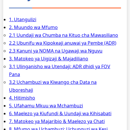
1. Utangulizi
2. Muundo wa Mfumo
2.1 Uundaji wa Chumba na Kituo cha Mawasiliano
2.2 Ubunifu wa Kipokeaji anuwai ya Pembe (ADR)
2.3 Kanuni ya NOMA na Ugawaji wa Nguvu
3. Matokeo ya Uigizaji & Majadiliano
3.1 Ulinganisho wa Utendaji: ADR dhidi ya FOV
Pana
3.2 Uchambuzi wa Kiwango cha Data na
Uboreshaji
4. Hitimisho
5. Ufahamu Mkuu wa Mchambuzi
6. Maelezo ya Kiufundi & Uundaji wa Kihisabati
7. Matokeo ya Majaribio & Maelezo ya Chati
8. Mfumo wa Uchambuzi: Uchunguzi wa Kesi