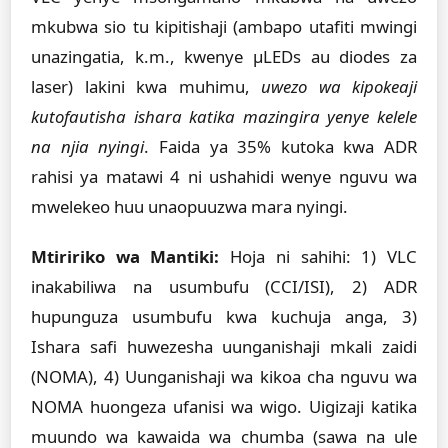
mkubwa sio tu kipitishaji (ambapo utafiti mwingi
unazingatia, k.m., kwenye µLEDs au diodes za
laser) lakini kwa muhimu,
uwezo wa kipokeaji
kutofautisha ishara katika mazingira yenye kelele
na njia nyingi
. Faida ya 35% kutoka kwa ADR
rahisi ya matawi 4 ni ushahidi wenye nguvu wa
mwelekeo huu unaopuuzwa mara nyingi.
Mtiririko wa Mantiki:
Hoja ni sahihi: 1) VLC
inakabiliwa na usumbufu (CCI/ISI), 2) ADR
hupunguza usumbufu kwa kuchuja anga, 3)
Ishara safi huwezesha uunganishaji mkali zaidi
(NOMA), 4) Uunganishaji wa kikoa cha nguvu wa
NOMA huongeza ufanisi wa wigo. Uigizaji katika
muundo wa kawaida wa chumba (sawa na ule