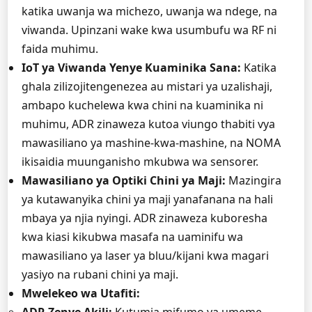
katika uwanja wa michezo, uwanja wa ndege, na
viwanda. Upinzani wake kwa usumbufu wa RF ni
faida muhimu.
IoT ya Viwanda Yenye Kuaminika Sana:
Katika
ghala zilizojitengenezea au mistari ya uzalishaji,
ambapo kuchelewa kwa chini na kuaminika ni
muhimu, ADR zinaweza kutoa viungo thabiti vya
mawasiliano ya mashine-kwa-mashine, na NOMA
ikisaidia muunganisho mkubwa wa sensorer.
Mawasiliano ya Optiki Chini ya Maji:
Mazingira
ya kutawanyika chini ya maji yanafanana na hali
mbaya ya njia nyingi. ADR zinaweza kuboresha
kwa kiasi kikubwa masafa na uaminifu wa
mawasiliano ya laser ya bluu/kijani kwa magari
yasiyo na rubani chini ya maji.
Mwelekeo wa Utafiti: