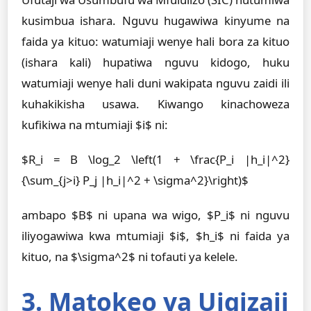
kusimbua ishara. Nguvu hugawiwa kinyume na
faida ya kituo: watumiaji wenye hali bora za kituo
(ishara kali) hupatiwa nguvu kidogo, huku
watumiaji wenye hali duni wakipata nguvu zaidi ili
kuhakikisha usawa. Kiwango kinachoweza
kufikiwa na mtumiaji $i$ ni:
$R_i = B \log_2 \left(1 + \frac{P_i |h_i|^2}
{\sum_{j>i} P_j |h_i|^2 + \sigma^2}\right)$
ambapo $B$ ni upana wa wigo, $P_i$ ni nguvu
iliyogawiwa kwa mtumiaji $i$, $h_i$ ni faida ya
kituo, na $\sigma^2$ ni tofauti ya kelele.
3. Matokeo ya Uigizaji