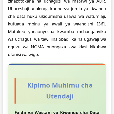
zinazotokana na uchaguzi wa matawi ya ADR.
Uboreshaji unalenga kuongeza jumla ya kiwango
cha data huku ukidumisha usawa wa watumiaji,
kufuatia mbinu ya awali ya waandishi [36].
Matokeo yanaonyesha kwamba mchanganyiko
wa uchaguzi wa tawi linalobadilika na ugawaji wa
nguvu wa NOMA huongeza kwa kiasi kikubwa
ufanisi wa wigo.
Kipimo Muhimu cha
Utendaji
Faida ya Wastani ya Kiwango cha Data