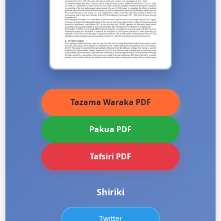
Tazama Waraka PDF
Pakua PDF
Tafsiri PDF
Shiriki
Twitter