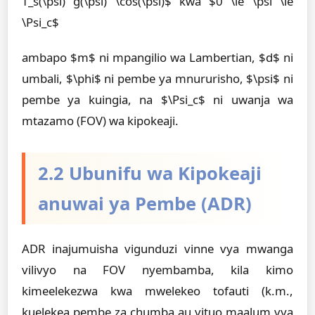
T_s(\psi) g(\psi) \cos(\psi)$ kwa $0 \le \psi \le
\Psi_c$
ambapo $m$ ni mpangilio wa Lambertian, $d$ ni
umbali, $\phi$ ni pembe ya mnururisho, $\psi$ ni
pembe ya kuingia, na $\Psi_c$ ni uwanja wa
mtazamo (FOV) wa kipokeaji.
2.2 Ubunifu wa Kipokeaji
anuwai ya Pembe (ADR)
ADR inajumuisha vigunduzi vinne vya mwanga
vilivyo na FOV nyembamba, kila kimo
kimeelekezwa kwa mwelekeo tofauti (k.m.,
kuelekea pembe za chumba au vituo maalum vya