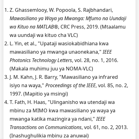
Z. Ghassemlooy, W. Popoola, S. Rajbhandari,
Mawasiliano ya Waya ya Mwanga: Mfumo na Uundaji
wa Kituo na MATLAB®
, CRC Press, 2019. (Mtaalamu
wa uundaji wa kituo cha VLC)
L. Yin, et al., "Upataji wasiokabidhiana kwa
mawasiliano ya mwanga unaonekana,"
IEEE
Photonics Technology Letters
, vol. 28, no. 1, 2016.
(Makala muhimu juu ya NOMA-VLC)
J. M. Kahn, J. R. Barry, "Mawasiliano ya infrared
isiyo na waya,"
Proceedings of the IEEE
, vol. 85, no. 2,
1997. (Mapitio ya msingi)
T. Fath, H. Haas, "Ulinganisho wa utendaji wa
mbinu za MIMO kwa mawasiliano ya waya ya
mwanga katika mazingira ya ndani,"
IEEE
Transactions on Communications
, vol. 61, no. 2, 2013.
(Inashughulikia mbinu za anuwai)