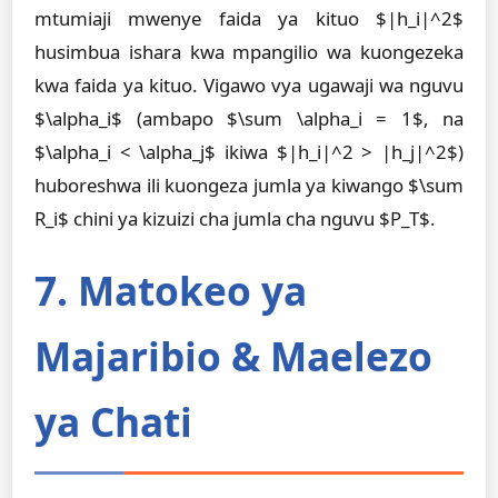
mtumiaji mwenye faida ya kituo $|h_i|^2$
husimbua ishara kwa mpangilio wa kuongezeka
kwa faida ya kituo. Vigawo vya ugawaji wa nguvu
$\alpha_i$ (ambapo $\sum \alpha_i = 1$, na
$\alpha_i < \alpha_j$ ikiwa $|h_i|^2 > |h_j|^2$)
huboreshwa ili kuongeza jumla ya kiwango $\sum
R_i$ chini ya kizuizi cha jumla cha nguvu $P_T$.
7. Matokeo ya
Majaribio & Maelezo
ya Chati