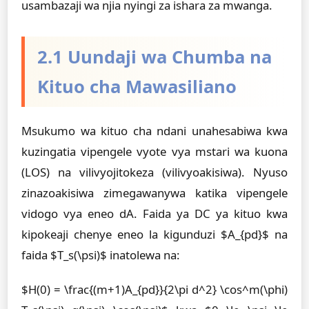
usambazaji wa njia nyingi za ishara za mwanga.
2.1 Uundaji wa Chumba na
Kituo cha Mawasiliano
Msukumo wa kituo cha ndani unahesabiwa kwa
kuzingatia vipengele vyote vya mstari wa kuona
(LOS) na vilivyojitokeza (vilivyoakisiwa). Nyuso
zinazoakisiwa zimegawanywa katika vipengele
vidogo vya eneo dA. Faida ya DC ya kituo kwa
kipokeaji chenye eneo la kigunduzi $A_{pd}$ na
faida $T_s(\psi)$ inatolewa na:
$H(0) = \frac{(m+1)A_{pd}}{2\pi d^2} \cos^m(\phi)