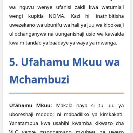
wa nguvu wenye ufanisi zaidi kwa watumiaji
wengi kupitia NOMA. Kazi hii inathibitisha
uwezekano wa ubunifu wa hali ya juu wa kipokeaji
uliochanganywa na uunganishaji usio wa kawaida
kwa mitandao ya baadaye ya waya ya mwanga.
5. Ufahamu Mkuu wa
Mchambuzi
Ufahamu Mkuu:
Makala haya si tu juu ya
uboreshaji mdogo; ni mabadiliko ya kimkakati.
Yanatambua kwa usahihi kwamba kikwazo cha
VLC yenye msongamano mkubwa na uwezo