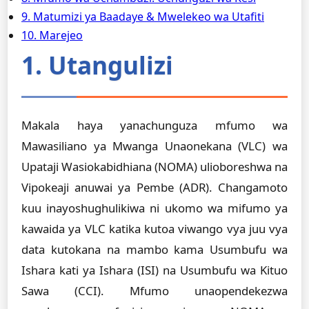
9. Matumizi ya Baadaye & Mwelekeo wa Utafiti
10. Marejeo
1. Utangulizi
Makala haya yanachunguza mfumo wa
Mawasiliano ya Mwanga Unaonekana (VLC) wa
Upataji Wasiokabidhiana (NOMA) ulioboreshwa na
Vipokeaji anuwai ya Pembe (ADR). Changamoto
kuu inayoshughulikiwa ni ukomo wa mifumo ya
kawaida ya VLC katika kutoa viwango vya juu vya
data kutokana na mambo kama Usumbufu wa
Ishara kati ya Ishara (ISI) na Usumbufu wa Kituo
Sawa (CCI). Mfumo unaopendekezwa