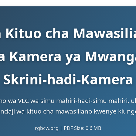
a Kituo cha Mawasili
a Kamera ya Mwang
Skrini-hadi-Kamera
 wa VLC wa simu mahiri-hadi-simu mahiri, uki
ndaji wa kituo cha mawasiliano kwenye kiungo
rgbcw.org | PDF Size: 0.6 MB