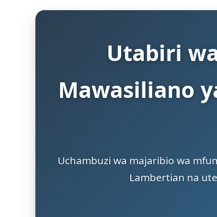
Utabiri w
Mawasiliano y
Uchambuzi wa majaribio wa mfumo
Lambertian na ute