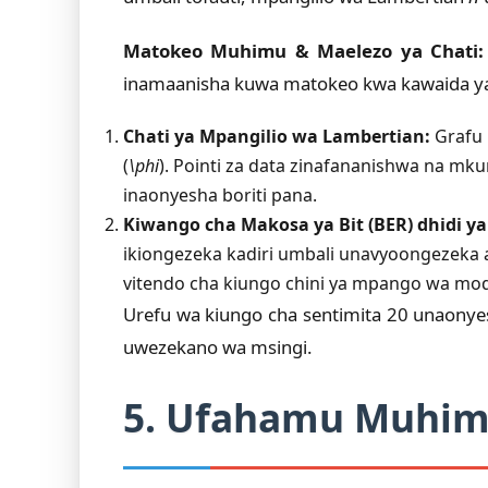
Matokeo Muhimu & Maelezo ya Chati:
inamaanisha kuwa matokeo kwa kawaida yan
Chati ya Mpangilio wa Lambertian:
Grafu 
(
\phi
). Pointi za data zinafananishwa na mk
inaonyesha boriti pana.
Kiwango cha Makosa ya Bit (BER) dhidi y
ikiongezeka kadiri umbali unavyoongezeka 
vitendo cha kiungo chini ya mpango wa modu
Urefu wa kiungo cha sentimita 20 unaonyesha
uwezekano wa msingi.
5. Ufahamu Muhim