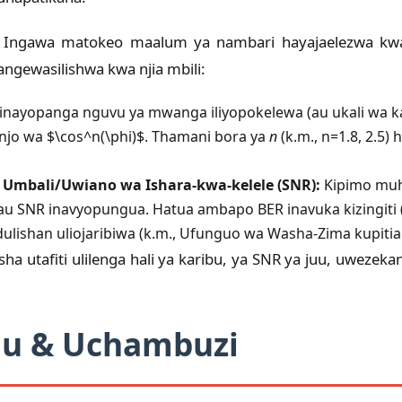
Ingawa matokeo maalum ya nambari hayajaelezwa kwa ki
gewasilishwa kwa njia mbili:
inayopanga nguvu ya mwanga iliyopokelewa (au ukali wa kaw
unjo wa $\cos^n(\phi)$. Thamani bora ya
n
(k.m., n=1.8, 2.5
a Umbali/Uwiano wa Ishara-kwa-kelele (SNR):
Kipimo muhi
au SNR inavyopungua. Hatua ambapo BER inavuka kizingiti 
lishan uliojaribiwa (k.m., Ufunguo wa Washa-Zima kupitia 
 utafiti ulilenga hali ya karibu, ya SNR ya juu, uwezekano
u & Uchambuzi