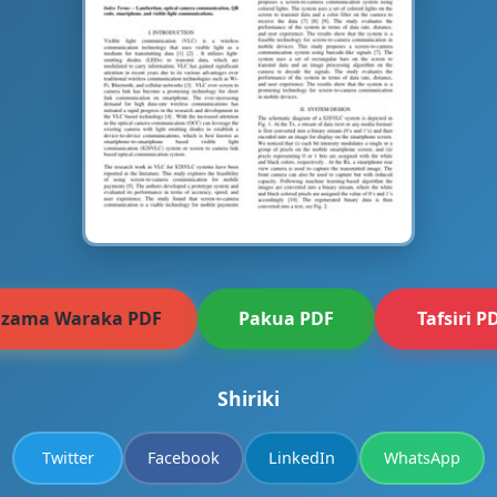
azama Waraka PDF
Pakua PDF
Tafsiri P
Shiriki
Twitter
Facebook
LinkedIn
WhatsApp