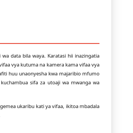
 data bila waya. Karatasi hii inazingatia
ifaa vya kutuma na kamera kama vifaa vya
tafiti huu unaonyesha kwa majaribio mfumo
a kuchambua sifa za utoaji wa mwanga wa
gemea ukaribu kati ya vifaa, ikitoa mbadala
.