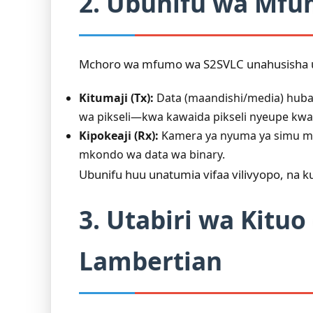
2. Ubunifu wa Mf
Mchoro wa mfumo wa S2SVLC unahusisha ub
Kitumaji (Tx):
Data (maandishi/media) huba
wa pikseli—kwa kawaida pikseli nyeupe kwa '1
Kipokeaji (Rx):
Kamera ya nyuma ya simu mahi
mkondo wa data wa binary.
Ubunifu huu unatumia vifaa vilivyopo, na k
3. Utabiri wa Kitu
Lambertian