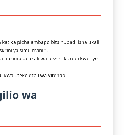
tika picha ambapo bits hubadilisha ukali
krini ya simu mahiri.
ha husimbua ukali wa pikseli kurudi kwenye
u kwa utekelezaji wa vitendo.
ilio wa