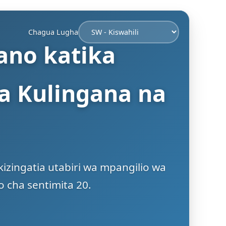
Chagua Lugha
ano katika
a Kulingana na
zingatia utabiri wa mpangilio wa
 cha sentimita 20.