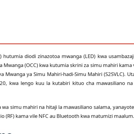
utumia diodi zinazotoa mwanga (LED) kwa usambazaji wa
 Mwanga (OCC) kwa kutumia skrini za simu mahiri kama v
ya Mwanga ya Simu Mahiri-hadi-Simu Mahiri (S2SVLC). U
20, kwa lengo kuu la kutabiri kituo cha mawasiliano n
wa simu mahiri na hitaji la mawasiliano salama, yanayote
dio (RF) kama vile NFC au Bluetooth kwa matumizi maalum