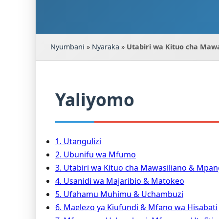
Nyumbani
»
Nyaraka
»
Utabiri wa Kituo cha Maw
Yaliyomo
1. Utangulizi
2. Ubunifu wa Mfumo
3. Utabiri wa Kituo cha Mawasiliano & Mpan
4. Usanidi wa Majaribio & Matokeo
5. Ufahamu Muhimu & Uchambuzi
6. Maelezo ya Kiufundi & Mfano wa Hisabati