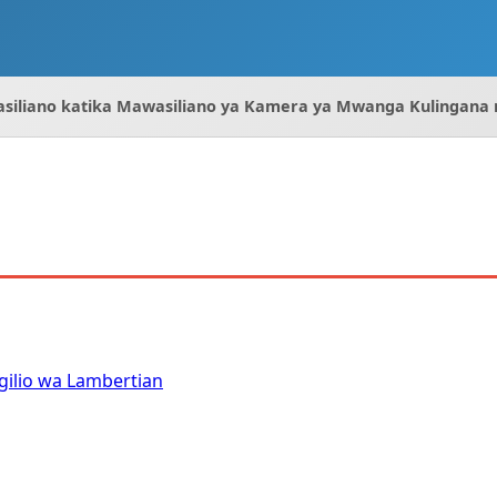
asiliano katika Mawasiliano ya Kamera ya Mwanga Kulingana 
gilio wa Lambertian