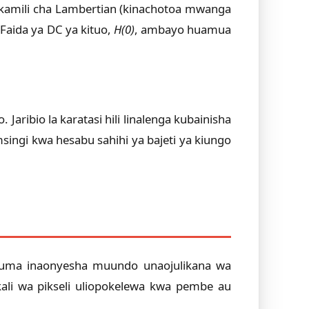
 kamili cha Lambertian (kinachotoa mwanga
 Faida ya DC ya kituo,
H(0)
, ambayo huamua
Jaribio la karatasi hili linalenga kubainisha
singi kwa hesabu sahihi ya bajeti ya kiungo
ayotuma inaonyesha muundo unaojulikana wa
li wa pikseli uliopokelewa kwa pembe au