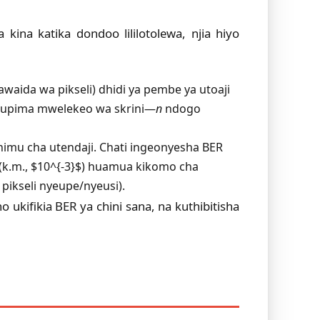
na katika dondoo lililotolewa, njia hiyo
aida wa pikseli) dhidi ya pembe ya utoaji
) hupima mwelekeo wa skrini—
n
ndogo
mu cha utendaji. Chati ingeonyesha BER
(k.m., $10^{-3}$) huamua kikomo cha
pikseli nyeupe/nyeusi).
 ukifikia BER ya chini sana, na kuthibitisha