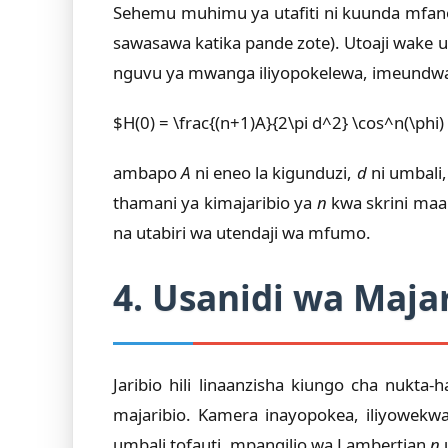
Sehemu muhimu ya utafiti ni kuunda mfano
sawasawa katika pande zote). Utoaji wake
nguvu ya mwanga iliyopokelewa, imeundw
$H(0) = \frac{(n+1)A}{2\pi d^2} \cos^n(\phi) 
ambapo
A
ni eneo la kigunduzi,
d
ni umbali
thamani ya kimajaribio ya
n
kwa skrini maal
na utabiri wa utendaji wa mfumo.
4. Usanidi wa Maja
Jaribio hili linaanzisha kiungo cha nukt
majaribio. Kamera inayopokea, iliyowek
umbali tofauti, mpangilio wa Lambertian
n