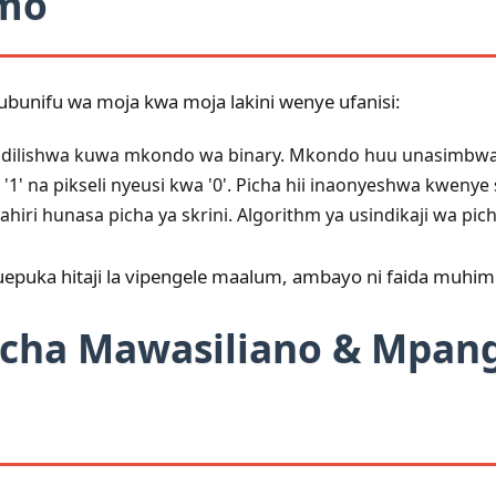
umo
unifu wa moja kwa moja lakini wenye ufanisi:
dilishwa kuwa mkondo wa binary. Mkondo huu unasimbwa ka
' na pikseli nyeusi kwa '0'. Picha hii inaonyeshwa kwenye s
ri hunasa picha ya skrini. Algorithm ya usindikaji wa pic
uepuka hitaji la vipengele maalum, ambayo ni faida muhim
o cha Mawasiliano & Mpang