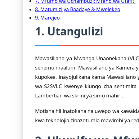
7. Mfumo wa Uchambuzi: Mfano wa Utafiti
8. Matumizi ya Baadaye & Mwelekeo
9. Marejeo
1. Utangulizi
Mawasiliano ya Mwanga Unaonekana (VLC) h
sehemu maalum: Mawasiliano ya Kamera ya
kupokea, inayojulikana kama Mawasiliano 
wa S2SVLC kwenye kiungo cha sentimita 
Lambertian wa skrini ya simu mahiri.
Motisha hii inatokana na uwepo wa kawaida 
kwa teknolojia zinazotumia mawimbi ya re