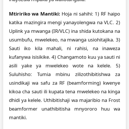
Mtiririko wa Mantiki:
Hoja ni sahihi: 1) RF haipo
katika mazingira mengi yanayolengwa na VLC. 2)
Uplink ya mwanga (IR/VLC) ina shida kutokana na
usumbufu, mwelekeo, na mwanga usiohitajika. 3)
Sauti iko kila mahali, ni rahisi, na inaweza
kufanywa isisikike. 4) Changamoto kuu ya sauti ni
asili yake ya mwelekeo wote na kelele. 5)
Suluhisho: Tumia mbinu zilizothibitishwa za
usindikaji wa safu za RF (beamforming) kwenye
kikoa cha sauti ili kupata tena mwelekeo na kinga
dhidi ya kelele. Uthibitishaji wa majaribio na Frost
beamformer unathibitisha mnyororo huu wa
mantiki.