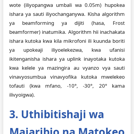
wote (iliyopangwa umbali wa 0.05m) hupokea
ishara ya sauti iliyochanganywa. Kisha algorithm
ya beamforming ya dijiti (hasa, Frost
beamformer) inatumika. Algorithm hii inachakata
ishara kutoka kwa kila mikrofoni ili kuunda boriti
ya upokeaji iliyoelekezwa, kwa ufanisi
ikitenganisha ishara ya uplink inayotaka kutoka
kwa kelele ya mazingira au vyanzo vya sauti
vinavyosumbua vinavyofika kutoka mwelekeo
tofauti (kwa mfano, -10°, -30°, 20° kama
ilivyoigwa).
3. Uthibitishaji wa
Majaribio na Matokeo