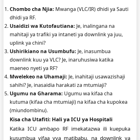
Chombo cha Njia:
Mwanga (VLC/IR) dhidi ya Sauti
dhidi ya RF.
Usaidizi wa Kutofautiana:
Je, inalingana na
mahitaji ya trafiki ya intaneti ya downlink ya juu,
uplink ya chini?
Ushirikiano na Usumbufu:
Je, inasumbua
downlink kuu ya VLC? Je, inaruhusiwa katika
maeneo nyeti ya RF?
Mwelekeo na Uhamaji:
Je, inahitaji usawazishaji
sahihi? Je, inasaidia harakati za mtumiaji?
Ugumu na Gharama:
Ugumu wa kifaa cha
kutuma (kifaa cha mtumiaji) na kifaa cha kupokea
(miundombinu).
Kisa cha Utafiti: Hali ya ICU ya Hospitali
Katika ICU ambapo RF imekatazwa ili kuepuka
kusumbua vifaa vya matibabu, na downlink ya