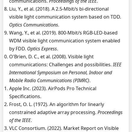
communications.
Proceedings of the IEEE
.
Liu, Y., et al. (2018). A 2.5-Mbit/s bi-directional
visible light communication system based on TDD.
Optics Communications
.
Wang, Y., et al. (2019). 800-Mbit/s RGB-LED-based
WDM visible light communication system enabled
by FDD.
Optics Express
.
O'Brien, D. C., et al. (2008). Visible light
communications: Challenges and possibilities.
IEEE
International Symposium on Personal, Indoor and
Mobile Radio Communications (PIMRC)
.
Apple Inc. (2023). AirPods Pro Technical
Specifications.
Frost, O. L. (1972). An algorithm for linearly
constrained adaptive array processing.
Proceedings
of the IEEE
.
VLC Consortium. (2022). Market Report on Visible