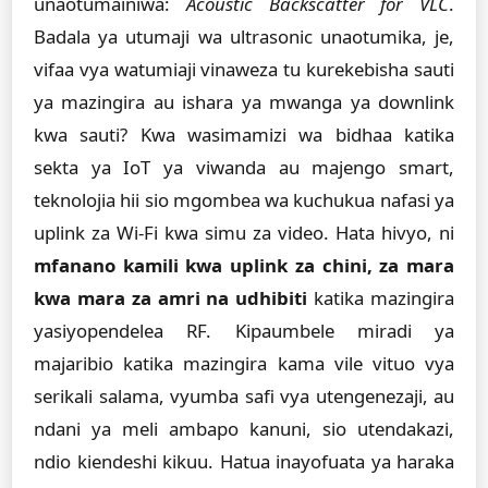
unaotumainiwa:
Acoustic Backscatter for VLC
.
Badala ya utumaji wa ultrasonic unaotumika, je,
vifaa vya watumiaji vinaweza tu kurekebisha sauti
ya mazingira au ishara ya mwanga ya downlink
kwa sauti? Kwa wasimamizi wa bidhaa katika
sekta ya IoT ya viwanda au majengo smart,
teknolojia hii sio mgombea wa kuchukua nafasi ya
uplink za Wi-Fi kwa simu za video. Hata hivyo, ni
mfanano kamili kwa uplink za chini, za mara
kwa mara za amri na udhibiti
katika mazingira
yasiyopendelea RF. Kipaumbele miradi ya
majaribio katika mazingira kama vile vituo vya
serikali salama, vyumba safi vya utengenezaji, au
ndani ya meli ambapo kanuni, sio utendakazi,
ndio kiendeshi kikuu. Hatua inayofuata ya haraka