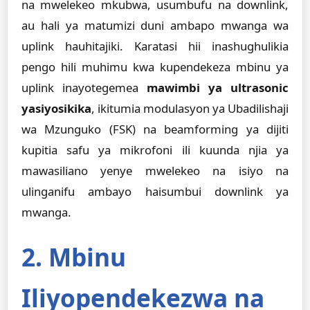
na mwelekeo mkubwa, usumbufu na downlink,
au hali ya matumizi duni ambapo mwanga wa
uplink hauhitajiki. Karatasi hii inashughulikia
pengo hili muhimu kwa kupendekeza mbinu ya
uplink inayotegemea
mawimbi ya ultrasonic
yasiyosikika
, ikitumia modulasyon ya Ubadilishaji
wa Mzunguko (FSK) na beamforming ya dijiti
kupitia safu ya mikrofoni ili kuunda njia ya
mawasiliano yenye mwelekeo na isiyo na
ulinganifu ambayo haisumbui downlink ya
mwanga.
2. Mbinu
Iliyopendekezwa na