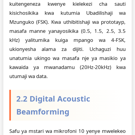
kuitengeneza kwenye kielekezi cha sauti
kisichosikika kwa kutumia Ubadilishaji wa
Mzunguko (FSK). Kwa uthibitishaji wa prototayp,
masafa manne yanayosikika (0.5, 1.5, 2.5, 3.5
kHz) yalitumika kuiga mpango wa 4-FSK,
ukionyesha alama za dijiti. Uchaguzi huu
unatumia ukingo wa masafa nje ya masikio ya
kawaida ya mwanadamu (20Hz-20kHz) kwa
utumaji wa data.
2.2 Digital Acoustic
Beamforming
Safu ya mstari wa mikrofoni 10 yenye mwelekeo