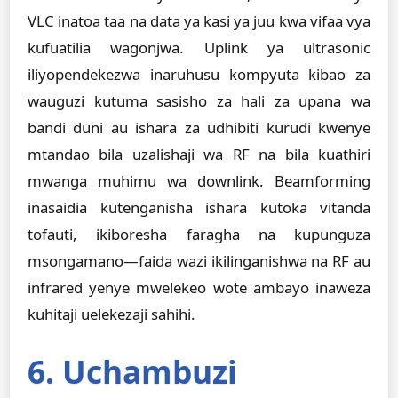
VLC inatoa taa na data ya kasi ya juu kwa vifaa vya
kufuatilia wagonjwa. Uplink ya ultrasonic
iliyopendekezwa inaruhusu kompyuta kibao za
wauguzi kutuma sasisho za hali za upana wa
bandi duni au ishara za udhibiti kurudi kwenye
mtandao bila uzalishaji wa RF na bila kuathiri
mwanga muhimu wa downlink. Beamforming
inasaidia kutenganisha ishara kutoka vitanda
tofauti, ikiboresha faragha na kupunguza
msongamano—faida wazi ikilinganishwa na RF au
infrared yenye mwelekeo wote ambayo inaweza
kuhitaji uelekezaji sahihi.
6. Uchambuzi