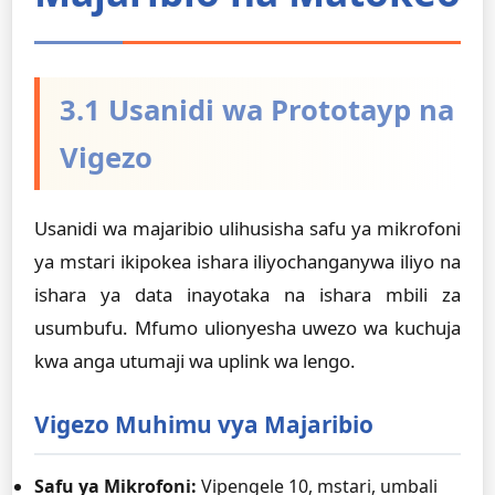
3.1 Usanidi wa Prototayp na
Vigezo
Usanidi wa majaribio ulihusisha safu ya mikrofoni
ya mstari ikipokea ishara iliyochanganywa iliyo na
ishara ya data inayotaka na ishara mbili za
usumbufu. Mfumo ulionyesha uwezo wa kuchuja
kwa anga utumaji wa uplink wa lengo.
Vigezo Muhimu vya Majaribio
Safu ya Mikrofoni:
Vipengele 10, mstari, umbali