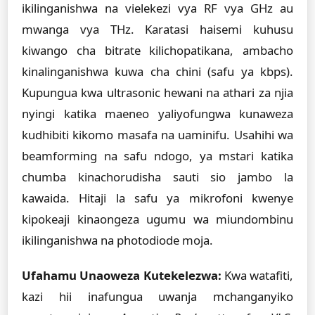
ikilinganishwa na vielekezi vya RF vya GHz au
mwanga vya THz. Karatasi haisemi kuhusu
kiwango cha bitrate kilichopatikana, ambacho
kinalinganishwa kuwa cha chini (safu ya kbps).
Kupungua kwa ultrasonic hewani na athari za njia
nyingi katika maeneo yaliyofungwa kunaweza
kudhibiti kikomo masafa na uaminifu. Usahihi wa
beamforming na safu ndogo, ya mstari katika
chumba kinachorudisha sauti sio jambo la
kawaida. Hitaji la safu ya mikrofoni kwenye
kipokeaji kinaongeza ugumu wa miundombinu
ikilinganishwa na photodiode moja.
Ufahamu Unaoweza Kutekelezwa:
Kwa watafiti,
kazi hii inafungua uwanja mchanganyiko