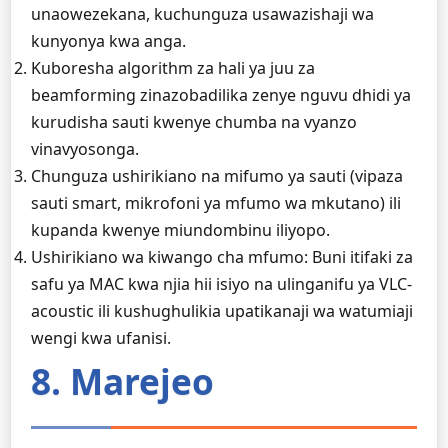
unaowezekana, kuchunguza usawazishaji wa
kunyonya kwa anga.
Kuboresha algorithm za hali ya juu za
beamforming zinazobadilika zenye nguvu dhidi ya
kurudisha sauti kwenye chumba na vyanzo
vinavyosonga.
Chunguza ushirikiano na mifumo ya sauti (vipaza
sauti smart, mikrofoni ya mfumo wa mkutano) ili
kupanda kwenye miundombinu iliyopo.
Ushirikiano wa kiwango cha mfumo: Buni itifaki za
safu ya MAC kwa njia hii isiyo na ulinganifu ya VLC-
acoustic ili kushughulikia upatikanaji wa watumiaji
wengi kwa ufanisi.
8. Marejeo