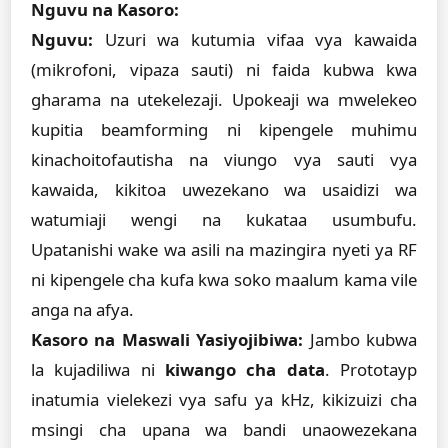
Nguvu na Kasoro:
Nguvu:
Uzuri wa kutumia vifaa vya kawaida
(mikrofoni, vipaza sauti) ni faida kubwa kwa
gharama na utekelezaji. Upokeaji wa mwelekeo
kupitia beamforming ni kipengele muhimu
kinachoitofautisha na viungo vya sauti vya
kawaida, kikitoa uwezekano wa usaidizi wa
watumiaji wengi na kukataa usumbufu.
Upatanishi wake wa asili na mazingira nyeti ya RF
ni kipengele cha kufa kwa soko maalum kama vile
anga na afya.
Kasoro na Maswali Yasiyojibiwa:
Jambo kubwa
la kujadiliwa ni
kiwango cha data
. Prototayp
inatumia vielekezi vya safu ya kHz, kikizuizi cha
msingi cha upana wa bandi unaowezekana