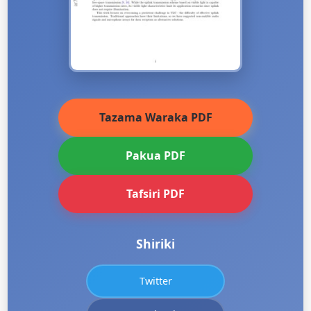
Tazama Waraka PDF
Pakua PDF
Tafsiri PDF
Shiriki
Twitter