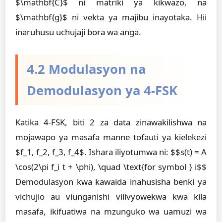
$\mathbf{C}$ ni matriki ya kikwazo, na
$\mathbf{g}$ ni vekta ya majibu inayotaka. Hii
inaruhusu uchujaji bora wa anga.
4.2 Modulasyon na
Demodulasyon ya 4-FSK
Katika 4-FSK, biti 2 za data zinawakilishwa na
mojawapo ya masafa manne tofauti ya kielekezi
$f_1, f_2, f_3, f_4$. Ishara iliyotumwa ni: $$s(t) = A
\cos(2\pi f_i t + \phi), \quad \text{for symbol } i$$
Demodulasyon kwa kawaida inahusisha benki ya
vichujio au viunganishi vilivyowekwa kwa kila
masafa, ikifuatiwa na mzunguko wa uamuzi wa