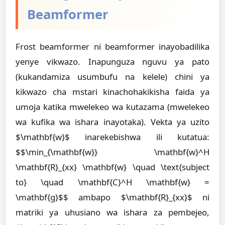
Beamformer
Frost beamformer ni beamformer inayobadilika
yenye vikwazo. Inapunguza nguvu ya pato
(kukandamiza usumbufu na kelele) chini ya
kikwazo cha mstari kinachohakikisha faida ya
umoja katika mwelekeo wa kutazama (mwelekeo
wa kufika wa ishara inayotaka). Vekta ya uzito
$\mathbf{w}$ inarekebishwa ili kutatua:
$$\min_{\mathbf{w}} \mathbf{w}^H
\mathbf{R}_{xx} \mathbf{w} \quad \text{subject
to} \quad \mathbf{C}^H \mathbf{w} =
\mathbf{g}$$ ambapo $\mathbf{R}_{xx}$ ni
matriki ya uhusiano wa ishara za pembejeo,