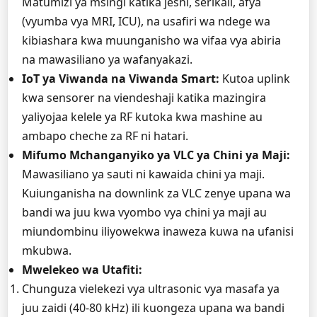
Matumizi ya msingi katika jeshi, serikali, afya
(vyumba vya MRI, ICU), na usafiri wa ndege wa
kibiashara kwa muunganisho wa vifaa vya abiria
na mawasiliano ya wafanyakazi.
IoT ya Viwanda na Viwanda Smart:
Kutoa uplink
kwa sensorer na viendeshaji katika mazingira
yaliyojaa kelele ya RF kutoka kwa mashine au
ambapo cheche za RF ni hatari.
Mifumo Mchanganyiko ya VLC ya Chini ya Maji:
Mawasiliano ya sauti ni kawaida chini ya maji.
Kuiunganisha na downlink za VLC zenye upana wa
bandi wa juu kwa vyombo vya chini ya maji au
miundombinu iliyowekwa inaweza kuwa na ufanisi
mkubwa.
Mwelekeo wa Utafiti:
Chunguza vielekezi vya ultrasonic vya masafa ya
juu zaidi (40-80 kHz) ili kuongeza upana wa bandi