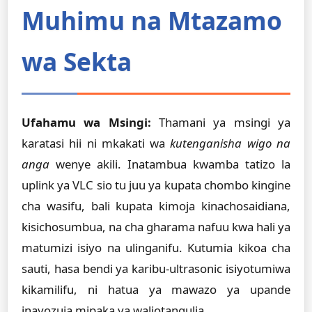
Muhimu na Mtazamo
wa Sekta
Ufahamu wa Msingi:
Thamani ya msingi ya
karatasi hii ni mkakati wa
kutenganisha wigo na
anga
wenye akili. Inatambua kwamba tatizo la
uplink ya VLC sio tu juu ya kupata chombo kingine
cha wasifu, bali kupata kimoja kinachosaidiana,
kisichosumbua, na cha gharama nafuu kwa hali ya
matumizi isiyo na ulinganifu. Kutumia kikoa cha
sauti, hasa bendi ya karibu-ultrasonic isiyotumiwa
kikamilifu, ni hatua ya mawazo ya upande
inayozuia mipaka ya waliotangulia.