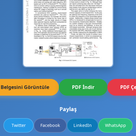
 Belgesini Görüntüle
PDF İndir
PDF Çe
Paylaş
Twitter
Facebook
LinkedIn
WhatsApp