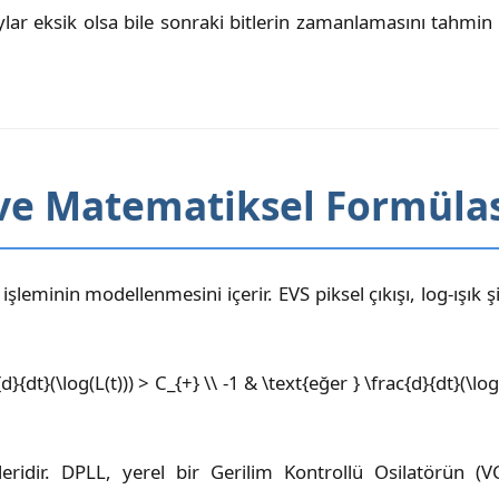
aylar eksik olsa bile sonraki bitlerin zamanlamasını tahmin
 ve Matematiksel Formüla
şleminin modellenmesini içerir. EVS piksel çıkışı, log-ışık şi
}{dt}(\log(L(t))) > C_{+} \\ -1 & \text{eğer } \frac{d}{dt}(\lo
eridir. DPLL, yerel bir Gerilim Kontrollü Osilatörün (V