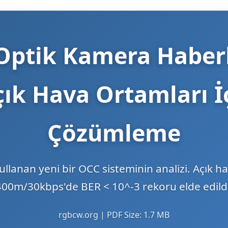
 Optik Kamera Haber
çık Hava Ortamları 
Çözümleme
kullanan yeni bir OCC sisteminin analizi. Açık
400m/30kbps'de BER < 10^-3 rekoru elde edildi
rgbcw.org | PDF Size: 1.7 MB