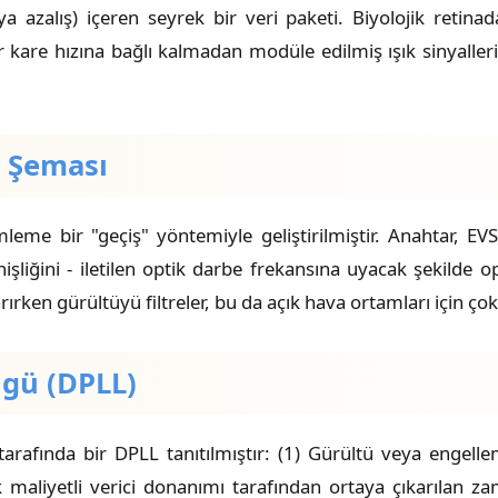
veya azalış) içeren seyrek bir veri paketi. Biyolojik reti
r kare hızına bağlı kalmadan modüle edilmiş ışık sinyaller
 Şeması
 bir "geçiş" yöntemiyle geliştirilmiştir. Anahtar, EVS'ni
nişliğini - iletilen optik darbe frekansına uyacak şekilde
rırken gürültüyü filtreler, bu da açık hava ortamları için ço
öngü (DPLL)
tarafında bir DPLL tanıtılmıştır: (1) Gürültü veya engelle
maliyetli verici donanımı tarafından ortaya çıkarılan zam