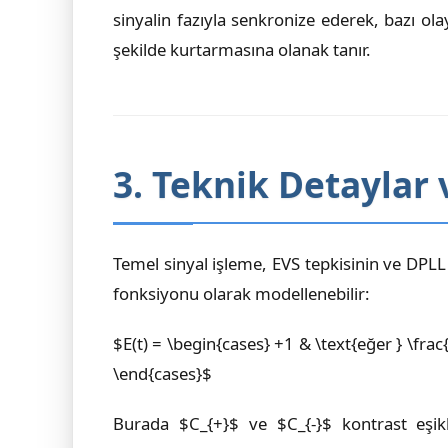
sinyalin fazıyla senkronize ederek, bazı ol
şekilde kurtarmasına olanak tanır.
3. Teknik Detaylar
Temel sinyal işleme, EVS tepkisinin ve DPLL i
fonksiyonu olarak modellenebilir:
$E(t) = \begin{cases} +1 & \text{eğer } \frac{d
\end{cases}$
Burada $C_{+}$ ve $C_{-}$ kontrast eşikl