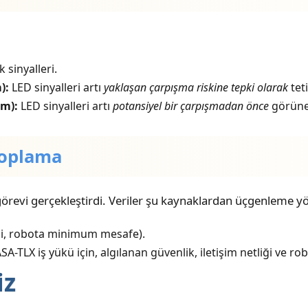
 sinyalleri.
):
LED sinyalleri artı
yaklaşan çarpışma riskine tepki olarak
teti
im):
LED sinyalleri artı
potansiyel bir çarpışmadan önce
görünen
 Toplama
j görevi gerçekleştirdi. Veriler şu kaynaklardan üçgenleme y
si, robota minimum mesafe).
-TLX iş yükü için, algılanan güvenlik, iletişim netliği ve robo
iz