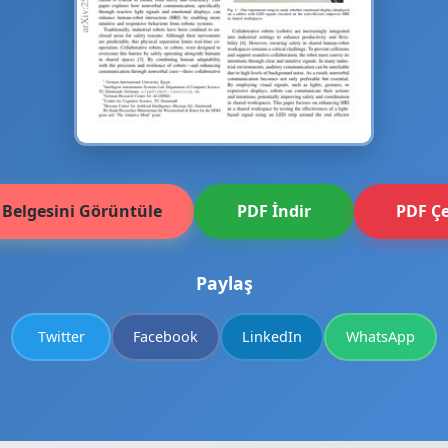
 Belgesini Görüntüle
PDF İndir
PDF Çe
Paylaş
Twitter
Facebook
LinkedIn
WhatsApp