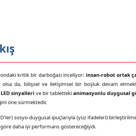
kış
daki kritik bir darboğazı inceliyor:
insan-robot ortak ça
ış olsa da, bilişsel ve iletişimsel bir boşluk devam etmek
LED sinyalleri
ve bir tabletteki
animasyonlu duygusal gö
eğini öne sürmektedir.
ED'ler) sosyo-duygusal ipuçlarıyla (yüz ifadeleri) birleştiril
re göre daha iyi performans göstereceğiydi.