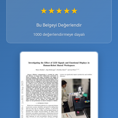
★
★
★
★
★
Bu Belgeyi Değerlendir
1000 değerlendirmeye dayalı