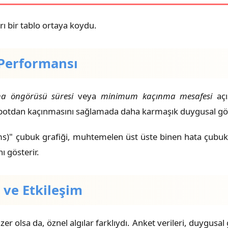
ırı bir tablo ortaya koydu.
Performansı
ma öngörüsü süresi
veya
minimum kaçınma mesafesi
açı
robotdan kaçınmasını sağlamada daha karmaşık duygusal göst
s)" çubuk grafiği, muhtemelen üst üste binen hata çubuklar
ı gösterir.
k ve Etkileşim
 olsa da, öznel algılar farklıydı. Anket verileri, duygusal