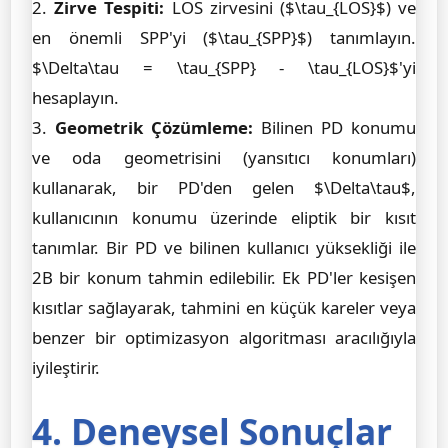
2.
Zirve Tespiti:
LOS zirvesini ($\tau_{LOS}$) ve
en önemli SPP'yi ($\tau_{SPP}$) tanımlayın.
$\Delta\tau = \tau_{SPP} - \tau_{LOS}$'yi
hesaplayın.
3.
Geometrik Çözümleme:
Bilinen PD konumu
ve oda geometrisini (yansıtıcı konumları)
kullanarak, bir PD'den gelen $\Delta\tau$,
kullanıcının konumu üzerinde eliptik bir kısıt
tanımlar. Bir PD ve bilinen kullanıcı yüksekliği ile
2B bir konum tahmin edilebilir. Ek PD'ler kesişen
kısıtlar sağlayarak, tahmini en küçük kareler veya
benzer bir optimizasyon algoritması aracılığıyla
iyileştirir.
4. Deneysel Sonuçlar