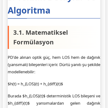
Algoritma
3.1. Matematiksel
Formülasyon
PD'de alınan optik güç, hem LOS hem de dağınık
(yansımalı) bileşenleri içerir. Dürtü yanıtı şu şekilde
modellenebilir:
$h(t) = h_{LOS}(t) + h_{diff}(t)$
Burada $h_{LOS}(t)$ deterministik LOS bileşeni ve
$h_{diff}(t)$ yansımalardan gelen dağınık