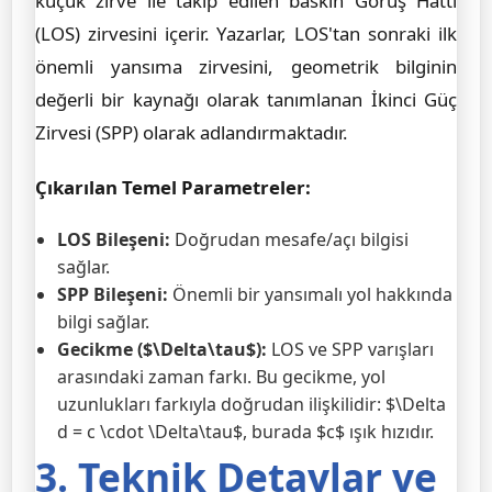
küçük zirve ile takip edilen baskın Görüş Hattı
(LOS) zirvesini içerir. Yazarlar, LOS'tan sonraki ilk
önemli yansıma zirvesini, geometrik bilginin
değerli bir kaynağı olarak tanımlanan İkinci Güç
Zirvesi (SPP) olarak adlandırmaktadır.
Çıkarılan Temel Parametreler:
LOS Bileşeni:
Doğrudan mesafe/açı bilgisi
sağlar.
SPP Bileşeni:
Önemli bir yansımalı yol hakkında
bilgi sağlar.
Gecikme ($\Delta\tau$):
LOS ve SPP varışları
arasındaki zaman farkı. Bu gecikme, yol
uzunlukları farkıyla doğrudan ilişkilidir: $\Delta
d = c \cdot \Delta\tau$, burada $c$ ışık hızıdır.
3. Teknik Detaylar ve