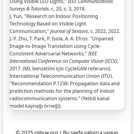
Using Visible LED Lights,"
IEEE Communications
Surveys & Tutorials
, c. 20, s. 3, 2018.
J. Yun, "Research on Indoor Positioning
Technology Based on Visible Light
Communication,"
Journal of Sensors
, c. 2022, 2022.
J.-Y. Zhu, T. Park, P. Isola, A. A. Efros. "Unpaired
Image-to-Image Translation using Cycle-
Consistent Adversarial Networks."
IEEE
International Conference on Computer Vision (ICCV)
,
2017. (ML benzetimi için CycleGAN referansı).
International Telecommunication Union (ITU).
"Recommendation P.1238: Propagation data and
prediction methods for the planning of indoor
radiocommunication systems." (Yetkili kanal
model kaynağı örneği).
© 2025 rgbcw.org | Bu sayfa yalnızca uygun