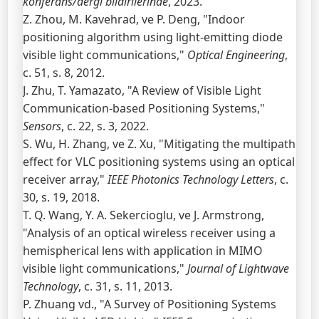
konferans/dergi bildirilerinde
, 2023.
Z. Zhou, M. Kavehrad, ve P. Deng, "Indoor
positioning algorithm using light-emitting diode
visible light communications,"
Optical Engineering
,
c. 51, s. 8, 2012.
J. Zhu, T. Yamazato, "A Review of Visible Light
Communication-based Positioning Systems,"
Sensors
, c. 22, s. 3, 2022.
S. Wu, H. Zhang, ve Z. Xu, "Mitigating the multipath
effect for VLC positioning systems using an optical
receiver array,"
IEEE Photonics Technology Letters
, c.
30, s. 19, 2018.
T. Q. Wang, Y. A. Sekercioglu, ve J. Armstrong,
"Analysis of an optical wireless receiver using a
hemispherical lens with application in MIMO
visible light communications,"
Journal of Lightwave
Technology
, c. 31, s. 11, 2013.
P. Zhuang vd., "A Survey of Positioning Systems