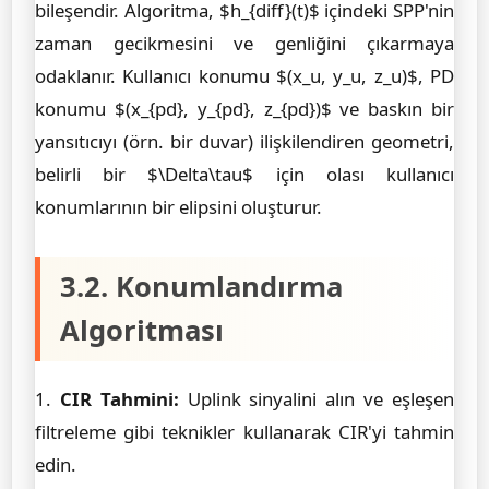
bileşendir. Algoritma, $h_{diff}(t)$ içindeki SPP'nin
zaman gecikmesini ve genliğini çıkarmaya
odaklanır. Kullanıcı konumu $(x_u, y_u, z_u)$, PD
konumu $(x_{pd}, y_{pd}, z_{pd})$ ve baskın bir
yansıtıcıyı (örn. bir duvar) ilişkilendiren geometri,
belirli bir $\Delta\tau$ için olası kullanıcı
konumlarının bir elipsini oluşturur.
3.2. Konumlandırma
Algoritması
1.
CIR Tahmini:
Uplink sinyalini alın ve eşleşen
filtreleme gibi teknikler kullanarak CIR'yi tahmin
edin.