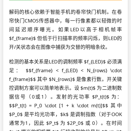
解码的核心依赖于智能手机的卷帘快门机制。在卷
帘快门CMOS传感器中，每一行像素都以轻微的时
间延迟顺序曝光。如果LED以高于相机帧率
$f_{frame}$ 但低于行扫描率的频率闪烁，则LED的
开/关状态会在图像中捕获为交替的明暗条纹。
检测的基本关系是LED的调制频率 $f_{LED}$ 必须满
足： $$f_{frame} < f_{LED} < N_{rows} \cdot
f_{frame}$$ 其中 $N_{rows}$ 是像素行数。开关键
控调制方案可以简单地表示。设 $m(t)$ 为二进制数
据信号（0或1）。发射的光功率 $P_t(t)$ 为：
$$P_t(t) = P_0 \cdot [1 + k \cdot m(t)]$$ 其中
$P_0$ 是平均光功率，$k$ 是调制指数（对于OOK
通常为1，因此 $P_t$ 为 $2P_0$ 或 0）。在时间