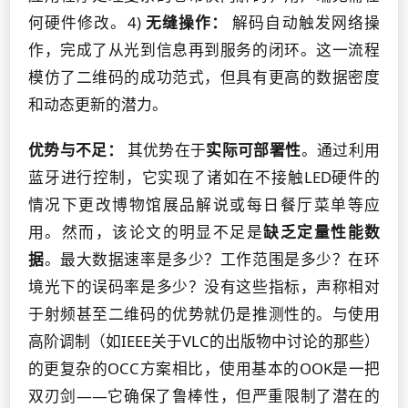
何硬件修改。4)
无缝操作：
解码自动触发网络操
作，完成了从光到信息再到服务的闭环。这一流程
模仿了二维码的成功范式，但具有更高的数据密度
和动态更新的潜力。
优势与不足：
其优势在于
实际可部署性
。通过利用
蓝牙进行控制，它实现了诸如在不接触LED硬件的
情况下更改博物馆展品解说或每日餐厅菜单等应
用。然而，该论文的明显不足是
缺乏定量性能数
据
。最大数据速率是多少？工作范围是多少？在环
境光下的误码率是多少？没有这些指标，声称相对
于射频甚至二维码的优势就仍是推测性的。与使用
高阶调制（如IEEE关于VLC的出版物中讨论的那些）
的更复杂的OCC方案相比，使用基本的OOK是一把
双刃剑——它确保了鲁棒性，但严重限制了潜在的