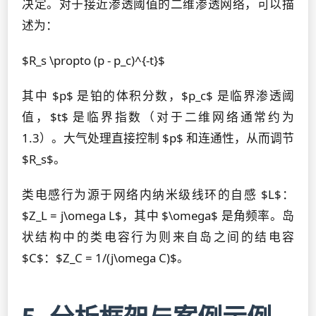
决定。对于接近渗透阈值的二维渗透网络，可以描
述为：
$R_s \propto (p - p_c)^{-t}$
其中 $p$ 是铂的体积分数，$p_c$ 是临界渗透阈
值，$t$ 是临界指数（对于二维网络通常约为
1.3）。大气处理直接控制 $p$ 和连通性，从而调节
$R_s$。
类电感行为源于网络内纳米级线环的自感 $L$：
$Z_L = j\omega L$，其中 $\omega$ 是角频率。岛
状结构中的类电容行为则来自岛之间的结电容
$C$：$Z_C = 1/(j\omega C)$。