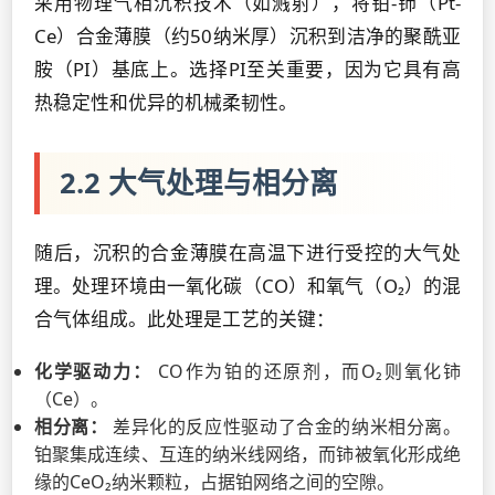
采用物理气相沉积技术（如溅射），将铂-铈（Pt-
Ce）合金薄膜（约50纳米厚）沉积到洁净的聚酰亚
胺（PI）基底上。选择PI至关重要，因为它具有高
热稳定性和优异的机械柔韧性。
2.2 大气处理与相分离
随后，沉积的合金薄膜在高温下进行受控的大气处
理。处理环境由一氧化碳（CO）和氧气（O₂）的混
合气体组成。此处理是工艺的关键：
化学驱动力：
CO作为铂的还原剂，而O₂则氧化铈
（Ce）。
相分离：
差异化的反应性驱动了合金的纳米相分离。
铂聚集成连续、互连的纳米线网络，而铈被氧化形成绝
缘的CeO₂纳米颗粒，占据铂网络之间的空隙。