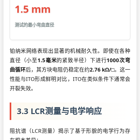
1.5 mm
测试的最小弯曲直径
铂纳米网络表现出显著的机械耐久性。即使在各种
直径（小至
1.5毫米
的紧致半径）下进行
1000次弯
曲循环
后，其方块电阻仍稳定在约
2.76 kΩ/□
。这一
性能与ITO形成鲜明对比，ITO在类似条件下通常会
开裂失效。
3.3 LCR测量与电学响应
阻抗谱（LCR测量）揭示了基于形貌的电学行为存