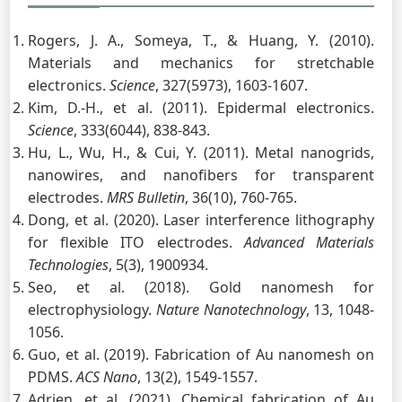
Rogers, J. A., Someya, T., & Huang, Y. (2010).
Materials and mechanics for stretchable
electronics.
Science
, 327(5973), 1603-1607.
Kim, D.-H., et al. (2011). Epidermal electronics.
Science
, 333(6044), 838-843.
Hu, L., Wu, H., & Cui, Y. (2011). Metal nanogrids,
nanowires, and nanofibers for transparent
electrodes.
MRS Bulletin
, 36(10), 760-765.
Dong, et al. (2020). Laser interference lithography
for flexible ITO electrodes.
Advanced Materials
Technologies
, 5(3), 1900934.
Seo, et al. (2018). Gold nanomesh for
electrophysiology.
Nature Nanotechnology
, 13, 1048-
1056.
Guo, et al. (2019). Fabrication of Au nanomesh on
PDMS.
ACS Nano
, 13(2), 1549-1557.
Adrien, et al. (2021). Chemical fabrication of Au