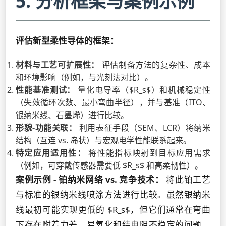
5. 分析框架与案例示例
评估新型柔性导体的框架：
材料与工艺可扩展性：
评估制备方法的复杂性、成本
和环境影响（例如，与光刻法对比）。
性能基准测试：
量化电导率（$R_s$）和机械稳定性
（失效循环次数、最小弯曲半径），并与基准（ITO、
银纳米线、石墨烯）进行比较。
形貌-功能关联：
利用表征手段（SEM、LCR）将纳米
结构（互连 vs. 岛状）与宏观电学性能联系起来。
特定应用适用性：
将性能指标映射到目标应用需求
（例如，可穿戴传感器需要低 $R_s$ 和高柔韧性）。
案例示例 - 铂纳米网络 vs. 竞争技术：
将此铂工艺
与标准的银纳米线喷涂方法进行比较。虽然银纳米
线最初可能实现更低的 $R_s$，但它们通常在弯曲
下存在附着力差、易氧化和结电阻不稳定的问题。