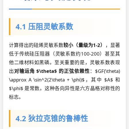
4.1 压阻灵敏系数
计算得出的硅烯灵敏系数
较小（量级为1-2）
，显著
低于传统硅压阻器（灵敏系数约100-200）甚至其
他二维材料如黑磷。至关重要的是，灵敏系数表现
出
对输运角 $\theta$ 的正弦依赖性
：$GF(\theta)
\approx A \sin^2(2\theta + \phi)$，其中 $A$ 和
$\phi$ 是常数。这种各向异性是六方晶格对称性的
标志。
4.2 狄拉克锥的鲁棒性