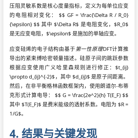
压阻灵敏系数是核心度量指标，定义为每单位应变
的电阻相对变化： $$ GF = \frac{\Delta R / R_0}
{\epsilon} $$ 其中 $\Delta R$ 是电阻变化，$R_0$
是无应变电阻，$\epsilon$ 是施加的单轴应变。
应变硅烯的电子结构由基于
第一性原理
DFT计算推
导出的紧束缚哈密顿量描述。硅原子间的跳跃参数
根据应变使用广义哈里森规则进行修正：$t_{ij}
\propto d_{ij}^{-2}$，其中 $d_{ij}$ 是原子间距离。
然后，在非平衡格林函数框架内，使用朗道尔-布蒂
克形式计算电导： $$ G = \frac{2e^2}{h} T(E_F) $$
其中 $T(E_F)$ 是费米能级的透射系数。电阻为 $R =
1/G$。
4. 结果与关键发现