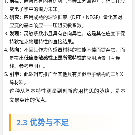
前提：
硅烯具有固有优势（与硅工艺兼容），但其在应
变电子学中的潜力未知。
研究：
应用成熟的理论框架（DFT + NEGF）量化其对
应变的基本响应——压阻灵敏系数。
发现：
灵敏系数小且具有各向异性，这是其在应变下保
持狄拉克物理特性的直接结果。
转向：
不因其作为传感器材料的性能不佳而摒弃它，而
是提出
低应变敏感性正是所需特性
的应用场景（互连
线、参考电阻）。
引申：
此逻辑可推广至其他具有类似电子结构的二维X
烯材料。
这种从基本特性测量到创新应用构思的脉络，是本
文最突出的优点。
2.3 优势与不足