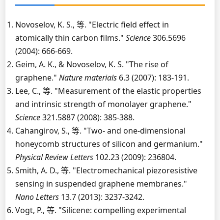
Novoselov, K. S., 等. "Electric field effect in
atomically thin carbon films."
Science
306.5696
(2004): 666-669.
Geim, A. K., & Novoselov, K. S. "The rise of
graphene."
Nature materials
6.3 (2007): 183-191.
Lee, C., 等. "Measurement of the elastic properties
and intrinsic strength of monolayer graphene."
Science
321.5887 (2008): 385-388.
Cahangirov, S., 等. "Two- and one-dimensional
honeycomb structures of silicon and germanium."
Physical Review Letters
102.23 (2009): 236804.
Smith, A. D., 等. "Electromechanical piezoresistive
sensing in suspended graphene membranes."
Nano Letters
13.7 (2013): 3237-3242.
Vogt, P., 等. "Silicene: compelling experimental