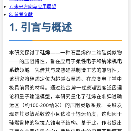
7. 未来方向与应用展望
8. 参考文献
1. 引言与概述
本研究探讨了
硅烯
——一种石墨烯的二维硅类似物
——的压阻特性，旨在应用于
柔性电子
和
纳米机电
系统
领域。凭借其与成熟硅基制造工艺的兼容性，
该研究将硅烯定位为超越石墨烯、在应变电子学中
极具前景的材料。通过结合
第一性原理
密度泛函理
论和量子输运模型，本研究量化了硅烯在准弹道输
运区（约100-200纳米）的压阻灵敏系数。关键发
现是其灵敏系数较小且依赖于输运角度，这归因于
硅烯鲁棒的狄拉克锥电子结构。基于此，作者提出