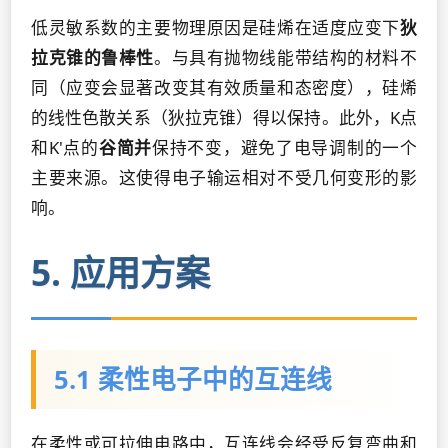
低灵敏系数的主要物理原因是硅烯在适度应变下
狄
拉克锥的鲁棒性
。与具有抛物线能带结构的材料不
同（应变会显著改变其有效质量和态密度），硅烯
的线性色散关系（狄拉克锥）得以保持。此外，K点
和K'点的
谷简并
保持不变，避免了电导调制的一个
主要来源。这使得电子输运相对不受几何变形的影
响。
5. 应用方案
5.1 柔性电子中的互连线
在柔性或可拉伸电路中，互连线会经受反复弯曲和