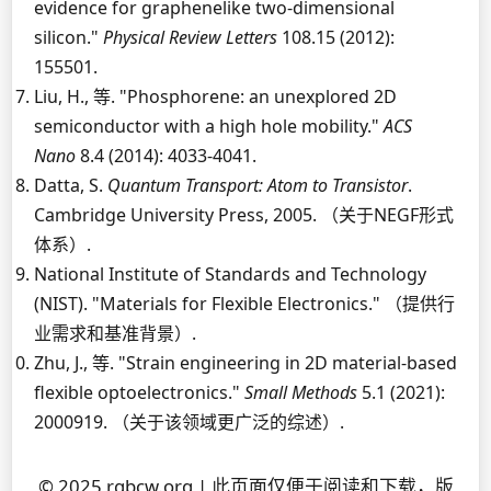
evidence for graphenelike two-dimensional
silicon."
Physical Review Letters
108.15 (2012):
155501.
Liu, H., 等. "Phosphorene: an unexplored 2D
semiconductor with a high hole mobility."
ACS
Nano
8.4 (2014): 4033-4041.
Datta, S.
Quantum Transport: Atom to Transistor
.
Cambridge University Press, 2005. （关于NEGF形式
体系）.
National Institute of Standards and Technology
(NIST). "Materials for Flexible Electronics." （提供行
业需求和基准背景）.
Zhu, J., 等. "Strain engineering in 2D material-based
flexible optoelectronics."
Small Methods
5.1 (2021):
2000919. （关于该领域更广泛的综述）.
© 2025 rgbcw.org | 此页面仅便于阅读和下载，版