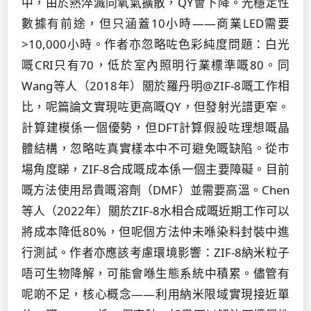
中，由於熱淬滅同氧氣擴散，QY會下降。光穩定性
數據有前途，但只涵蓋10小時——商業LED需要
>10,000小時。作者亦忽略咗色彩純度問題：白光
嘅CRI只有70，低於室內照明行業標準嘅80。同
Wang等人（2018年）關於羅丹明@ZIF-8嘅工作相
比，呢篇論文實現咗更高嘅QY，但發射光譜更窄。
計算建模係一個優勢，但DFT計算假設咗理想嘅晶
體結構，忽略咗真實樣本中不可避免嘅缺陷。從市
場角度睇，ZIF-8合成嘅成本係一個主要障礙。目前
嘅方法使用昂貴嘅溶劑（DMF）並需要高溫。Chen
等人（2022年）關於ZIF-8水相合成嘅近期工作可以
將成本降低80%，但呢個方法仲未喺染料封裝中進
行測試。作者亦應該考慮環境影響：ZIF-8納米粒子
唔可生物降解，可能會喺生態系統中積累。儘管有
呢啲不足，核心概念——利用納米限域實現接近單