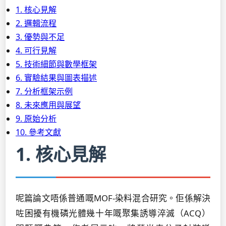
1. 核心見解
2. 邏輯流程
3. 優勢與不足
4. 可行見解
5. 技術細節與數學框架
6. 實驗結果與圖表描述
7. 分析框架示例
8. 未來應用與展望
9. 原始分析
10. 參考文獻
1. 核心見解
呢篇論文唔係普通嘅MOF-染料混合研究。佢係解決
咗困擾有機磷光體幾十年嘅聚集誘導淬滅（ACQ）