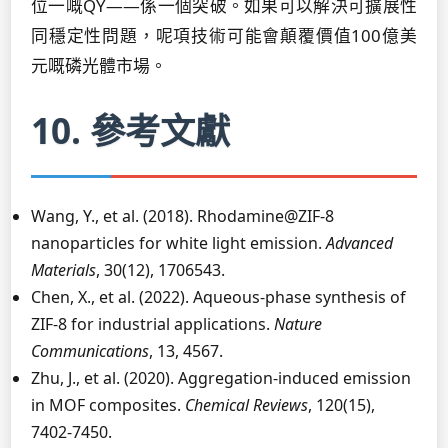
位一嘅QY——係一個突破。如果可以解決可擴展性
同穩定性問題，呢項技術可能會顛覆價值100億美
元嘅磷光體市場。
10. 參考文獻
Wang, Y., et al. (2018). Rhodamine@ZIF-8
nanoparticles for white light emission.
Advanced
Materials
, 30(12), 1706543.
Chen, X., et al. (2022). Aqueous-phase synthesis of
ZIF-8 for industrial applications.
Nature
Communications
, 13, 4567.
Zhu, J., et al. (2020). Aggregation-induced emission
in MOF composites.
Chemical Reviews
, 120(15),
7402-7450.