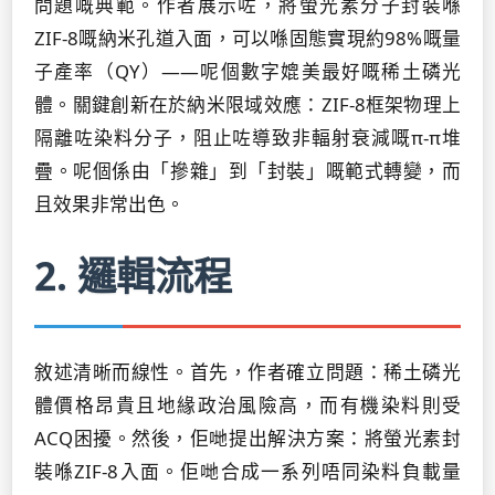
問題嘅典範。作者展示咗，將螢光素分子封裝喺
ZIF-8嘅納米孔道入面，可以喺固態實現約98%嘅量
子產率（QY）——呢個數字媲美最好嘅稀土磷光
體。關鍵創新在於納米限域效應：ZIF-8框架物理上
隔離咗染料分子，阻止咗導致非輻射衰減嘅π-π堆
疊。呢個係由「摻雜」到「封裝」嘅範式轉變，而
且效果非常出色。
2. 邏輯流程
敘述清晰而線性。首先，作者確立問題：稀土磷光
體價格昂貴且地緣政治風險高，而有機染料則受
ACQ困擾。然後，佢哋提出解決方案：將螢光素封
裝喺ZIF-8入面。佢哋合成一系列唔同染料負載量