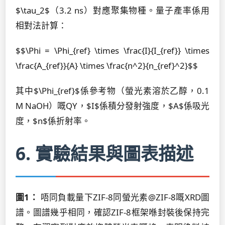
$\tau_2$（3.2 ns）對應聚集物種。量子產率係用
相對法計算：
$$\Phi = \Phi_{ref} \times \frac{I}{I_{ref}} \times
\frac{A_{ref}}{A} \times \frac{n^2}{n_{ref}^2}$$
其中$\Phi_{ref}$係參考物（螢光素溶於乙醇，0.1
M NaOH）嘅QY，$I$係積分發射強度，$A$係吸光
度，$n$係折射率。
6. 實驗結果與圖表描述
圖1：
唔同負載量下ZIF-8同螢光素@ZIF-8嘅XRD圖
譜。圖譜幾乎相同，確認ZIF-8框架喺封裝後保持完