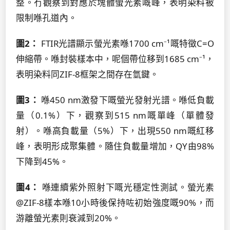
整。冇觀察到對應於塊體螢光素嘅峰，表明染料被
限制喺孔道內。
圖2：
FTIR光譜顯示螢光素喺1700 cm⁻¹嘅特徵C=O
伸縮帶。喺封裝樣本中，呢個帶位移到1685 cm⁻¹，
表明染料同ZIF-8框架之間存在氫鍵。
圖3：
喺450 nm激發下嘅螢光發射光譜。喺低負載
量（0.1%）下，觀察到515 nm嘅單峰（單體發
射）。喺高負載量（5%）下，出現550 nm嘅紅移
峰，表明形成聚集體。隨住負載量增加，QY由98%
下降到45%。
圖4：
喺連續紫外照射下嘅光穩定性測試。螢光素
@ZIF-8樣本喺10小時後保持咗初始強度嘅90%，而
游離螢光素則衰減到20%。