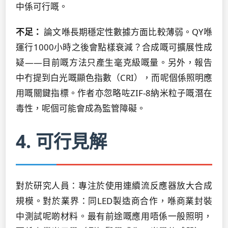
中係可行嘅。
不足：
論文喺長期穩定性數據方面比較薄弱。QY喺
運行1000小時之後會點樣衰減？合成嘅可擴展性成
疑——目前嘅方法只產生毫克級嘅量。另外，報告
中冇提到白光嘅顯色指數（CRI），而呢個係照明應
用嘅關鍵指標。作者亦忽略咗ZIF-8納米粒子嘅潛在
毒性，呢個可能會成為監管障礙。
4. 可行見解
對於研究人員：專注於使用連續流反應器放大合成
規模。對於業界：同LED製造商合作，喺商業封裝
中測試呢啲材料。最有前途嘅應用唔係一般照明，