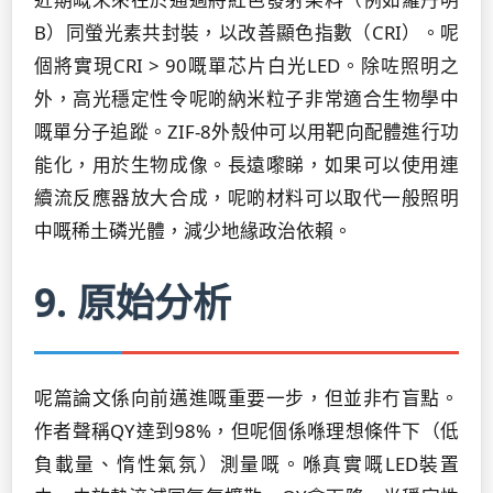
B）同螢光素共封裝，以改善顯色指數（CRI）。呢
個將實現CRI > 90嘅單芯片白光LED。除咗照明之
外，高光穩定性令呢啲納米粒子非常適合生物學中
嘅單分子追蹤。ZIF-8外殼仲可以用靶向配體進行功
能化，用於生物成像。長遠嚟睇，如果可以使用連
續流反應器放大合成，呢啲材料可以取代一般照明
中嘅稀土磷光體，減少地緣政治依賴。
9. 原始分析
呢篇論文係向前邁進嘅重要一步，但並非冇盲點。
作者聲稱QY達到98%，但呢個係喺理想條件下（低
負載量、惰性氣氛）測量嘅。喺真實嘅LED裝置