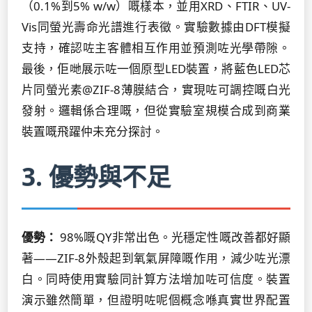
（0.1%到5% w/w）嘅樣本，並用XRD、FTIR、UV-
Vis同螢光壽命光譜進行表徵。實驗數據由DFT模擬
支持，確認咗主客體相互作用並預測咗光學帶隙。
最後，佢哋展示咗一個原型LED裝置，將藍色LED芯
片同螢光素@ZIF-8薄膜結合，實現咗可調控嘅白光
發射。邏輯係合理嘅，但從實驗室規模合成到商業
裝置嘅飛躍仲未充分探討。
3. 優勢與不足
優勢：
98%嘅QY非常出色。光穩定性嘅改善都好顯
著——ZIF-8外殼起到氧氣屏障嘅作用，減少咗光漂
白。同時使用實驗同計算方法增加咗可信度。裝置
演示雖然簡單，但證明咗呢個概念喺真實世界配置