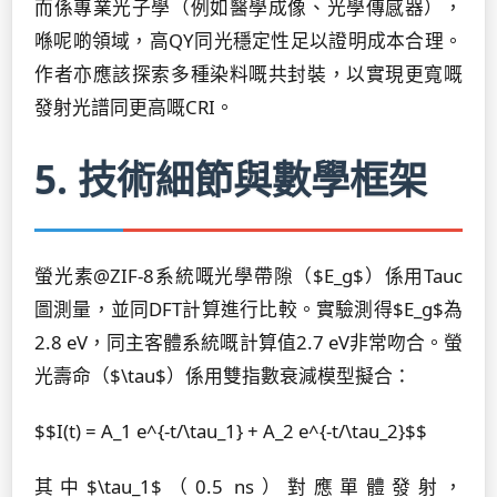
而係專業光子學（例如醫學成像、光學傳感器），
喺呢啲領域，高QY同光穩定性足以證明成本合理。
作者亦應該探索多種染料嘅共封裝，以實現更寬嘅
發射光譜同更高嘅CRI。
5. 技術細節與數學框架
螢光素@ZIF-8系統嘅光學帶隙（$E_g$）係用Tauc
圖測量，並同DFT計算進行比較。實驗測得$E_g$為
2.8 eV，同主客體系統嘅計算值2.7 eV非常吻合。螢
光壽命（$\tau$）係用雙指數衰減模型擬合：
$$I(t) = A_1 e^{-t/\tau_1} + A_2 e^{-t/\tau_2}$$
其中$\tau_1$（0.5 ns）對應單體發射，