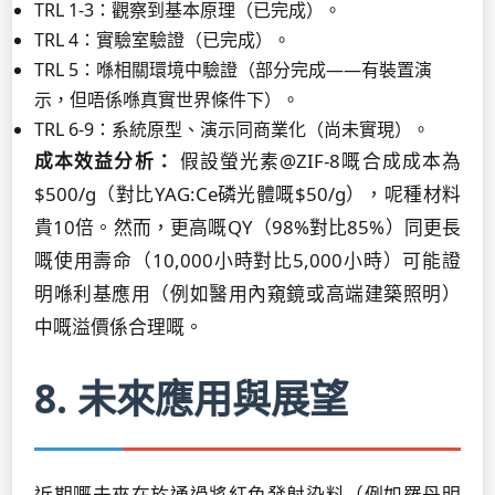
TRL 1-3：觀察到基本原理（已完成）。
TRL 4：實驗室驗證（已完成）。
TRL 5：喺相關環境中驗證（部分完成——有裝置演
示，但唔係喺真實世界條件下）。
TRL 6-9：系統原型、演示同商業化（尚未實現）。
成本效益分析：
假設螢光素@ZIF-8嘅合成成本為
$500/g（對比YAG:Ce磷光體嘅$50/g），呢種材料
貴10倍。然而，更高嘅QY（98%對比85%）同更長
嘅使用壽命（10,000小時對比5,000小時）可能證
明喺利基應用（例如醫用內窺鏡或高端建築照明）
中嘅溢價係合理嘅。
8. 未來應用與展望
近期嘅未來在於通過將紅色發射染料（例如羅丹明