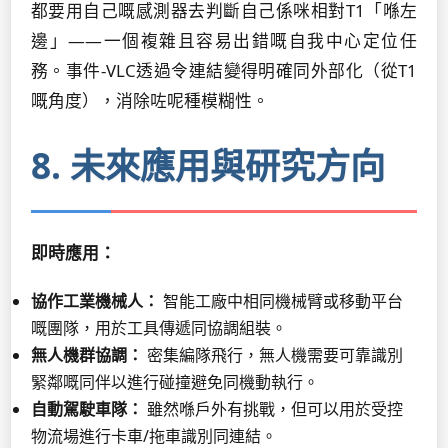
都要用自己嘅感測器去判斷自己係咪相對T1「喺左
邊」——一個複雜且容易出錯嘅自我中心定位任
務。事件-VLC透過令連結變得明確同外部化（從T1
嘅角度），消除咗呢種模糊性。
8. 未來應用與研究方向
即時應用：
協作工業機械人：
智能工廠中相同機械臂或移動平台
嘅團隊，用於工具傳遞同協調組裝。
無人機群協調：
密集編隊飛行，無人機需要可靠識別
緊鄰嘅同伴以進行碰撞避免同機動執行。
自動駕駛車隊：
雖然喺戶外有挑戰，但可以用於受控
物流場進行卡車/拖車識別同連結。