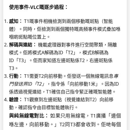
使用事件-VLC嘅逐步過程：
感知：
T1嘅事件相機檢測到兩個移動嘅斑點（智能
體）。同時，佢檢測到兩個獨特嘅高頻事件模式疊加喺
嗰啲斑點嘅位置上。
解碼與連結：
機載處理器對事件進行空間聚類，隔離
模式。佢將模式A解碼為ID「T2」，模式B解碼為
ID「T3」。佢而家知道左邊斑點係T2，右邊斑點係
T3。
行動：
T1需要T2向前移動。佢發送一個無線電訊息
專
門發送畀ID「T2」
，指令係「向前移動1米」。因為ID
係透過視覺連結，T1確信自己指令緊正確嘅智能體。
驗證：
T1觀察到左邊斑點（視覺連結到T2）向前移
動，確認指令由目標智能體執行。
與純無線電對比：
如果只用無線電，T1廣播「邊個
喺左邊，向前移動。」T2同T3都會收到。佢哋每個