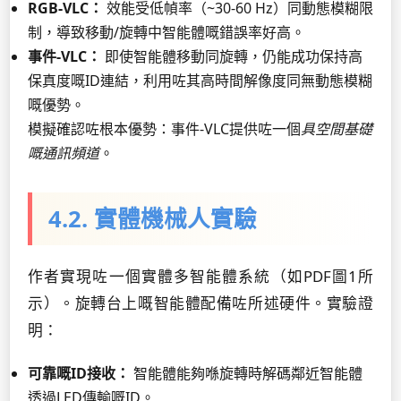
RGB-VLC：
效能受低幀率（~30-60 Hz）同動態模糊限
制，導致移動/旋轉中智能體嘅錯誤率好高。
事件-VLC：
即使智能體移動同旋轉，仍能成功保持高
保真度嘅ID連結，利用咗其高時間解像度同無動態模糊
嘅優勢。
模擬確認咗根本優勢：事件-VLC提供咗一個
具空間基礎
嘅通訊頻道
。
4.2. 實體機械人實驗
作者實現咗一個實體多智能體系統（如PDF圖1所
示）。旋轉台上嘅智能體配備咗所述硬件。實驗證
明：
可靠嘅ID接收：
智能體能夠喺旋轉時解碼鄰近智能體
透過LED傳輸嘅ID。