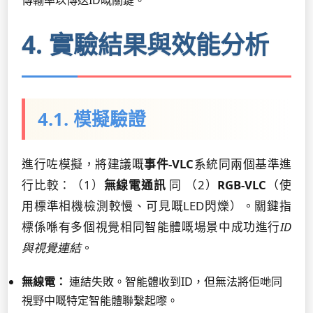
傳輸率以傳送ID嘅關鍵。
4. 實驗結果與效能分析
4.1. 模擬驗證
進行咗模擬，將建議嘅
事件-VLC
系統同兩個基準進
行比較：（1）
無線電通訊
同 （2）
RGB-VLC
（使
用標準相機檢測較慢、可見嘅LED閃爍）。關鍵指
標係喺有多個視覺相同智能體嘅場景中成功進行
ID
與視覺連結
。
無線電：
連結失敗。智能體收到ID，但無法將佢哋同
視野中嘅特定智能體聯繫起嚟。