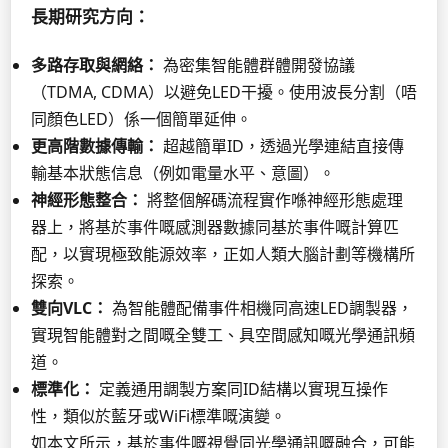
長期研究方向：
多路存取與網絡：
為密集智能體群體開發協議
（TDMA, CDMA）以避免LED干擾。使用波長分割（唔
同顏色LED）係一個簡單延伸。
更高階數據傳輸：
超越簡單ID，透過光學連結直接傳
輸基本狀態信息（例如電量水平、意圖）。
神經形態整合：
將整個解碼流程實作喺神經形態處理
器上，將基於事件嘅感測器數據同基於事件嘅計算匹
配，以實現極致能源效率，正如人類大腦計劃等機構所
探索。
雙向VLC：
為智能體配備事件相機同高速LED調製器，
實現智能體對之間嘅全雙工、具空間感知嘅光學通訊頻
道。
標準化：
定義通用調製方案同ID結構以實現互操作
性，類似於藍牙或WiFi標準嘅演變。
如本文所示，基於事件嘅視覺同光學通訊嘅融合，可能