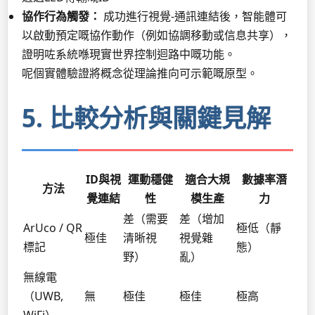
協作行為觸發：
成功進行視覺-通訊連結後，智能體可
以啟動預定嘅協作動作（例如協調移動或信息共享），
證明咗系統喺現實世界控制迴路中嘅功能。
呢個實體驗證將概念從理論推向可示範嘅原型。
5. 比較分析與關鍵見解
ID與視
運動穩健
適合大規
數據率潛
方法
覺連結
性
模生產
力
差（需要
差（增加
ArUco / QR
極低（靜
極佳
清晰視
視覺雜
標記
態）
野）
亂）
無線電
（UWB,
無
極佳
極佳
極高