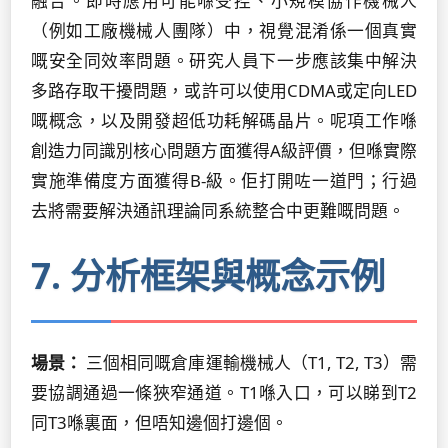
融合。即時應用可能喺受控、小規模協作機械人
（例如工廠機械人團隊）中，視覺混淆係一個真實
嘅安全同效率問題。研究人員下一步應該集中解決
多路存取干擾問題，或許可以使用CDMA或定向LED
嘅概念，以及開發超低功耗解碼晶片。呢項工作喺
創造力同識別核心問題方面獲得A級評價，但喺實際
實施準備度方面獲得B-級。佢打開咗一道門；行過
去將需要解決通訊理論同系統整合中更難嘅問題。
7. 分析框架與概念示例
場景：
三個相同嘅倉庫運輸機械人（T1, T2, T3）需
要協調通過一條狹窄通道。T1喺入口，可以睇到T2
同T3喺裏面，但唔知邊個打邊個。