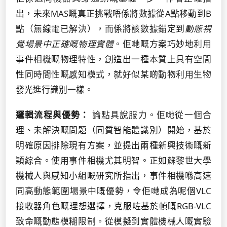
出，未來MAS嘅真正挑戰唔係將數據從A點移動到B
點（無線電已解決），而係將該數據錨定到
動態視
覺場景中正確嘅物理實體
。佢哋嘅方案巧妙地利用
事件相機嘅物理特性，創造出一種本質上具有空間
性同時間性嘅感知模式，就好似某啲動物利用生物
發光進行識別一樣。
邏輯流程與優勢：
論點具說服力。佢哋從一個合
理、未解決嘅問題（同質智能體識別）開始，基於
明確原因排除現有方案，並提出兩種新興技術嘅新
穎綜合。使用事件相機尤其明智。正如蘇黎世大學
機械人與感知小組嘅研究所指出，事件相機喺高速
同高動態範圍場景中嘅優勢，令佢哋成為呢個VLC
接收器角色嘅理想選擇，克服咗基於幀嘅RGB-VLC
致命嘅動態模糊限制。從模擬到實體機械人嘅實驗