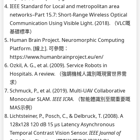
IEEE Standard for Local and metropolitan area
networks–Part 15.7: Short-Range Wireless Optical
Communication Using Visible Light. (2018). （VLC嘅
基礎標準）
Human Brain Project. Neuromorphic Computing
Platform. [線上]. 可參閱：
https://www.humanbrainproject.eu/en/
Ozkil, A. G., et al. (2009). Service Robots in
Hospitals. A review. （強調機械人識別嘅現實世界需
求）
Schmuck, P., et al. (2019). Multi-UAV Collaborative
Monocular SLAM.
IEEE ICRA
. （智能體識別至關重要嘅
MAS示例）
Lichtsteiner, P., Posch, C., & Delbruck, T. (2008). A
128x128 120 dB 15 μs Latency Asynchronous
Temporal Contrast Vision Sensor.
IEEE Journal of