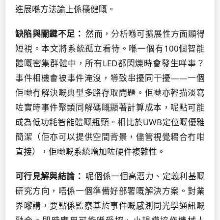
進展喺方法論上係穩健嘅。
缺陷與關鍵不足：
然而，分析喺可擴展性方面顯得
短視。本文將系統孤立看待。喺一個有100個智能
體嘅密集群體中，所有LED都閃爍時會發生咩事？
事件相機會被事件淹沒，導致串擾同干擾——一個
佢哋冇解決嘅典型多路存取問題。佢哋亦輕描淡寫
咗實時事件聚類同解碼嘅顯著計算成本，呢點可能
成為低功耗智能體嘅瓶頸。相比於UWB定位嘅優雅
簡潔（佢亦可以提供空間背景，儘管視覺耦合冇咁
直接），佢哋嘅系統增加咗硬件複雜性。
可行見解與結論：
呢個係一個高潛力、定義利基嘅
研究方向，唔係一個準備好部署嘅解決方案。對業
界嚟講，要點係監察基於事件嘅感測同光學通訊嘅