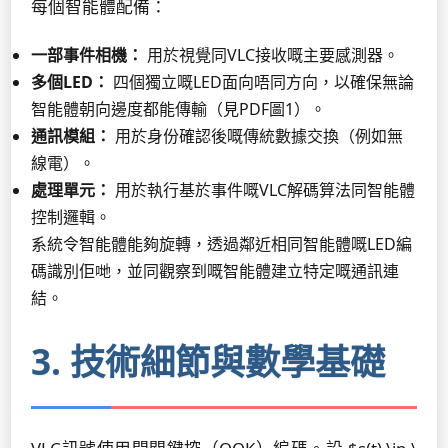
每個智能體配備：
一部事件相機：
用於視覺同VLC接收嘅主要感測器。
多個LED：
四個獨立嘅LED面向唔同方向，以確保無論
智能體朝向邊度都能傳輸（見PDF圖1）。
通訊模組：
用於身份確認後嘅傳統數據交換（例如無
線電）。
處理單元：
用於執行基於事件嘅VLC解碼算法同智能體
控制邏輯。
系統令智能體能夠旋轉，透過鄰近相同智能體嘅LED編
碼識別佢哋，並同觀察到嘅智能體建立特定嘅通訊連
結。
3. 技術細節與數學基礎