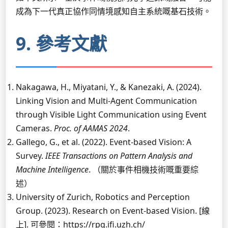
成為下一代真正協作同情境感知自主系統嘅基石技術。
9. 參考文獻
Nakagawa, H., Miyatani, Y., & Kanezaki, A. (2024).
Linking Vision and Multi-Agent Communication
through Visible Light Communication using Event
Cameras.
Proc. of AAMAS 2024
.
Gallego, G., et al. (2022). Event-based Vision: A
Survey.
IEEE Transactions on Pattern Analysis and
Machine Intelligence
. （關於事件相機技術嘅重要綜
述）
University of Zurich, Robotics and Perception
Group. (2023). Research on Event-based Vision. [線
上]. 可參閱：https://rpg.ifi.uzh.ch/