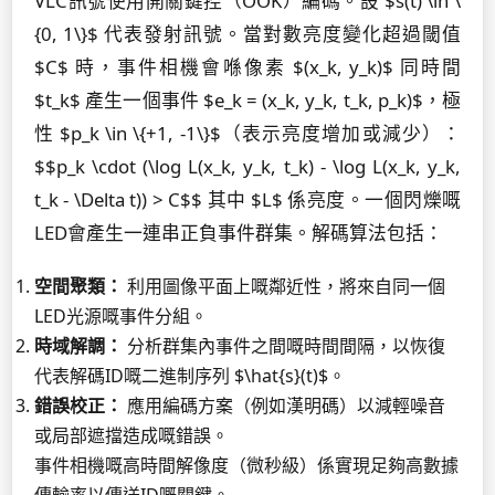
VLC訊號使用開關鍵控（OOK）編碼。設 $s(t) \in \
{0, 1\}$ 代表發射訊號。當對數亮度變化超過閾值
$C$ 時，事件相機會喺像素 $(x_k, y_k)$ 同時間
$t_k$ 產生一個事件 $e_k = (x_k, y_k, t_k, p_k)$，極
性 $p_k \in \{+1, -1\}$（表示亮度增加或減少）：
$$p_k \cdot (\log L(x_k, y_k, t_k) - \log L(x_k, y_k,
t_k - \Delta t)) > C$$ 其中 $L$ 係亮度。一個閃爍嘅
LED會產生一連串正負事件群集。解碼算法包括：
空間聚類：
利用圖像平面上嘅鄰近性，將來自同一個
LED光源嘅事件分組。
時域解調：
分析群集內事件之間嘅時間間隔，以恢復
代表解碼ID嘅二進制序列 $\hat{s}(t)$。
錯誤校正：
應用編碼方案（例如漢明碼）以減輕噪音
或局部遮擋造成嘅錯誤。
事件相機嘅高時間解像度（微秒級）係實現足夠高數據