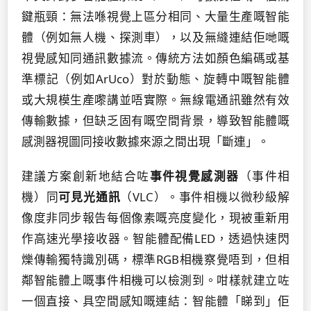
鍵瓶頸：無法喺視覺上區分相同、大量生產嘅智能
體（例如無人機、探測車），以及無縫連結佢哋嘅
視覺感知同通訊數據流。傳統方法如顏色編碼或基
準標記（例如ArUco）對於動態、旋轉中嘅智能體
或大規模生產嚟講並唔實際。無線電通訊雖然有效
傳輸數據，但缺乏固有嘅空間背景，導致智能體嘅
感測器視圖同接收數據來源之間出現「斷連」。
建議方案創新地結合咗
事件視覺感測器
（事件相
機）同
可見光通訊
（VLC）。事件相機以微秒級解
像度非同步報告每個像素嘅亮度變化，現被重新用
作高速光學接收器。智能體配備LED，透過快速閃
爍傳輸獨特識別碼，標準RGB相機察覺唔到，但相
鄰智能體上嘅事件相機可以檢測到。咁樣就建立咗
一個直接、具空間感知嘅連結：智能體「睇到」佢