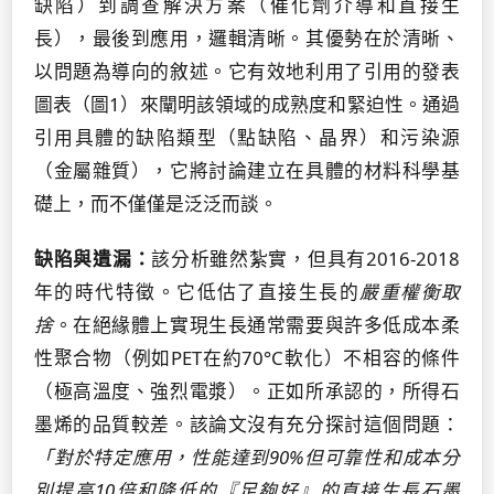
缺陷）到調查解決方案（催化劑介導和直接生
長），最後到應用，邏輯清晰。其優勢在於清晰、
以問題為導向的敘述。它有效地利用了引用的發表
圖表（圖1）來闡明該領域的成熟度和緊迫性。通過
引用具體的缺陷類型（點缺陷、晶界）和污染源
（金屬雜質），它將討論建立在具體的材料科學基
礎上，而不僅僅是泛泛而談。
缺陷與遺漏：
該分析雖然紮實，但具有2016-2018
年的時代特徵。它低估了直接生長的
嚴重權衡取
捨
。在絕緣體上實現生長通常需要與許多低成本柔
性聚合物（例如PET在約70°C軟化）不相容的條件
（極高溫度、強烈電漿）。正如所承認的，所得石
墨烯的品質較差。該論文沒有充分探討這個問題：
「對於特定應用，性能達到90%但可靠性和成本分
別提高10倍和降低的『足夠好』的直接生長石墨