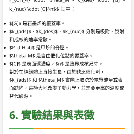
k_{nuc} \cdot [C]^n$$ 其中：
$[G]$ 是石墨烯的覆蓋率。
$k_{ads}$、$k_{des}$、$k_{nuc}$ 分別是吸附、脫附
和成核的速率常數。
$P_{CH_4}$ 是甲烷的分壓。
$\theta_M$ 是自由催化位點的覆蓋率。
$[C]$ 是表面碳濃度，$n$ 是臨界成核尺寸。
對於在絕緣體上直接生長，由於缺乏催化劑，
$k_{ads}$ 和 $\theta_M$ 實際上取決於電漿能量或表
面缺陷，這極大地改變了動力學，並需要更高的溫度或
替代碳源。
6. 實驗結果與表徵