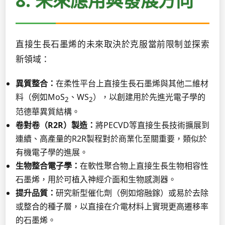
8. 未來應用與發展方向
直接生長石墨烯的未來取決於克服當前限制並探索
新領域：
異質整合：
在柔性平台上直接生長石墨烯與其他二維材
料（例如MoS
、WS
），以創建用於先進光電子學的
2
2
范德華異質結構。
卷對卷（R2R）製造：
將PECVD等直接生長技術擴展到
連續、高產量的R2R製程對於商業化至關重要，類似於
有機電子學的進展。
生物整合電子學：
在軟性聚合物上直接生長生物相容性
石墨烯，用於可植入神經介面和生物感測器。
提升品質：
研究新型催化劑（例如熔融鎵）或易於去除
或整合的種子層，以直接在介電材料上實現更高遷移率
的石墨烯。