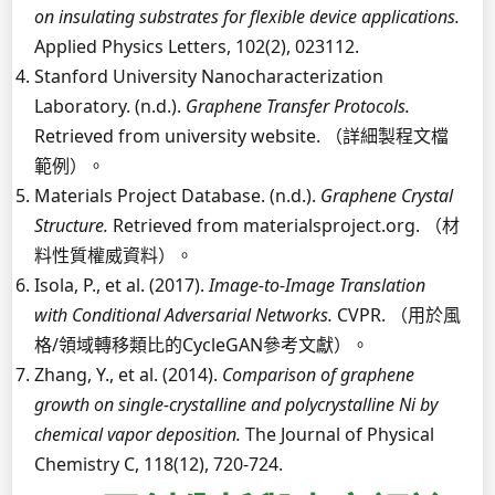
on insulating substrates for flexible device applications.
Applied Physics Letters, 102(2), 023112.
Stanford University Nanocharacterization
Laboratory. (n.d.).
Graphene Transfer Protocols.
Retrieved from university website. （詳細製程文檔
範例）。
Materials Project Database. (n.d.).
Graphene Crystal
Structure.
Retrieved from materialsproject.org. （材
料性質權威資料）。
Isola, P., et al. (2017).
Image-to-Image Translation
with Conditional Adversarial Networks.
CVPR. （用於風
格/領域轉移類比的CycleGAN參考文獻）。
Zhang, Y., et al. (2014).
Comparison of graphene
growth on single-crystalline and polycrystalline Ni by
chemical vapor deposition.
The Journal of Physical
Chemistry C, 118(12), 720-724.