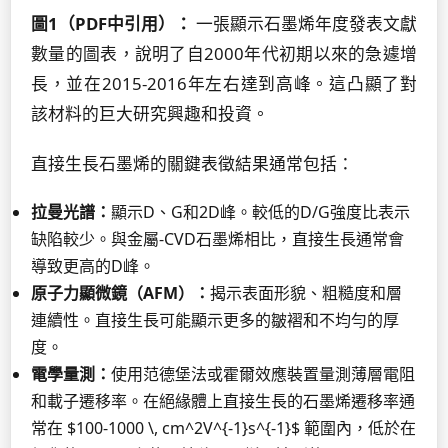
圖1（PDF中引用）：
一張顯示石墨烯年度發表文獻
數量的圖表，說明了自2000年代初期以來的急遽增
長，並在2015-2016年左右達到高峰。這凸顯了對
該材料的巨大研究興趣和投資。
直接生長石墨烯的關鍵表徵結果通常包括：
拉曼光譜：
顯示D、G和2D峰。較低的D/G強度比表示
缺陷較少。與金屬-CVD石墨烯相比，直接生長通常會
導致更高的D峰。
原子力顯微鏡（AFM）：
揭示表面形貌、粗糙度和層
連續性。直接生長可能顯示更多的皺褶和不均勻的厚
度。
電學量測：
使用范德堡法或霍爾效應裝置量測薄層電阻
和載子遷移率。在絕緣體上直接生長的石墨烯遷移率通
常在 $100-1000 \, cm^2V^{-1}s^{-1}$ 範圍內，低於在