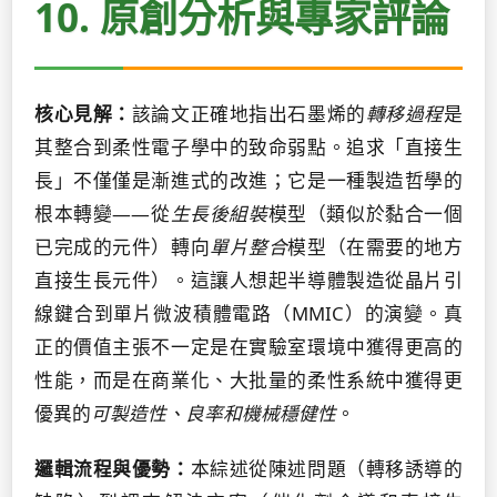
10. 原創分析與專家評論
核心見解：
該論文正確地指出石墨烯的
轉移過程
是
其整合到柔性電子學中的致命弱點。追求「直接生
長」不僅僅是漸進式的改進；它是一種製造哲學的
根本轉變——從
生長後組裝
模型（類似於黏合一個
已完成的元件）轉向
單片整合
模型（在需要的地方
直接生長元件）。這讓人想起半導體製造從晶片引
線鍵合到單片微波積體電路（MMIC）的演變。真
正的價值主張不一定是在實驗室環境中獲得更高的
性能，而是在商業化、大批量的柔性系統中獲得更
優異的
可製造性、良率和機械穩健性
。
邏輯流程與優勢：
本綜述從陳述問題（轉移誘導的