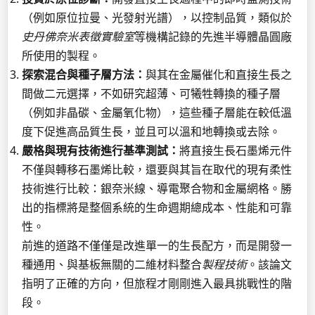
（例如原位拉曼、光發射光譜），以控制品質，類似於
史丹佛奈米表徵實驗室
等機構記錄的先進半導體晶圓廠
所使用的製程。
探索混合與種子層方法：
與其在金屬催化和直接生長之
間做二元選擇，不如研究超薄、可犧牲轉換的種子層
（例如非晶碳、金屬氧化物），這些種子層能在較低溫
度下促進高品質生長，並且可以溫和地轉換或去除。
嚴格與現有技術進行基準測試：
將直接生長石墨烯元件
不僅與轉移石墨烯比較，還要與其旨在取代的現有柔性
技術進行比較：銀奈米線、導電聚合物和金屬網格。勝
出的指標將是整個系統的生命週期總成本、性能和可靠
性。
前進的道路不僅僅是改進單一的生長配方，而是開發一
種通用、與基板無關的二維材料整合
製程技術
。該論文
指明了正確的方向，但旅程才剛剛進入最具挑戰性的階
段。