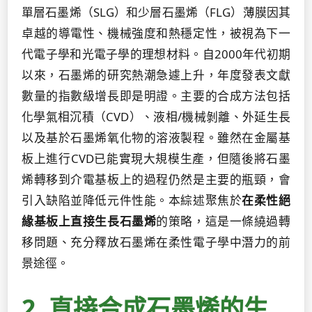
單層石墨烯（SLG）和少層石墨烯（FLG）薄膜因其
卓越的導電性、機械強度和熱穩定性，被視為下一
代電子學和光電子學的理想材料。自2000年代初期
以來，石墨烯的研究熱潮急遽上升，年度發表文獻
數量的指數級增長即是明證。主要的合成方法包括
化學氣相沉積（CVD）、液相/機械剝離、外延生長
以及基於石墨烯氧化物的溶液製程。雖然在金屬基
板上進行CVD已能實現大規模生產，但隨後將石墨
烯轉移到介電基板上的過程仍然是主要的瓶頸，會
引入缺陷並降低元件性能。本綜述聚焦於
在柔性絕
緣基板上直接生長石墨烯
的策略，這是一條繞過轉
移問題、充分釋放石墨烯在柔性電子學中潛力的前
景途徑。
2. 直接合成石墨烯的生