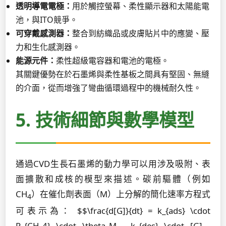
透明導電電極：
用於觸控螢幕、柔性顯示器和太陽能電
池，與ITO競爭。
可穿戴感測器：
整合到紡織品或皮膚貼片中的應變、壓
力和生化感測器。
能源元件：
柔性超級電容器和電池的電極。
其關鍵優勢在於石墨烯與柔性基板之間具有堅固、無縫
的介面，從而增強了彎曲循環過程中的機械耐久性。
5. 技術細節與數學模型
通過CVD生長石墨烯的動力學可以用涉及吸附、表
面擴散和成核的模型來描述。碳前驅體（例如
CH
）在催化劑表面（M）上分解的簡化速率方程式
4
可表示為： $$\frac{d[G]}{dt} = k_{ads} \cdot
P_{CH_4} \cdot \theta_M - k_{des} \cdot [G] -