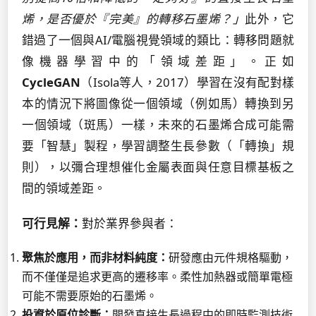
烯，是否優於『完美』的轉移石墨烯？」
此外，它
錯過了一個與AI/電腦視覺領域的類比：轉移問題就
像機器學習中的「領域差距」。正如
CycleGAN
（Isola等人，2017）學習在沒有配對樣
本的情況下將圖像從一個領域（例如馬）轉換到另
一個領域（斑馬）一樣，未來的石墨烯合成可能需
要「智慧」製程，學習調整生長參數（「轉換」規
則），以彌合理想催化金屬表面與任意目標基板之
間的領域差距。
可行見解：
對於業界參與者：
聚焦於應用，而非材料純度：
研發應由元件規格驅動，
而不僅僅是追求更高的遷移率。柔性加熱器或簡單電極
可能不需要原始的石墨烯。
投資於原位診斷：
開發直接生長過程中的即時監測技術