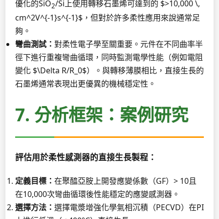
優化的SiO
/Si上使用轉移石墨烯可達到的 $>10,000 \,
2
cm^2V^{-1}s^{-1}$，但對於許多柔性應用來說通常足
夠。
彎曲測試：
對柔性電子學至關重要。元件在不同曲率半
徑下進行重複彎曲循環，同時監測電學性能（例如電阻
變化 $\Delta R/R_0$）。與轉移薄膜相比，直接生長的
石墨烯通常表現出更優異的機械穩定性。
7. 分析框架：案例研究
評估用於柔性感測器的直接生長製程：
定義目標：
在聚醯亞胺上開發應變係數（GF）> 10且
在10,000次彎曲循環後性能穩定的應變感測器。
選擇方法：
選擇電漿增強化學氣相沉積（PECVD）在PI