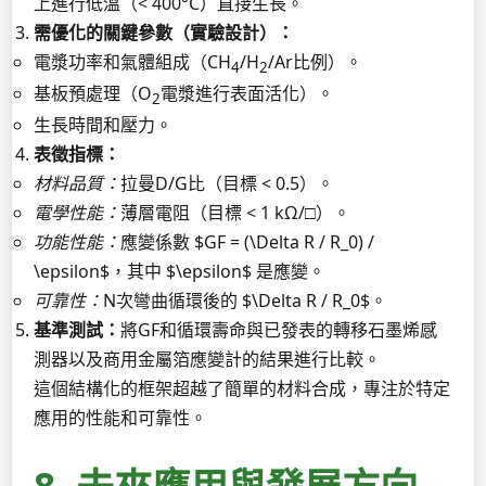
上進行低溫（< 400°C）直接生長。
需優化的關鍵參數（實驗設計）：
電漿功率和氣體組成（CH
/H
/Ar比例）。
4
2
基板預處理（O
電漿進行表面活化）。
2
生長時間和壓力。
表徵指標：
材料品質：
拉曼D/G比（目標 < 0.5）。
電學性能：
薄層電阻（目標 < 1 kΩ/□）。
功能性能：
應變係數 $GF = (\Delta R / R_0) /
\epsilon$，其中 $\epsilon$ 是應變。
可靠性：
N次彎曲循環後的 $\Delta R / R_0$。
基準測試：
將GF和循環壽命與已發表的轉移石墨烯感
測器以及商用金屬箔應變計的結果進行比較。
這個結構化的框架超越了簡單的材料合成，專注於特定
應用的性能和可靠性。