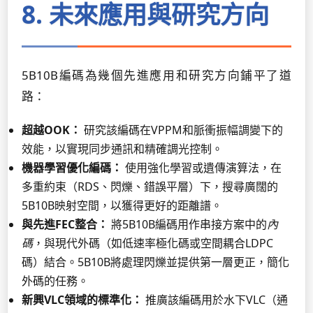
8. 未來應用與研究方向
5B10B編碼為幾個先進應用和研究方向鋪平了道
路：
超越OOK：
研究該編碼在VPPM和脈衝振幅調變下的
效能，以實現同步通訊和精確調光控制。
機器學習優化編碼：
使用強化學習或遺傳演算法，在
多重約束（RDS、閃爍、錯誤平層）下，搜尋廣闊的
5B10B映射空間，以獲得更好的距離譜。
與先進FEC整合：
將5B10B編碼用作串接方案中的
內
碼
，與現代外碼（如低速率極化碼或空間耦合LDPC
碼）結合。5B10B將處理閃爍並提供第一層更正，簡化
外碼的任務。
新興VLC領域的標準化：
推廣該編碼用於水下VLC（通