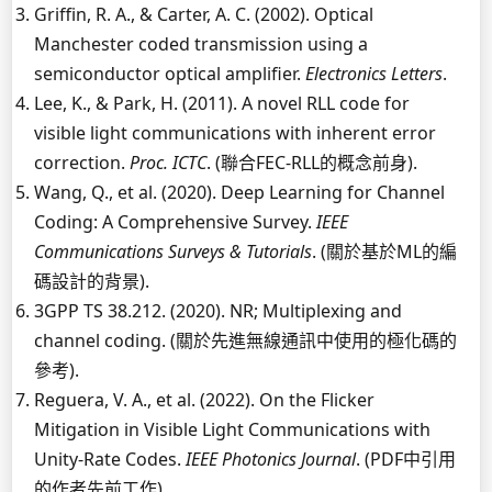
Griffin, R. A., & Carter, A. C. (2002). Optical
Manchester coded transmission using a
semiconductor optical amplifier.
Electronics Letters
.
Lee, K., & Park, H. (2011). A novel RLL code for
visible light communications with inherent error
correction.
Proc. ICTC
. (聯合FEC-RLL的概念前身).
Wang, Q., et al. (2020). Deep Learning for Channel
Coding: A Comprehensive Survey.
IEEE
Communications Surveys & Tutorials
. (關於基於ML的編
碼設計的背景).
3GPP TS 38.212. (2020). NR; Multiplexing and
channel coding. (關於先進無線通訊中使用的極化碼的
參考).
Reguera, V. A., et al. (2022). On the Flicker
Mitigation in Visible Light Communications with
Unity-Rate Codes.
IEEE Photonics Journal
. (PDF中引用
的作者先前工作).