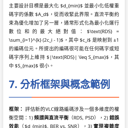
主要設計目標是最大化 $d_{min}$ 並最小化低權重
碼字的係數 $A_d$，從而收緊此界限。直流平衡約
束為優化增加了另一層，通常形式化為最小化運行
數位和的最大絕對值：$\text{RDS} =
\sum_{i=1}^{k} (2c_i - 1)$，其中 $c_i$ 是映射到 ±1
的編碼位元。所提出的編碼很可能在任何碼字或短
碼字序列上維持 $|\text{RDS}| \leq S_{max}$，其
中 $S_{max}$ 很小。
7. 分析框架與概念範例
框架：
評估新的VLC線路編碼涉及一個多維度的權
衡空間：1)
頻譜與直流平衡
（RDS, PSD），2)
錯誤
效能
（$d_{min}$, BER vs. SNR），3)
實現複雜度