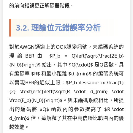
的前向錯誤更正解碼器階段。
3.2. 理論位元錯誤率分析
對於AWGN通道上的OOK調變訊號，未編碼系統的
理論BER由 $P_b = Q\left(\sqrt{\frac{2E_b}
{N_0}}\right)$ 給出，其中 $Q(\cdot)$ 是Q函數。具
有編碼率 $R$ 和最小距離 $d_{min}$ 的編碼系統可
以實現BER的近似上限：$P_b \lessapprox \frac{1}
{2} \text{erfc}\left(\sqrt{R \cdot d_{min} \cdot
\frac{E_b}{N_0}}\right)$。與未編碼系統相比，所提
出的編碼將 $Q$ 函數內的參數提高了 $R \cdot
d_{min}$ 倍，這解釋了其在中高信噪比範圍內的優
越效能。