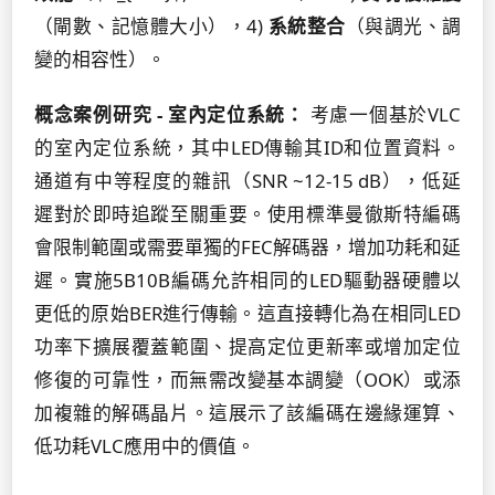
（閘數、記憶體大小），4)
系統整合
（與調光、調
變的相容性）。
概念案例研究 - 室內定位系統：
考慮一個基於VLC
的室內定位系統，其中LED傳輸其ID和位置資料。
通道有中等程度的雜訊（SNR ~12-15 dB），低延
遲對於即時追蹤至關重要。使用標準曼徹斯特編碼
會限制範圍或需要單獨的FEC解碼器，增加功耗和延
遲。實施5B10B編碼允許相同的LED驅動器硬體以
更低的原始BER進行傳輸。這直接轉化為在相同LED
功率下擴展覆蓋範圍、提高定位更新率或增加定位
修復的可靠性，而無需改變基本調變（OOK）或添
加複雜的解碼晶片。這展示了該編碼在邊緣運算、
低功耗VLC應用中的價值。