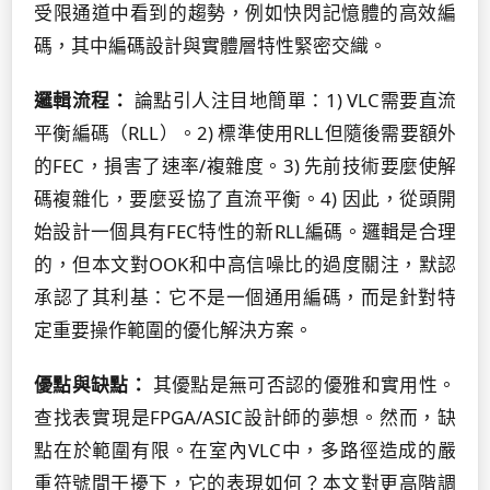
受限通道中看到的趨勢，例如快閃記憶體的高效編
碼，其中編碼設計與實體層特性緊密交織。
邏輯流程：
論點引人注目地簡單：1) VLC需要直流
平衡編碼（RLL）。2) 標準使用RLL但隨後需要額外
的FEC，損害了速率/複雜度。3) 先前技術要麼使解
碼複雜化，要麼妥協了直流平衡。4) 因此，從頭開
始設計一個具有FEC特性的新RLL編碼。邏輯是合理
的，但本文對OOK和中高信噪比的過度關注，默認
承認了其利基：它不是一個通用編碼，而是針對特
定重要操作範圍的優化解決方案。
優點與缺點：
其優點是無可否認的優雅和實用性。
查找表實現是FPGA/ASIC設計師的夢想。然而，缺
點在於範圍有限。在室內VLC中，多路徑造成的嚴
重符號間干擾下，它的表現如何？本文對更高階調