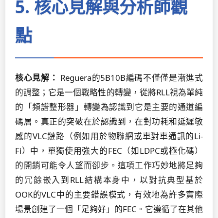
5. 核心見解與分析師觀
點
核心見解：
Reguera的5B10B編碼不僅僅是漸進式
的調整；它是一個戰略性的轉變，從將RLL視為單純
的「頻譜整形器」轉變為認識到它是主要的通道編
碼層。真正的突破在於認識到，在對功耗和延遲敏
感的VLC鏈路（例如用於物聯網或車對車通訊的Li-
Fi）中，單獨使用強大的FEC（如LDPC或極化碼）
的開銷可能令人望而卻步。這項工作巧妙地將足夠
的冗餘嵌入到RLL結構本身中，以對抗典型基於
OOK的VLC中的主要錯誤模式，有效地為許多實際
場景創建了一個「足夠好」的FEC。它遵循了在其他