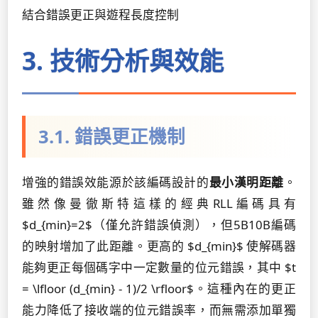
結合錯誤更正與遊程長度控制
3. 技術分析與效能
3.1. 錯誤更正機制
增強的錯誤效能源於該編碼設計的
最小漢明距離
。
雖然像曼徹斯特這樣的經典RLL編碼具有
$d_{min}=2$（僅允許錯誤偵測），但5B10B編碼
的映射增加了此距離。更高的 $d_{min}$ 使解碼器
能夠更正每個碼字中一定數量的位元錯誤，其中 $t
= \lfloor (d_{min} - 1)/2 \rfloor$。這種內在的更正
能力降低了接收端的位元錯誤率，而無需添加單獨