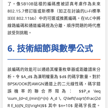
了。像5B10B這樣的編碼應被認真考慮作為未來
802.15.7修訂版或新標準（如正在討論的Li-Fi標準
IEEE 802.11bb）中的可選或推薦編碼。在VLC中將
線路編碼和通道編碼視為分離、順序問題的時代應
該受到挑戰。
6. 技術細節與數學公式
該編碼的效能可以通過其權重枚舉器或距離譜來分
析。令 $A_d$ 為漢明權重為 $d$ 的碼字數量。對於
BPSK/OOK的AWGN通道上的二元線性碼，碼字錯
誤機率的聯合界限為： $$P_e \leq
\sum_{d=d_{min}}^{n} A_d \, Q\left(\sqrt{\frac{2d
R E_b}{N_0}}\right)$$ 其中 $n=10$ 是碼字長度。