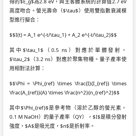
得的$E_g$為2.8 eV，與主客體系統的計算值2.7 eV
高度吻合。螢光壽命（$\tau$）使用雙指數衰減模
型進行擬合：
$$I(t) = A_1 e^{-t/\tau_1} + A_2 e^{-t/\tau_2}$$
其中$\tau_1$（0.5 ns）對應於單體發射，
$\tau_2$（3.2 ns）對應於聚集物種。量子產率使
用相對法計算：
$$\Phi = \Phi_{ref} \times \frac{I}{I_{ref}} \times
\frac{A_{ref}}{A} \times \frac{n^2}{n_{ref}^2}$$
其中$\Phi_{ref}$是參考物（溶於乙醇的螢光素，
0.1 M NaOH）的量子產率（QY），$I$是積分發射
強度，$A$是吸光度，$n$是折射率。