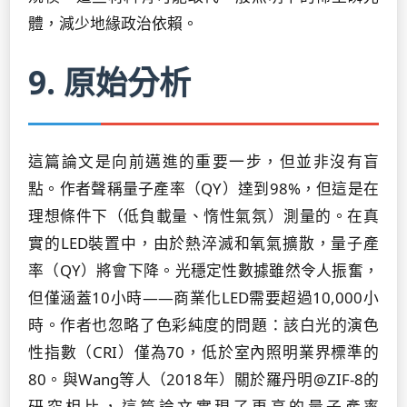
體，減少地緣政治依賴。
9. 原始分析
這篇論文是向前邁進的重要一步，但並非沒有盲
點。作者聲稱量子產率（QY）達到98%，但這是在
理想條件下（低負載量、惰性氣氛）測量的。在真
實的LED裝置中，由於熱淬滅和氧氣擴散，量子產
率（QY）將會下降。光穩定性數據雖然令人振奮，
但僅涵蓋10小時——商業化LED需要超過10,000小
時。作者也忽略了色彩純度的問題：該白光的演色
性指數（CRI）僅為70，低於室內照明業界標準的
80。與Wang等人（2018年）關於羅丹明@ZIF-8的
研究相比，這篇論文實現了更高的量子產率