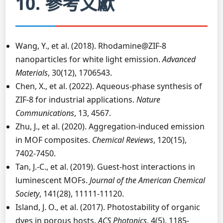
10. 參考文獻
Wang, Y., et al. (2018). Rhodamine@ZIF-8
nanoparticles for white light emission.
Advanced
Materials
, 30(12), 1706543.
Chen, X., et al. (2022). Aqueous-phase synthesis of
ZIF-8 for industrial applications.
Nature
Communications
, 13, 4567.
Zhu, J., et al. (2020). Aggregation-induced emission
in MOF composites.
Chemical Reviews
, 120(15),
7402-7450.
Tan, J.-C., et al. (2019). Guest-host interactions in
luminescent MOFs.
Journal of the American Chemical
Society
, 141(28), 11111-11120.
Island, J. O., et al. (2017). Photostability of organic
dyes in porous hosts.
ACS Photonics
, 4(5), 1185-