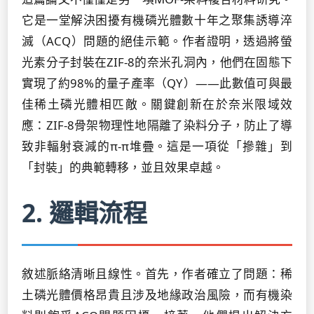
它是一堂解決困擾有機磷光體數十年之聚集誘導淬
滅（ACQ）問題的絕佳示範。作者證明，透過將螢
光素分子封裝在ZIF-8的奈米孔洞內，他們在固態下
實現了約98%的量子產率（QY）——此數值可與最
佳稀土磷光體相匹敵。關鍵創新在於奈米限域效
應：ZIF-8骨架物理性地隔離了染料分子，防止了導
致非輻射衰減的π-π堆疊。這是一項從「摻雜」到
「封裝」的典範轉移，並且效果卓越。
2. 邏輯流程
敘述脈絡清晰且線性。首先，作者確立了問題：稀
土磷光體價格昂貴且涉及地緣政治風險，而有機染