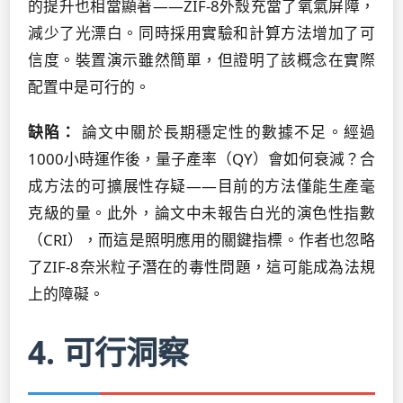
的提升也相當顯著——ZIF-8外殼充當了氧氣屏障，
減少了光漂白。同時採用實驗和計算方法增加了可
信度。裝置演示雖然簡單，但證明了該概念在實際
配置中是可行的。
缺陷：
論文中關於長期穩定性的數據不足。經過
1000小時運作後，量子產率（QY）會如何衰減？合
成方法的可擴展性存疑——目前的方法僅能生產毫
克級的量。此外，論文中未報告白光的演色性指數
（CRI），而這是照明應用的關鍵指標。作者也忽略
了ZIF-8奈米粒子潛在的毒性問題，這可能成為法規
上的障礙。
4. 可行洞察