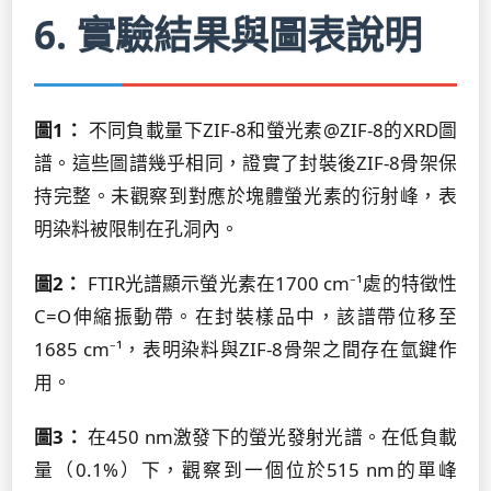
6. 實驗結果與圖表說明
圖1：
不同負載量下ZIF-8和螢光素@ZIF-8的XRD圖
譜。這些圖譜幾乎相同，證實了封裝後ZIF-8骨架保
持完整。未觀察到對應於塊體螢光素的衍射峰，表
明染料被限制在孔洞內。
圖2：
FTIR光譜顯示螢光素在1700 cm⁻¹處的特徵性
C=O伸縮振動帶。在封裝樣品中，該譜帶位移至
1685 cm⁻¹，表明染料與ZIF-8骨架之間存在氫鍵作
用。
圖3：
在450 nm激發下的螢光發射光譜。在低負載
量（0.1%）下，觀察到一個位於515 nm的單峰