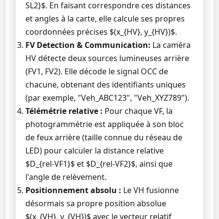
SL2}$. En faisant correspondre ces distances
et angles à la carte, elle calcule ses propres
coordonnées précises $(x_{HV}, y_{HV})$.
FV Detection & Communication:
La caméra
HV détecte deux sources lumineuses arrière
(FV1, FV2). Elle décode le signal OCC de
chacune, obtenant des identifiants uniques
(par exemple, "Veh_ABC123", "Veh_XYZ789").
Télémétrie relative :
Pour chaque VF, la
photogrammétrie est appliquée à son bloc
de feux arrière (taille connue du réseau de
LED) pour calculer la distance relative
$D_{rel-VF1}$ et $D_{rel-VF2}$, ainsi que
l'angle de relèvement.
Positionnement absolu :
Le VH fusionne
désormais sa propre position absolue
$(x_{VH}, y_{VH})$ avec le vecteur relatif