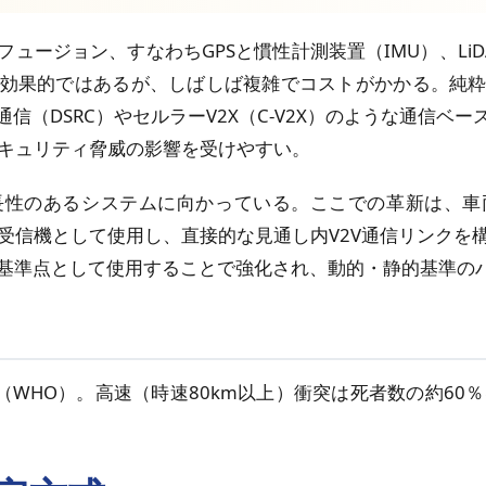
ュージョン、すなわちGPSと慣性計測装置（IMU）、Li
効果的ではあるが、しばしば複雑でコストがかかる。純
信（DSRC）やセルラーV2X（C-V2X）のような通信ベ
セキュリティ脅威の影響を受けやすい。
長性のあるシステムに向かっている。ここでの革新は、車
を受信機として使用し、直接的な見通し内V2V通信リンクを
の基準点として使用することで強化され、動的・静的基準の
（WHO）。高速（時速80km以上）衝突は死者数の約60