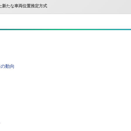
た新たな車両位置推定方式
在の動向
ム