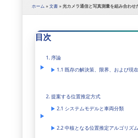
ホーム
»
文書
»
光カメラ通信と写真測量を組み合わせ
目次
1. 序論
1.1 既存の解決策、限界、および現
2. 提案する位置推定方式
2.1 システムモデルと車両分類
2.2 中核となる位置推定アルゴリズ