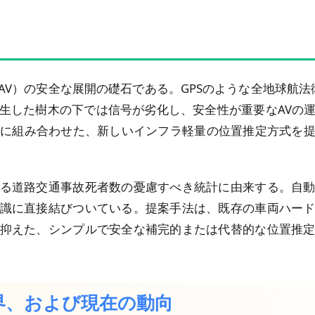
V）の安全な展開の礎石である。GPSのような全地球航法
生した樹木の下では信号が劣化し、安全性が重要なAVの
的に組み合わせた、新しいインフラ軽量の位置推定方式を
る道路交通事故死者数の憂慮すべき統計に由来する。自
識に直接結びついている。提案手法は、既存の車両ハー
抑えた、シンプルで安全な補完的または代替的な位置推
限界、および現在の動向