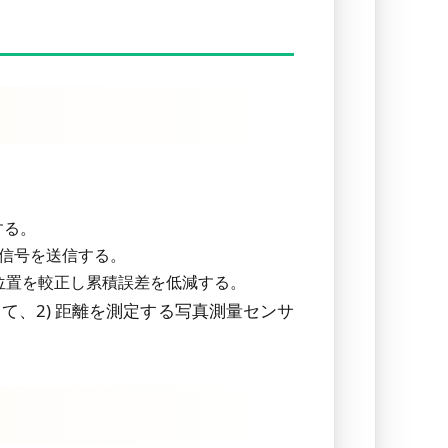
する。
態信号を送信する。
位置を較正し累積誤差を低減する。
して、2) 距離を測定する写真測量センサ